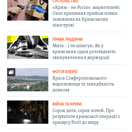
СУСПІЛЬСТВО
«Крим – не Росія»: маркетплейс
Ozon припинив прийом нових
замовлень на Кримському
півострові
ПРАВА ЛЮДИНИ
Мить – і ти шпигун. Як у
кримських судах розглядають
звинувачення в держзраді
ФОТОГАЛЕРЕЇ
Краса Сімферопольського
водосховища та занедбаність
довкола
ВІЙНА ТА КРИМ
Сорок днів, сорок ночей. Про
результати кримської операції з
примусу Росії до миру