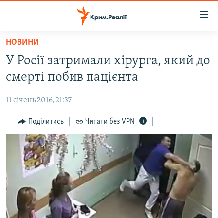
Доступність
посилання
Перейти
НОВИНИ
до
НОВИНИ
У Росії затримали хірурга, який до
основного
ВОДА.КРИМ
матеріалу
смерті побив пацієнта
ВІДЕО ТА ФОТО
Перейти
до
11 січень 2016, 21:37
ПОЛІТИКА
основної
БЛОГИ
Поділитись
Читати без VPN
навігації
Перейти
ПОГЛЯД
до
ІНТЕРВ'Ю
пошуку
ВСЕ ЗА ДЕНЬ
СПЕЦПРОЕКТИ
ЯК ОБІЙТИ БЛОКУВАННЯ
ДЕПОРТАЦІЯ