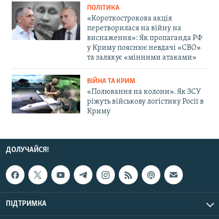
ПОЛІТИКА
«Короткострокова акція
перетворилася на війну на
виснаження»: Як пропаганда РФ
у Криму пояснює невдачі «СВО»
та залякує «мінними атаками»
ВІЙНА ТА КРИМ
«Полювання на колони». Як ЗСУ
ріжуть військову логістику Росії в
Криму
ДОЛУЧАЙСЯ!
ПІДТРИМКА