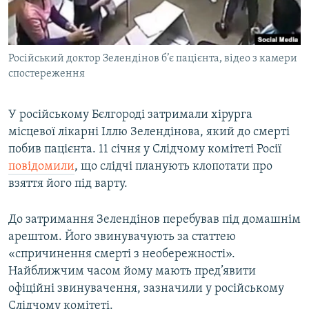
ВІДЕОУРОКИ «ELIFBE»
Русский
СВІДЧЕННЯ ОКУПАЦІЇ
Qırımtatar
Російський доктор Зелендінов б’є пацієнта, відео з камери
УКРАЇНСЬКА ПРОБЛЕМА КРИМУ
спостереження
ДОЛУЧАЙСЯ!
ІНФОГРАФІКА
У російському Бєлгороді затримали хірурга
місцевої лікарні Іллю Зелендінова, який до смерті
побив пацієнта. 11 січня у Слідчому комітеті Росії
Усі сайти RFE/RL
повідомили
, що слідчі планують клопотати про
взяття його під варту.
До затримання Зелендінов перебував під домашнім
арештом. Його звинувачують за статтею
«спричинення смерті з необережності».
Найближчим часом йому мають пред’явити
офіційні звинувачення, зазначили у російському
Слідчому комітеті.