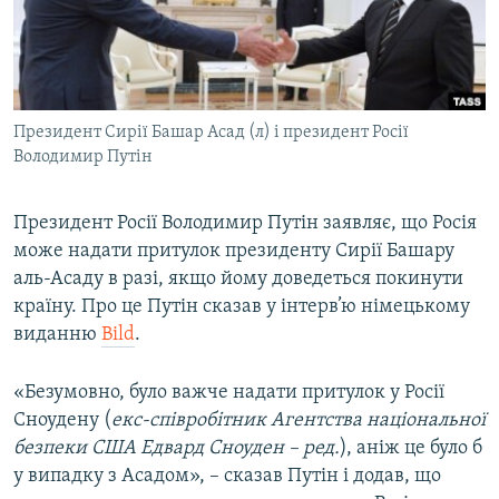
ВІДЕОУРОКИ «ELIFBE»
Русский
СВІДЧЕННЯ ОКУПАЦІЇ
Qırımtatar
УКРАЇНСЬКА ПРОБЛЕМА КРИМУ
Президент Сирії Башар Асад (л) і президент Росії
ДОЛУЧАЙСЯ!
ІНФОГРАФІКА
Володимир Путін
Президент Росії Володимир Путін заявляє, що Росія
Усі сайти RFE/RL
може надати притулок президенту Сирії Башару
аль-Асаду в разі, якщо йому доведеться покинути
країну. Про це Путін сказав у інтерв’ю німецькому
виданню
Bild
.
«Безумовно, було важче надати притулок у Росії
Сноудену (
екс-співробітник Агентства національної
безпеки США Едвард Сноуден – ред.
), аніж це було б
у випадку з Асадом», – сказав Путін і додав, що