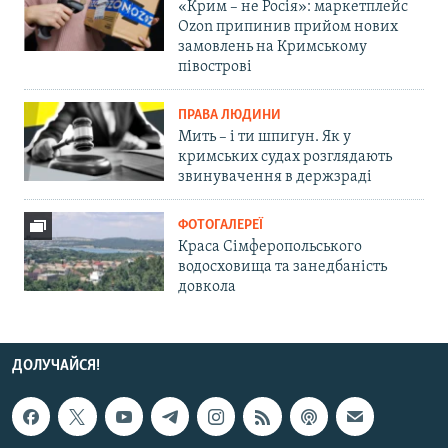
«Крим – не Росія»: маркетплейс
Ozon припинив прийом нових
замовлень на Кримському
півострові
ПРАВА ЛЮДИНИ
Мить – і ти шпигун. Як у
кримських судах розглядають
звинувачення в держзраді
ФОТОГАЛЕРЕЇ
Краса Сімферопольського
водосховища та занедбаність
довкола
ДОЛУЧАЙСЯ!