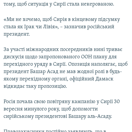
тому, щоб ситуація у Сирії стала некерованою.
«Ми не хочемо, щоб Сирія в кінцевому підсумку
стала як Ірак чи Лівія», – зазначив російський
президент.
За участі міжнародних посередників нині триває
дискусія щодо запропонованого ООН плану для
перехідного уряду в Сирії. Опозиція наполягає, щоб
президент Башар Асад не мав жодної ролі в будь-
якому перехідному органі, офіційний Дамаск
відкидає таку пропозицію.
Росія почала свою повітряну кампанію у Сирії 30
вересня минулого року, щоб допомогти
сирійському президентові Башару аль-Асаду.
Правозахисники постійно заявляють, що в