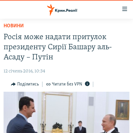
Доступність
посилання
Перейти
НОВИНИ
до
НОВИНИ
Росія може надати притулок
основного
ВОДА.КРИМ
матеріалу
президенту Сирії Башару аль-
ВІДЕО ТА ФОТО
Перейти
Асаду – Путін
до
ПОЛІТИКА
основної
12 січень 2016, 10:34
БЛОГИ
навігації
Перейти
Поділитись
Читати без VPN
ПОГЛЯД
до
ІНТЕРВ'Ю
пошуку
ВСЕ ЗА ДЕНЬ
СПЕЦПРОЕКТИ
ЯК ОБІЙТИ БЛОКУВАННЯ
ДЕПОРТАЦІЯ