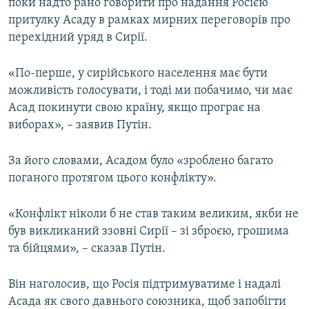
поки надто рано говорити про надання Росією
притулку Асаду в рамках мирних переговорів про
перехідний уряд в Сирії.
«По-перше, у сирійського населення має бути
можливість голосувати, і тоді ми побачимо, чи має
Асад покинути свою країну, якщо програє на
виборах», – заявив Путін.
За його словами, Асадом було «зроблено багато
поганого протягом цього конфлікту».
«Конфлікт ніколи б не став таким великим, якби не
був викликаний ззовні Сирії – зі зброєю, грошима
та бійцями», – сказав Путін.
Він наголосив, що Росія підтримуватиме і надалі
Асада як свого давнього союзника, щоб запобігти