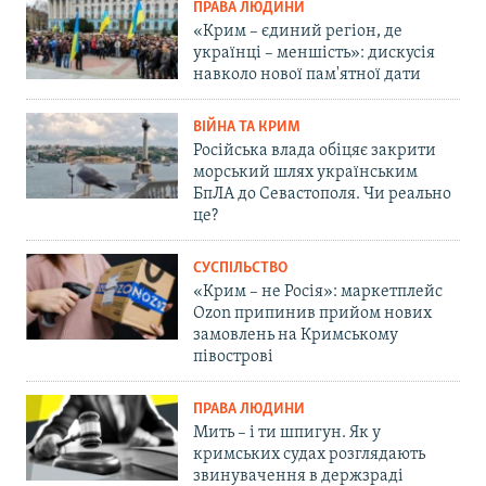
ПРАВА ЛЮДИНИ
«Крим – єдиний регіон, де
українці – меншість»: дискусія
навколо нової пам'ятної дати
ВІЙНА ТА КРИМ
Російська влада обіцяє закрити
морський шлях українським
БпЛА до Севастополя. Чи реально
це?
СУСПІЛЬСТВО
«Крим – не Росія»: маркетплейс
Ozon припинив прийом нових
замовлень на Кримському
півострові
ПРАВА ЛЮДИНИ
Мить – і ти шпигун. Як у
кримських судах розглядають
звинувачення в держзраді