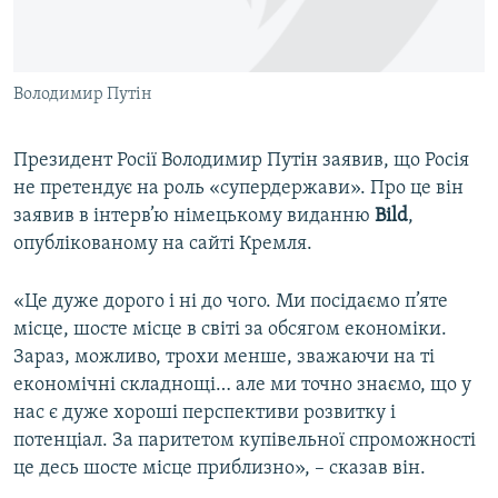
ВІДЕОУРОКИ «ELIFBE»
Русский
СВІДЧЕННЯ ОКУПАЦІЇ
Qırımtatar
Володимир Путін
УКРАЇНСЬКА ПРОБЛЕМА КРИМУ
ДОЛУЧАЙСЯ!
ІНФОГРАФІКА
Президент Росії Володимир Путін заявив, що Росія
не претендує на роль «супердержави». Про це він
заявив в інтерв’ю німецькому виданню
Bild
,
Усі сайти RFE/RL
опублікованому на сайті Кремля.
«Це дуже дорого і ні до чого. Ми посідаємо п’яте
місце, шосте місце в світі за обсягом економіки.
Зараз, можливо, трохи менше, зважаючи на ті
економічні складнощі… але ми точно знаємо, що у
нас є дуже хороші перспективи розвитку і
потенціал. За паритетом купівельної спроможності
це десь шосте місце приблизно», – сказав він.