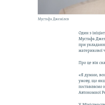
Мустафа Джемілєв
Один з ініціа
Мустафа Джем
при укладанн
материкової 
Про це він ск
«Я думаю, вон
умову, що якщ
поставляємо 
Автономної Ре
У Міністерст