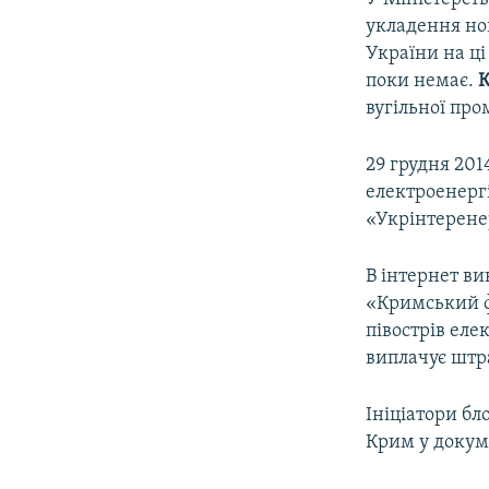
укладення нов
України на ц
поки немає.
К
вугільної про
29 грудня 201
електроенергі
«Укрінтеренер
В інтернет ви
«Кримський фе
півострів еле
виплачує штраф
Ініціатори бл
Крим у докум