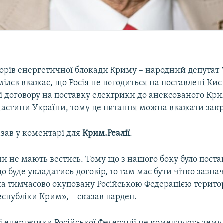
торів енергетичної блокади Криму – народний депутат
ілєв вважає, що Росія не погодиться на поставлені Ки
і договору на поставку електрики до анексованого Кри
частини України, тому це питання можна вважати зак
азав у коментарі для
Крим.Реалії
.
и не мають вестись. Тому що з нашого боку було поста
о буде укладатись договір, то там має бути чітко зазна
на тимчасово окуповану Російською Федерацією терито
спубліки Крим», – сказав нардеп.
ві енергетики Російської Федерації не коментують тем