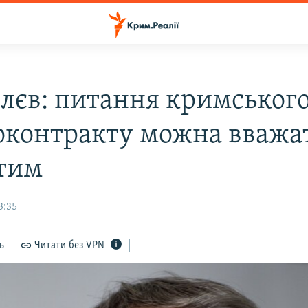
лєв: питання кримськог
оконтракту можна вважа
тим
3:35
ь
Читати без VPN