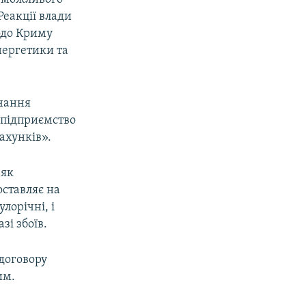
Реакції влади
одо Криму
енергетики та
ачання
жпідприємство
ахунків».
 як
оставляє на
лорічні, і
зі збоїв.
 договору
им.