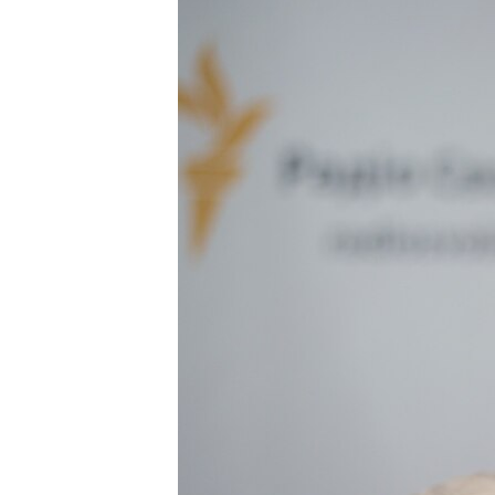
ВІДЕОУРОКИ «ELIFBE»
СВІДЧЕННЯ ОКУПАЦІЇ
УКРАЇНСЬКА ПРОБЛЕМА КРИМУ
ІНФОГРАФІКА