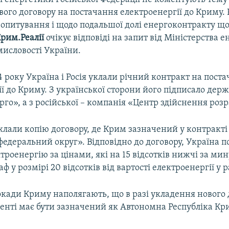
ого договору на постачання електроенергії до Криму. 
і опитування і щодо подальшої долі енергоконтракту щ
рим.Реалії
очікує відповіді на запит від Міністерства 
мисловості України.
4 року Україна і Росія уклали річний контракт на пост
ї до Криму. З української сторони його підписало дер
го», а з російської – компанія «Центр здійснення розр
клали копію договору, де Крим зазначений у контракті
деральний округ». Відповідно до договору, Україна п
ктроенергію за цінами, які на 15 відсотків нижчі за мину
 у розмірі 20 відсотків від вартості електроенергії у ра
окади Криму наполягають, що в разі укладення нового
енті має бути зазначений як Автономна Республіка Кр