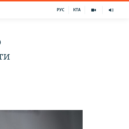
РУС
КТА
о
ти