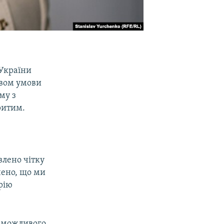
 України
євом умови
му з
ритим.
влено чітку
чено, що ми
рію
у можливого