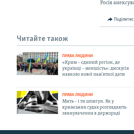
Росія анексув
Поділитис
Читайте також
ПРАВА ЛЮДИНИ
«Крим – єдиний регіон, де
українці – меншість»: дискусія
навколо нової пам'ятної дати
ПРАВА ЛЮДИНИ
Мить – і ти шпигун. Як у
кримських судах розглядають
звинувачення в держзраді
Русский