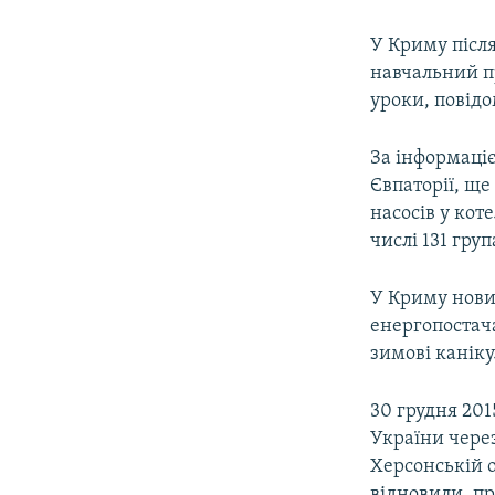
У Криму після
навчальний пр
уроки, повід
За інформаці
Євпаторії, ще
насосів у кот
числі 131 гру
У Криму нови
енергопостач
зимові каніку
30 грудня 201
України через
Херсонській о
відновили, пр