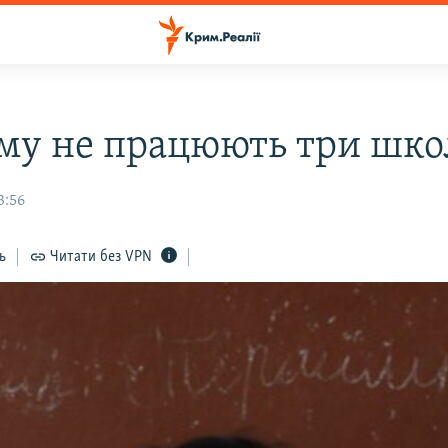
му не працюють три шко
3:56
ь
Читати без VPN