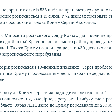
 новорічних свят із 538 шкіл не працюють три установи
оцес розпочнеться з 13 січня. У 72 школах проводять с
омив російський голова Криму Сергій Аксьонов.
єю Міносвіти російського уряду Криму, дві школи не п
 в одній школі Красноперекопського району проводять
ельні. Також Криму почали працювати 430 дитячих садк
па короткочасного перебування.
й рік розпочався з 10-денних вихідних. Через проблем
анням Криму і похолоданням деякі школи передчасно 
ли.
5 року до Криму перестала надходити електроенергія 
 пошкодження, ймовірно, в результаті вибуху, електро
бласті. Зараз ЛЕП, якою до Криму передавали до 250 м
оте електроенергію на півострів не подають, оскільки 