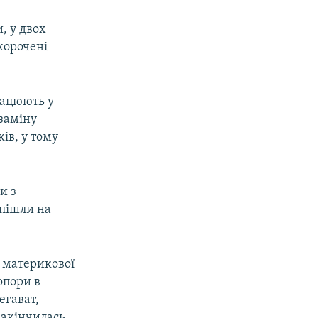
, у двох
корочені
рацюють у
 заміну
ів, у тому
и з
пішли на
з материкової
опори в
егават,
закінчилась