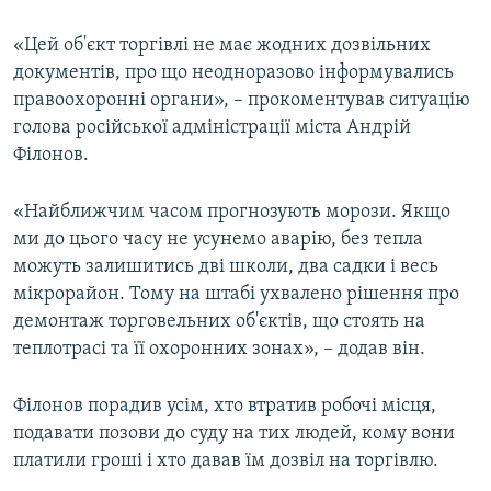
ВІДЕОУРОКИ «ELIFBE»
Русский
«Цей об'єкт торгівлі не має жодних дозвільних
СВІДЧЕННЯ ОКУПАЦІЇ
документів, про що неодноразово інформувались
Qırımtatar
правоохоронні органи», – прокоментував ситуацію
УКРАЇНСЬКА ПРОБЛЕМА КРИМУ
голова російської адміністрації міста Андрій
ДОЛУЧАЙСЯ!
ІНФОГРАФІКА
Філонов.
«Найближчим часом прогнозують морози. Якщо
ми до цього часу не усунемо аварію, без тепла
Усі сайти RFE/RL
можуть залишитись дві школи, два садки і весь
мікрорайон. Тому на штабі ухвалено рішення про
демонтаж торговельних об'єктів, що стоять на
теплотрасі та її охоронних зонах», – додав він.
Філонов порадив усім, хто втратив робочі місця,
подавати позови до суду на тих людей, кому вони
платили гроші і хто давав їм дозвіл на торгівлю.