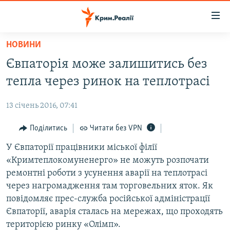
Доступність
посилання
Перейти
НОВИНИ
до
НОВИНИ
Євпаторія може залишитись без
основного
ВОДА.КРИМ
матеріалу
тепла через ринок на теплотрасі
ВІДЕО ТА ФОТО
Перейти
до
13 січень 2016, 07:41
ПОЛІТИКА
основної
БЛОГИ
Поділитись
Читати без VPN
навігації
Перейти
ПОГЛЯД
У Євпаторії працівники міської філії
до
«Кримтеплокомуненерго» не можуть розпочати
ІНТЕРВ'Ю
пошуку
ремонтні роботи з усунення аварії на теплотрасі
ВСЕ ЗА ДЕНЬ
через нагромадження там торговельних яток. Як
повідомляє прес-служба російської адміністрації
СПЕЦПРОЕКТИ
Євпаторії, аварія сталась на мережах, що проходять
ЯК ОБІЙТИ БЛОКУВАННЯ
ДЕПОРТАЦІЯ
територією ринку «Олімп».