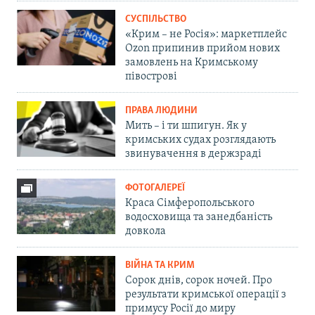
СУСПІЛЬСТВО
«Крим – не Росія»: маркетплейс
Ozon припинив прийом нових
замовлень на Кримському
півострові
ПРАВА ЛЮДИНИ
Мить – і ти шпигун. Як у
кримських судах розглядають
звинувачення в держзраді
ФОТОГАЛЕРЕЇ
Краса Сімферопольського
водосховища та занедбаність
довкола
ВІЙНА ТА КРИМ
Сорок днів, сорок ночей. Про
результати кримської операції з
примусу Росії до миру