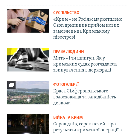
СУСПІЛЬСТВО
«Крим – не Росія»: маркетплейс
Ozon припинив прийом нових
замовлень на Кримському
півострові
ПРАВА ЛЮДИНИ
Мить – і ти шпигун. Як у
кримських судах розглядають
звинувачення в держзраді
ФОТОГАЛЕРЕЇ
Краса Сімферопольського
водосховища та занедбаність
довкола
ВІЙНА ТА КРИМ
Сорок днів, сорок ночей. Про
результати кримської операції з