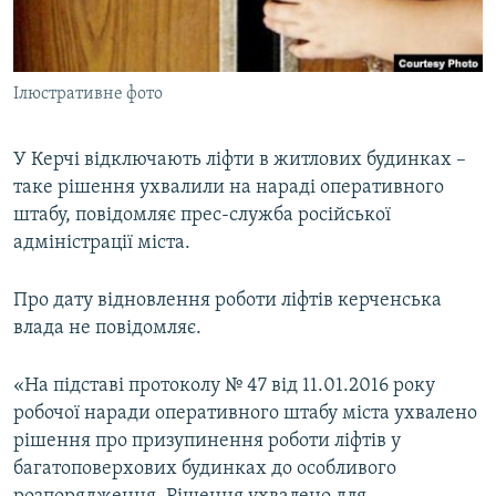
ВІДЕОУРОКИ «ELIFBE»
Русский
СВІДЧЕННЯ ОКУПАЦІЇ
Qırımtatar
Ілюстративне фото
УКРАЇНСЬКА ПРОБЛЕМА КРИМУ
ДОЛУЧАЙСЯ!
ІНФОГРАФІКА
У Керчі відключають ліфти в житлових будинках –
таке рішення ухвалили на нараді оперативного
штабу, повідомляє прес-служба російської
Усі сайти RFE/RL
адміністрації міста.
Про дату відновлення роботи ліфтів керченська
влада не повідомляє.
«На підставі протоколу № 47 від 11.01.2016 року
робочої наради оперативного штабу міста ухвалено
рішення про призупинення роботи ліфтів у
багатоповерхових будинках до особливого