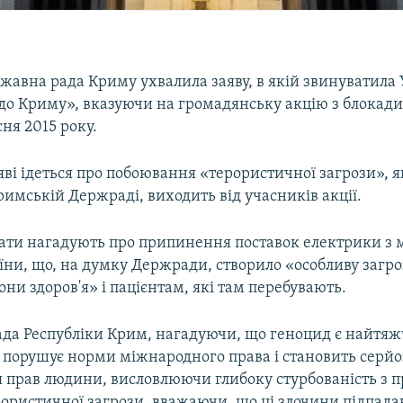
жавна рада Криму ухвалила заяву, в якій звинуватила 
до Криму», вказуючи на громадянську акцію з блокади
сня 2015 року.
яві ідеться про побоювання «терористичної загрози», я
имській Держраді, виходить від учасників акції.
утати нагадують про припинення поставок електрики з 
їни, що, на думку Держради, створило «особливу загро
они здоров'я» і пацієнтам, які там перебувають.
да Республіки Крим, нагадуючи, що геноцид є найтя
 порушує норми міжнародного права і становить серй
я прав людини, висловлюючи глибоку стурбованість з 
ористичної загрози, вважаючи, що ці злочини підпада