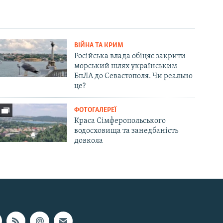
ВІЙНА ТА КРИМ
Російська влада обіцяє закрити
морський шлях українським
БпЛА до Севастополя. Чи реально
це?
ФОТОГАЛЕРЕЇ
Краса Сімферопольського
водосховища та занедбаність
довкола