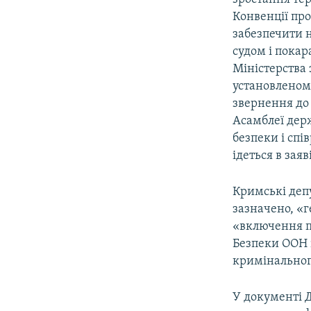
Конвенції пр
забезпечити 
судом і покар
Міністерства 
установленом
звернення до
Асамблеї дер
безпеки і спі
ідеться в заяві
Кримські деп
зазначено, «
«включення п
Безпеки ООН і
кримінальног
У документі 