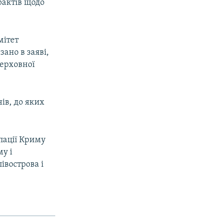
рактів щодо
мітет
зано в заяві,
ерховної
ів, до яких
пації Криму
у і
івострова і