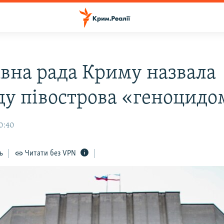
вна рада Криму назвала
ду півострова «геноцидо
10:40
ь
Читати без VPN