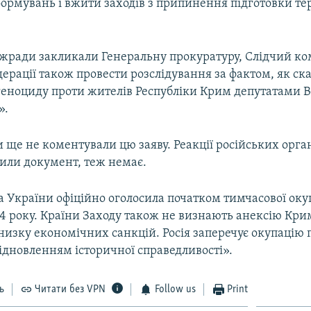
ормувань і вжити заходів з припинення підготовки те
жради закликали Генеральну прокуратуру, Слідчий ко
дерації також провести розслідування за фактом, як ска
геноциду проти жителів Республіки Крим депутатами В
».
 ще не коментували цю заяву. Реакції російських орган
или документ, теж немає.
а України офіційно оголосила початком тимчасової оку
4 року. Країни Заходу також не визнають анексію Крим
изку економічних санкцій. Росія заперечує окупацію п
ідновленням історичної справедливості».
ь
Читати без VPN
Follow us
Print