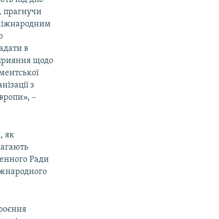
, прагнучи
 міжнародним
о
адати в
сприяння щодо
ментської
ізації з
вропи», –
, як
магають
денного Ради
Міжнародного
броєння