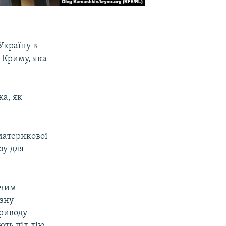
Україну в
 Криму, яка
ка, як
материкової
зу для
жчим
озну
приводу
ють під дію