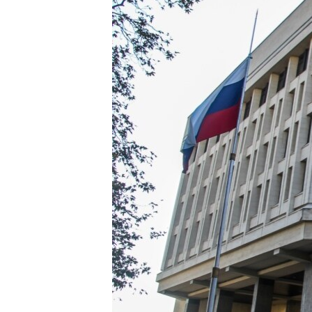
ВІДЕОУРОКИ «ELIFBE»
СВІДЧЕННЯ ОКУПАЦІЇ
УКРАЇНСЬКА ПРОБЛЕМА КРИМУ
ІНФОГРАФІКА