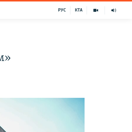
РУС
КТА
м»