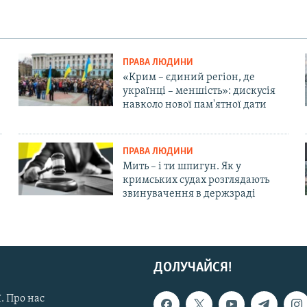
ПРАВА ЛЮДИНИ
«Крим – єдиний регіон, де
українці – меншість»: дискусія
навколо нової пам'ятної дати
ПРАВА ЛЮДИНИ
Мить – і ти шпигун. Як у
кримських судах розглядають
звинувачення в держзраді
ДОЛУЧАЙСЯ!
. Про нас