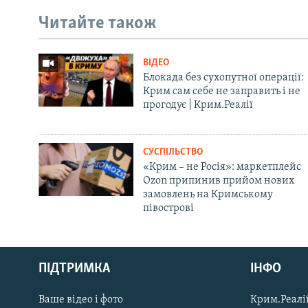
Читайте також
ВІДЕО
Блокада без сухопутної операції:
Крим сам себе не заправить і не
прогодує | Крим.Реалії
СУСПІЛЬСТВО
«Крим – не Росія»: маркетплейс
Ozon припинив прийом нових
замовлень на Кримському
півострові
Русский
ПІДТРИМКА
ІНФО
Qırımtatar
Ваше відео і фото
Крим.Реалії
ДОЛУЧАЙСЯ!