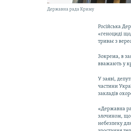
Державна рада Криму
Російська Дер
«геноциді що
триває з вере
Зокрема, в за
вважають у кр
У заяві, деп
частини Укра
закладів охор
«Державна ра
злочином, що
небезпеку дл
зростання тер