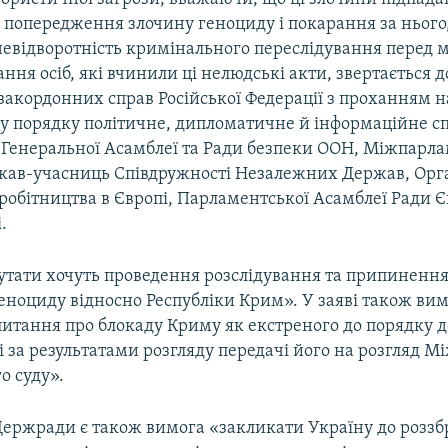
о попередження злочину геноциду і покарання за нього
невідворотність кримінального переслідування перед
ання осіб, які вчинили ці нелюдські акти, звертається д
закордонних справ Російської Федерації з проханням н
у порядку політичне, дипломатичне й інформаційне 
 Генеральної Асамблеї та Ради безпеки ООН, Міжпарла
жав-учасниць Співдружності Незалежних Держав, Орган
вробітництва в Європі, Парламентської Асамблеї Ради Є
.
утати хочуть проведення розслідування та припинення
геноциду відносно Республіки Крим». У заяві також ви
итання про блокаду Криму як екстреного до порядку 
 за результатами розгляду передачі його на розгляд 
о суду».
Держради є також вимога «закликати Україну до розз