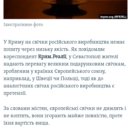
ВІДЕОУРОКИ «ELIFBE»
Русский
СВІДЧЕННЯ ОКУПАЦІЇ
Qırımtatar
Ілюстративне фото
УКРАЇНСЬКА ПРОБЛЕМА КРИМУ
ДОЛУЧАЙСЯ!
ІНФОГРАФІКА
У Криму на свічки російського виробництва немає
попиту через низьку якість. Як повідомляє
кореспондент
Крим.Реалії
, у Севастополі жителі
Усі сайти RFE/RL
надають перевагу великим подарунковим свічкам,
зробленим у країнах Європейського союзу,
наприклад, у Швеції чи Польщі, тоді як до
аналогічних свічах російського виробництва є
претензії.
За словами містян, європейські свічки не димлять і
не коптять, вони згорають майже повністю, проте
їхня вартість вища.