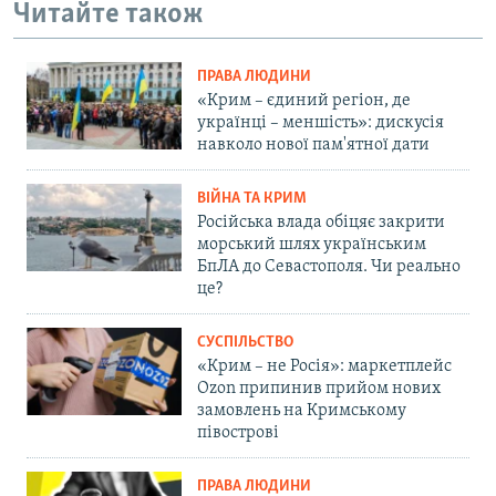
Читайте також
ПРАВА ЛЮДИНИ
«Крим – єдиний регіон, де
українці – меншість»: дискусія
навколо нової пам'ятної дати
ВІЙНА ТА КРИМ
Російська влада обіцяє закрити
морський шлях українським
БпЛА до Севастополя. Чи реально
це?
СУСПІЛЬСТВО
«Крим – не Росія»: маркетплейс
Ozon припинив прийом нових
замовлень на Кримському
півострові
ПРАВА ЛЮДИНИ