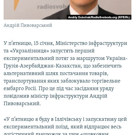
ВІДЕОУРОКИ «ELIFBE»
Русский
СВІДЧЕННЯ ОКУПАЦІЇ
Qırımtatar
Андрій Пивоварський
УКРАЇНСЬКА ПРОБЛЕМА КРИМУ
ДОЛУЧАЙСЯ!
ІНФОГРАФІКА
У п’ятницю, 15 січня, Міністерство інфраструктури
та «Укрзалізниця» запустять перший
експериментальний потяг за маршрутом Україна-
Усі сайти RFE/RL
Грузія-Азербайджан-Казахстан, що забезпечить
альтернативний шлях постачання товарів,
транспортування яких заблокувало торгівельне
ембарго Росіі. Про це під час засідання уряду
повідомив міністр інфраструктури Андрій
Пивоварський.
«У п’ятницю я буду в Іллічівську і запускатиму цей
експериментальний поїзд, який відпрацює весь
логістичний ланцюжок за цим «шовковим