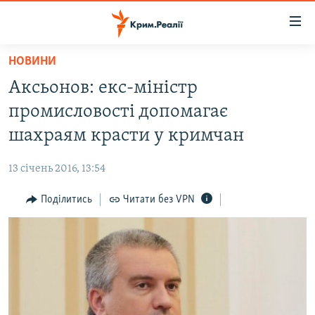
Доступність
посилання
Перейти
НОВИНИ
до
НОВИНИ
Аксьонов: екс-міністр
основного
ВОДА.КРИМ
матеріалу
промисловості допомагає
ВІДЕО ТА ФОТО
Перейти
шахраям красти у кримчан
до
ПОЛІТИКА
основної
13 січень 2016, 13:54
БЛОГИ
навігації
Перейти
Поділитись
Читати без VPN
ПОГЛЯД
до
ІНТЕРВ'Ю
пошуку
ВСЕ ЗА ДЕНЬ
СПЕЦПРОЕКТИ
ЯК ОБІЙТИ БЛОКУВАННЯ
ДЕПОРТАЦІЯ