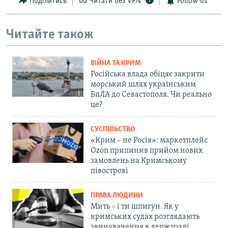
Поділитись
Читати без VPN
Follow us
Читайте також
ВІЙНА ТА КРИМ
Російська влада обіцяє закрити
морський шлях українським
БпЛА до Севастополя. Чи реально
це?
СУСПІЛЬСТВО
«Крим – не Росія»: маркетплейс
Ozon припинив прийом нових
замовлень на Кримському
півострові
ПРАВА ЛЮДИНИ
Мить – і ти шпигун. Як у
кримських судах розглядають
звинувачення в держзраді