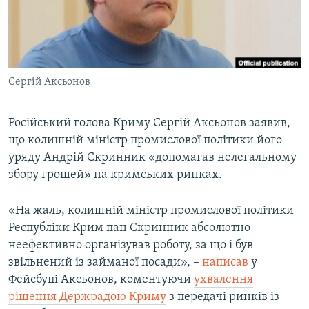
ВІДЕОУРОКИ «ELIFBE»
Русский
СВІДЧЕННЯ ОКУПАЦІЇ
Qırımtatar
УКРАЇНСЬКА ПРОБЛЕМА КРИМУ
Сергій Аксьонов
ДОЛУЧАЙСЯ!
ІНФОГРАФІКА
Російський голова Криму Сергій Аксьонов заявив,
що колишній міністр промислової політики його
Усі сайти RFE/RL
уряду Андрій Скринник «допомагав нелегальному
збору грошей» на кримських ринках.
«На жаль, колишній міністр промислової політики
Республіки Крим пан Скринник абсолютно
неефективно організував роботу, за що і був
звільнений із займаної посади», –
написав
у
Фейсбуці Аксьонов, коментуючи
ухвалення
рішення Держрадою Криму
з передачі ринків із