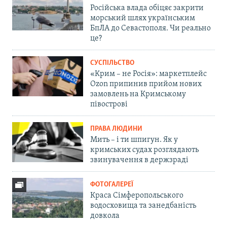
Російська влада обіцяє закрити
морський шлях українським
БпЛА до Севастополя. Чи реально
це?
СУСПІЛЬСТВО
«Крим – не Росія»: маркетплейс
Ozon припинив прийом нових
замовлень на Кримському
півострові
ПРАВА ЛЮДИНИ
Мить – і ти шпигун. Як у
кримських судах розглядають
звинувачення в держзраді
ФОТОГАЛЕРЕЇ
Краса Сімферопольського
водосховища та занедбаність
довкола