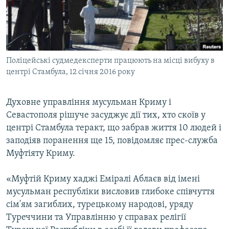
ВІДЕОУРОКИ «ELIFBE»
Русский
СВІДЧЕННЯ ОКУПАЦІЇ
Qırımtatar
УКРАЇНСЬКА ПРОБЛЕМА КРИМУ
Поліцейські судмедексперти працюють на місці вибуху в
ДОЛУЧАЙСЯ!
ІНФОГРАФІКА
центрі Стамбула, 12 січня 2016 року
Духовне управління мусульман Криму і
Усі сайти RFE/RL
Севастополя рішуче засуджує дії тих, хто скоїв у
центрі Стамбула теракт, що забрав життя 10 людей і
заподіяв поранення ще 15, повідомляє прес-служба
Муфтіяту Криму.
«Муфтій Криму хаджі Еміралі Аблаєв від імені
мусульман республіки висловив глибоке співчуття
сім'ям загиблих, турецькому народові, уряду
Туреччини та Управлінню у справах релігії