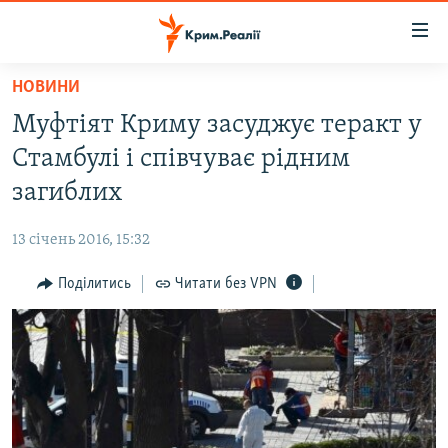
Доступність
посилання
Перейти
НОВИНИ
до
НОВИНИ
Муфтіят Криму засуджує теракт у
основного
ВОДА.КРИМ
матеріалу
Стамбулі і співчуває рідним
ВІДЕО ТА ФОТО
Перейти
загиблих
до
ПОЛІТИКА
основної
13 січень 2016, 15:32
БЛОГИ
навігації
Перейти
Поділитись
Читати без VPN
ПОГЛЯД
до
ІНТЕРВ'Ю
пошуку
ВСЕ ЗА ДЕНЬ
СПЕЦПРОЕКТИ
ЯК ОБІЙТИ БЛОКУВАННЯ
ДЕПОРТАЦІЯ