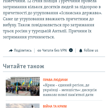
Німеччини. 12 січня поліція Туреччини провела
затримання кількох десятків людей за підозрою в
причетності до угруповання «Ісламська держава».
Саме це угруповання вважають причетним до
вибуху. Також повідомляється про затримання
трьох росіян у турецькій Анталії. Причини їх
затримання уточнюються.
Поділитись
Читати без VPN
Follow us
Читайте також
ПРАВА ЛЮДИНИ
«Крим – єдиний регіон, де
українці – меншість»: дискусія
навколо нової пам'ятної дати
ВІЙНА ТА КРИМ