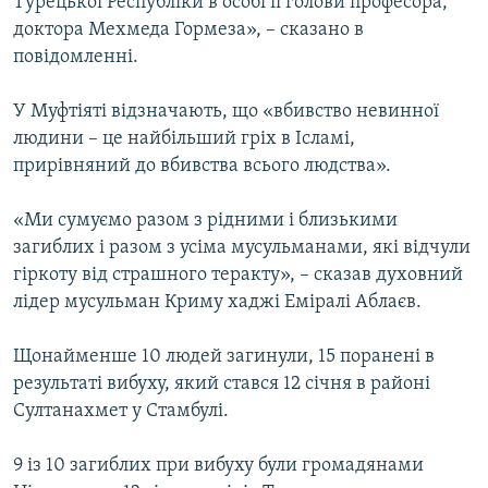
Турецької Республіки в особі її голови професора,
доктора Мехмеда Гормеза», – сказано в
повідомленні.
У Муфтіяті відзначають, що «вбивство невинної
людини – це найбільший гріх в Ісламі,
прирівняний до вбивства всього людства».
«Ми сумуємо разом з рідними і близькими
загиблих і разом з усіма мусульманами, які відчули
гіркоту від страшного теракту», – сказав духовний
лідер мусульман Криму хаджі Еміралі Аблаєв.
Щонайменше 10 людей загинули, 15 поранені в
результаті вибуху, який стався 12 січня в районі
Султанахмет у Стамбулі.
9 із 10 загиблих при вибуху були громадянами