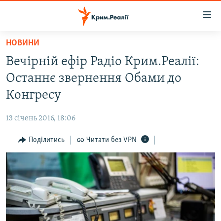
Доступність
посилання
Перейти
НОВИНИ
до
НОВИНИ
Вечірній ефір Радіо Крим.Реалії:
основного
ВОДА.КРИМ
матеріалу
Останнє звернення Обами до
ВІДЕО ТА ФОТО
Перейти
Конгресу
до
ПОЛІТИКА
основної
13 січень 2016, 18:06
БЛОГИ
навігації
Перейти
Поділитись
Читати без VPN
ПОГЛЯД
до
ІНТЕРВ'Ю
пошуку
ВСЕ ЗА ДЕНЬ
СПЕЦПРОЕКТИ
ЯК ОБІЙТИ БЛОКУВАННЯ
ДЕПОРТАЦІЯ