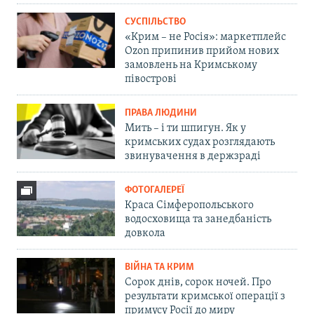
СУСПІЛЬСТВО
«Крим – не Росія»: маркетплейс
Ozon припинив прийом нових
замовлень на Кримському
півострові
ПРАВА ЛЮДИНИ
Мить – і ти шпигун. Як у
кримських судах розглядають
звинувачення в держзраді
ФОТОГАЛЕРЕЇ
Краса Сімферопольського
водосховища та занедбаність
довкола
ВІЙНА ТА КРИМ
Сорок днів, сорок ночей. Про
результати кримської операції з
примусу Росії до миру