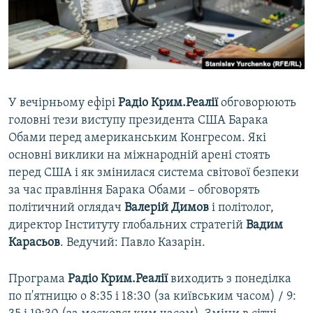
ВІДЕОУРОКИ «ELIFBE»
Русский
СВІДЧЕННЯ ОКУПАЦІЇ
Qırımtatar
УКРАЇНСЬКА ПРОБЛЕМА КРИМУ
ДОЛУЧАЙСЯ!
ІНФОГРАФІКА
У вечірньому ефірі
Радіо Крим.Реалії
обговорюють
головні тези виступу президента США Барака
Обами перед американським Конгресом. Які
Усі сайти RFE/RL
основні виклики на міжнародній арені стоять
перед США і як змінилася система світової безпеки
за час правління Барака Обами – обговорять
політичний оглядач
Валерій Димов
і політолог,
директор Інституту глобальних стратегій
Вадим
Карасьов
. Ведучий: Павло Казарін.
Програма
Радіо Крим.Реалії
виходить з понеділка
по п'ятницю о 8:35 і 18:30 (за київським часом) / 9: