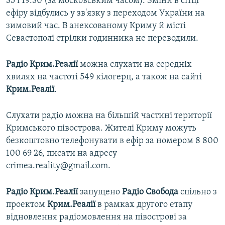
35 і 19:30 (за московським часом). Зміни в сітці
ефіру відбулись у зв'язку з переходом України на
зимовий час. В анексованому Криму й місті
Севастополі стрілки годинника не переводили.
Радіо Крим.Реалії
можна слухати на середніх
хвилях на частоті 549 кілогерц, а також на сайті
Крим.Реалії
.
Слухати радіо можна на більшій частині території
Кримського півострова. Жителі Криму можуть
безкоштовно телефонувати в ефір за номером 8 800
100 69 26, писати на адресу
crimea.reality@gmail.com.
Радіо Крим.Реалії
запущено
Радіо Свобода
спільно з
проектом
Крим.Реалії
в рамках другого етапу
відновлення радіомовлення на півострові за