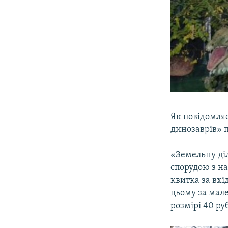
Як повідомля
динозаврів» 
«Земельну ді
спорудою з на
квитка за вхі
цьому за мале
розмірі 40 ру