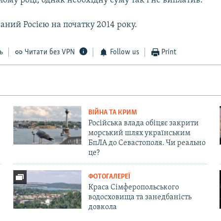
лому році, однак необхідну суму так і не виплатив.
аний Росією на початку 2014 року.
ь
Читати без VPN
Follow us
Print
ВІЙНА ТА КРИМ
Російська влада обіцяє закрити
морський шлях українським
БпЛА до Севастополя. Чи реально
це?
ФОТОГАЛЕРЕЇ
Краса Сімферопольського
водосховища та занедбаність
довкола