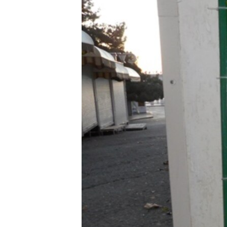
ВІДЕОУРОКИ «ELIFBE»
СВІДЧЕННЯ ОКУПАЦІЇ
УКРАЇНСЬКА ПРОБЛЕМА КРИМУ
ІНФОГРАФІКА