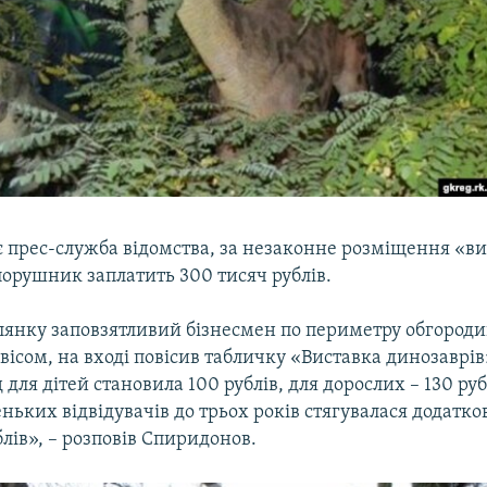
є прес-служба відомства, за незаконне розміщення «в
порушник заплатить 300 тисяч рублів.
лянку заповзятливий бізнесмен по периметру обгород
вісом, на вході повісив табличку «Виставка динозаврів
д для дітей становила 100 рублів, для дорослих – 130 ру
ньких відвідувачів до трьох років стягувалася додатков
блів», – розповів Спиридонов.