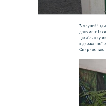
В Алушті інд
документів са
цю ділянку «
з державної р
Спиридонов.