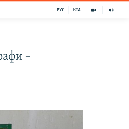
РУС
КТА
рафи –