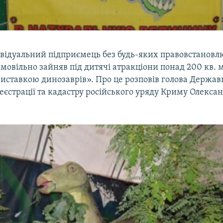
ивідуальний підприємець без будь-яких правовстанов
мовільно зайняв під дитячі атракціони понад 200 кв. 
виставкою динозаврів». Про це розповів голова Держав
еєстрації та кадастру російського уряду Криму Олекса