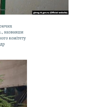
люючих
м., назвавши
ного комітету
ндр