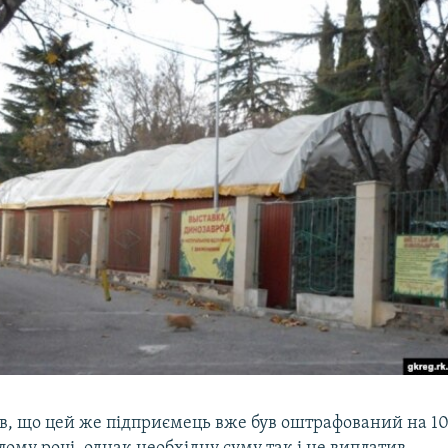
ив, що цей же підприємець вже був оштрафований на 1