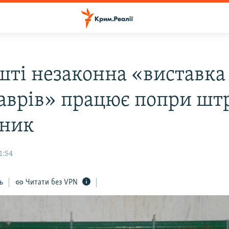
шті незаконна «виставка
аврів» працює попри шт
ник
1:54
ь
Читати без VPN