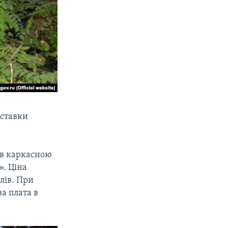
иставки
ив каркасною
». Ціна
блів. При
а плата в