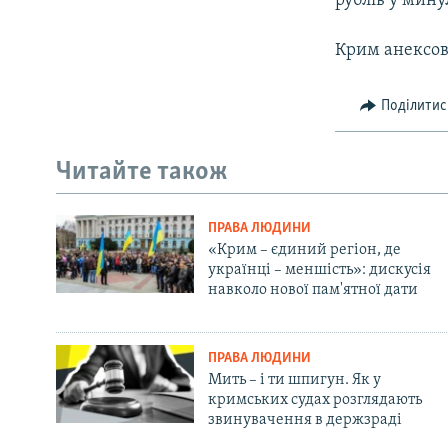
рублів у мину
Крим анексов
Поділитис
Читайте також
ПРАВА ЛЮДИНИ
«Крим – єдиний регіон, де
українці – меншість»: дискусія
навколо нової пам'ятної дати
ПРАВА ЛЮДИНИ
Мить – і ти шпигун. Як у
кримських судах розглядають
звинувачення в держзраді