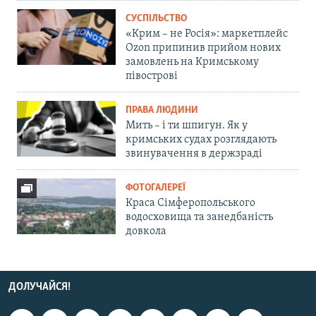
СУСПІЛЬСТВО
«Крим – не Росія»: маркетплейс
Ozon припинив прийом нових
замовлень на Кримському
півострові
ПРАВА ЛЮДИНИ
Мить – і ти шпигун. Як у
кримських судах розглядають
звинувачення в держзраді
ФОТОГАЛЕРЕЇ
Краса Сімферопольського
водосховища та занедбаність
довкола
ДОЛУЧАЙСЯ!