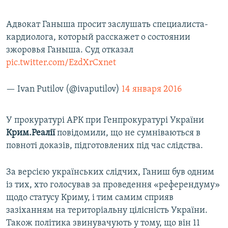
Адвокат Ганыша просит заслушать специалиста-
кардиолога, который расскажет о состоянии
зжоровья Ганыша. Суд отказал
pic.twitter.com/EzdXrCxnet
— Ivan Putilov (@ivaputilov)
14 января 2016
У прокуратурі АРК при Генпрокуратурі України
Крим.Реалії
повідомили, що не сумніваються в
повноті доказів, підготовлених під час слідства.
За версією українських слідчих, Ганиш був одним
із тих, хто голосував за проведення «референдуму»
щодо статусу Криму, і тим самим сприяв
зазіханням на територіальну цілісність України.
Також політика звинувачують у тому, що він 11