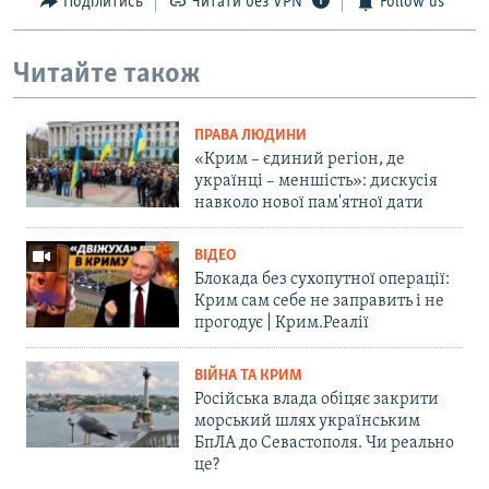
Поділитись
Читати без VPN
Follow us
Читайте також
ПРАВА ЛЮДИНИ
«Крим – єдиний регіон, де
українці – меншість»: дискусія
навколо нової пам'ятної дати
ВІДЕО
Блокада без сухопутної операції:
Крим сам себе не заправить і не
прогодує | Крим.Реалії
ВІЙНА ТА КРИМ
Російська влада обіцяє закрити
морський шлях українським
БпЛА до Севастополя. Чи реально
це?