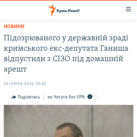
Доступність
посилання
Перейти
НОВИНИ
до
НОВИНИ
Підозрюваного у державній зраді
основного
ВОДА.КРИМ
матеріалу
кримського екс-депутата Ганиша
ВІДЕО ТА ФОТО
Перейти
відпустили з СІЗО під домашній
до
ПОЛІТИКА
арешт
основної
БЛОГИ
навігації
14 січень 2016, 19:42
Перейти
ПОГЛЯД
до
Поділитись
Читати без VPN
ІНТЕРВ'Ю
пошуку
ВСЕ ЗА ДЕНЬ
СПЕЦПРОЕКТИ
ЯК ОБІЙТИ БЛОКУВАННЯ
ДЕПОРТАЦІЯ