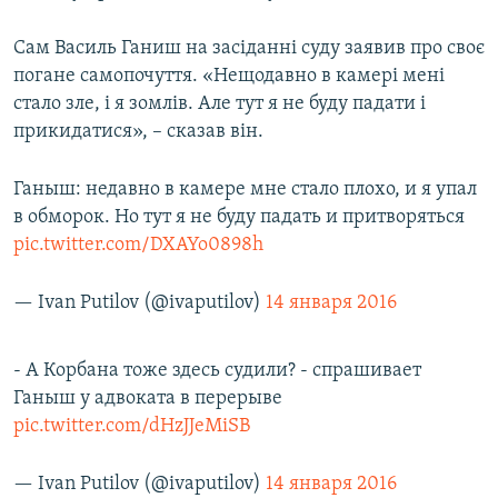
Сам Василь Ганиш на засіданні суду заявив про своє
погане самопочуття. «Нещодавно в камері мені
стало зле, і я зомлів. Але тут я не буду падати і
прикидатися», – сказав він.
Ганыш: недавно в камере мне стало плохо, и я упал
в обморок. Но тут я не буду падать и притворяться
pic.twitter.com/DXAYo0898h
— Ivan Putilov (@ivaputilov)
14 января 2016
- А Корбана тоже здесь судили? - спрашивает
Ганыш у адвоката в перерыве
pic.twitter.com/dHzJJeMiSB
— Ivan Putilov (@ivaputilov)
14 января 2016