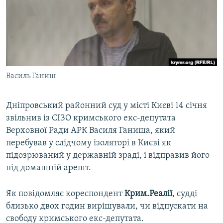
ВІДЕОУРОКИ «ELIFBE»
Русский
СВІДЧЕННЯ ОКУПАЦІЇ
Qırımtatar
УКРАЇНСЬКА ПРОБЛЕМА КРИМУ
ДОЛУЧАЙСЯ!
ІНФОГРАФІКА
Василь Ганиш
Дніпровський районний суд у місті Києві 14 січня
Усі сайти RFE/RL
звільнив із СІЗО кримського екс-депутата
Верховної Ради АРК Василя Ганиша, який
перебував у слідчому ізоляторі в Києві як
підозрюваний у державній зраді, і відправив його
під домашній арешт.
Як повідомляє кореспондент
Крим.Реалії
, судді
близько двох годин вирішували, чи відпускати на
свободу кримського екс-депутата.