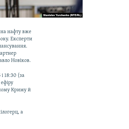
а на нафту вже
року. Експерти
інансування.
партнер
авло Новіков.
і 18:30 (за
 ефіру
аному Криму й
ілогерц, а