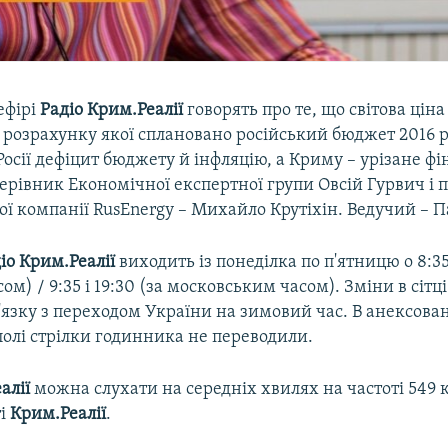
ефірі
Радіо Крим.Реалії
говорять про те, що світова цін
з розрахунку якої сплановано російський бюджет 2016 
осії дефіцит бюджету й інфляцію, а Криму – урізане ф
 керівник Економічної експертної групи Овсій Гурвич і 
ї компанії RusEnergy – Михайло Крутіхін. Ведучий – П
іо Крим.Реалії
виходить із понеділка по п'ятницю о 8:35 
ом) / 9:35 і 19:30 (за московським часом). Зміни в сітці
в'язку з переходом України на зимовий час. В анексов
полі стрілки годинника не переводили.
алії
можна слухати на середніх хвилях на частоті 549 к
ті
Крим.Реалії
.