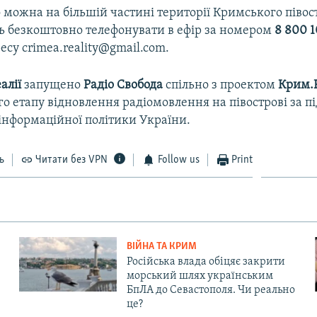
 можна на більшій частині території Кримського півос
 безкоштовно телефонувати в ефір за номером
8 800 1
есу crimea.reality@gmail.com.
алії
запущено
Радіо Свобода
спільно з проектом
Крим.Р
о етапу відновлення радіомовлення на півострові за 
інформаційної політики України.
ь
Читати без VPN
Follow us
Print
ВІЙНА ТА КРИМ
Російська влада обіцяє закрити
морський шлях українським
БпЛА до Севастополя. Чи реально
це?