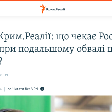
Крим.Реалії: що чекає Рос
при подальшому обвалі ц
?
08:09
ь
Читати без VPN