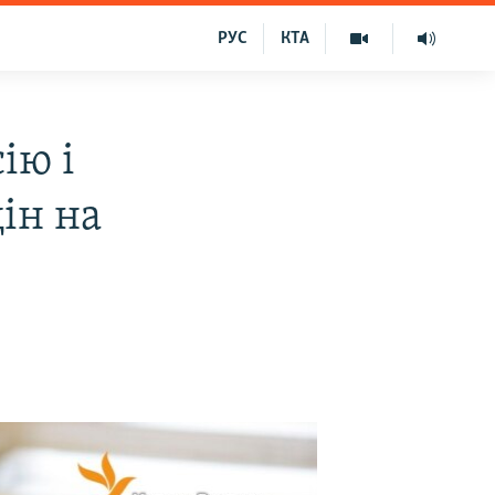
РУС
КТА
ію і
ін на