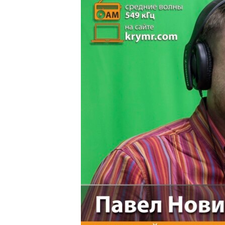
ВІДЕОУРОКИ «ELIFBE»
СВІДЧЕННЯ ОКУПАЦІЇ
УКРАЇНСЬКА ПРОБЛЕМА КРИМУ
ІНФОГРАФІКА