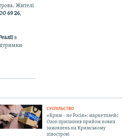
трова. Жителі
00 69 26
,
еалії
в
підтримки
СУСПІЛЬСТВО
«Крим – не Росія»: маркетплейс
Ozon припинив прийом нових
замовлень на Кримському
півострові