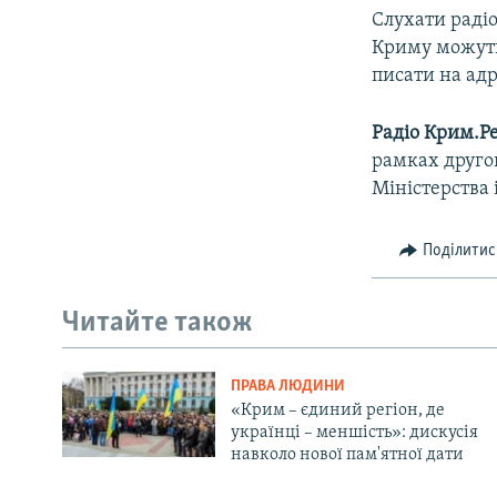
Слухати радіо
Криму можуть
писати на адр
Радіо Крим.Ре
рамках другог
Міністерства 
Поділитис
Читайте також
ПРАВА ЛЮДИНИ
«Крим – єдиний регіон, де
українці – меншість»: дискусія
навколо нової пам'ятної дати