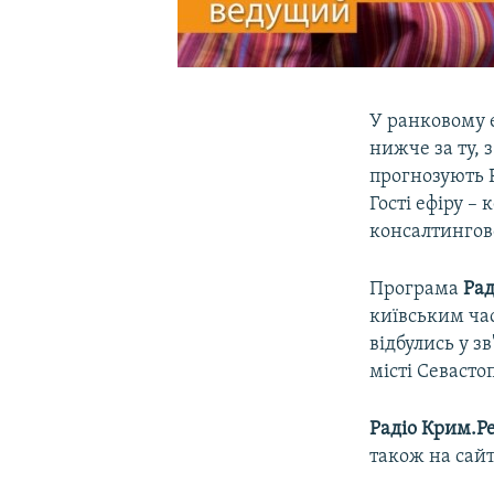
У ранковому 
нижче за ту, 
прогнозують Р
Гості ефіру –
консалтингово
Програма
Рад
київським час
відбулись у з
місті Севасто
Радіо Крим.Ре
також на сай