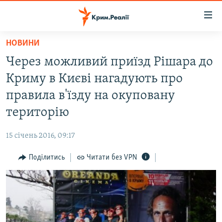
Доступність
посилання
Перейти
НОВИНИ
до
НОВИНИ
Через можливий приїзд Рішара до
основного
ВОДА.КРИМ
матеріалу
Криму в Києві нагадують про
ВІДЕО ТА ФОТО
Перейти
правила в'їзду на окуповану
до
ПОЛІТИКА
територію
основної
БЛОГИ
навігації
15 січень 2016, 09:17
Перейти
ПОГЛЯД
до
Поділитись
Читати без VPN
ІНТЕРВ'Ю
пошуку
ВСЕ ЗА ДЕНЬ
СПЕЦПРОЕКТИ
ЯК ОБІЙТИ БЛОКУВАННЯ
ДЕПОРТАЦІЯ