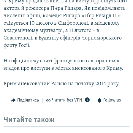
У Криму продають квитки на виступ французького
актора й режисера П'єра Рішара. Як повідомляють
численні афіші, комедія Рішара «П'єр Річард III»
очікується 10 лютого в Сімферополі, в місцевому
академічному музтеатрі, а 11 лютого – в
Севастополі, в Будинку офіцерів Чорноморського
флоту Росії.
На офіційному сайті французького актора немає
згадок про виступи в містах анексованого Криму.
Крим анексований Росією на початку 2014 року.
Поділитись
Читати без VPN
Follow us
Читайте також