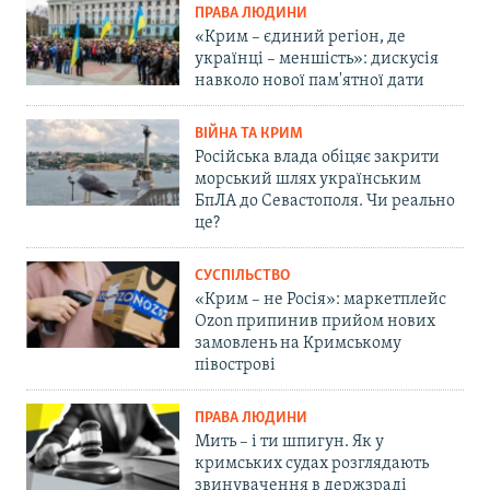
ПРАВА ЛЮДИНИ
«Крим – єдиний регіон, де
українці – меншість»: дискусія
навколо нової пам'ятної дати
ВІЙНА ТА КРИМ
Російська влада обіцяє закрити
морський шлях українським
БпЛА до Севастополя. Чи реально
це?
СУСПІЛЬСТВО
«Крим – не Росія»: маркетплейс
Ozon припинив прийом нових
замовлень на Кримському
півострові
ПРАВА ЛЮДИНИ
Мить – і ти шпигун. Як у
кримських судах розглядають
звинувачення в держзраді