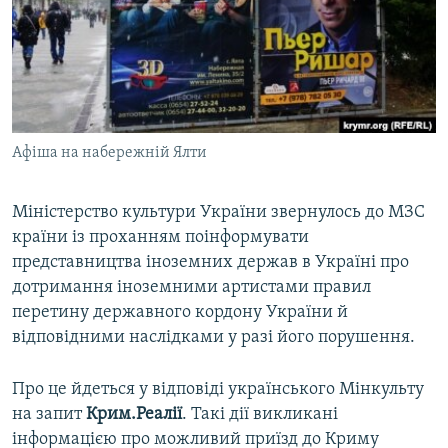
ВІДЕОУРОКИ «ELIFBE»
Русский
СВІДЧЕННЯ ОКУПАЦІЇ
Qırımtatar
УКРАЇНСЬКА ПРОБЛЕМА КРИМУ
ДОЛУЧАЙСЯ!
ІНФОГРАФІКА
Афіша на набережній Ялти
Міністерство культури України звернулось до МЗС
Усі сайти RFE/RL
країни із проханням поінформувати
представництва іноземних держав в Україні про
дотримання іноземними артистами правил
перетину державного кордону України й
відповідними наслідками у разі його порушення.
Про це йдеться у відповіді українського Мінкульту
на запит
Крим.Реалії
. Такі дії викликані
інформацією про можливий приїзд до Криму