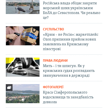
Російська влада обіцяє закрити
морський шлях українським
БпЛА до Севастополя. Чи реально
це?
СУСПІЛЬСТВО
«Крим – не Росія»: маркетплейс
Ozon припинив прийом нових
замовлень на Кримському
півострові
ПРАВА ЛЮДИНИ
Мить – і ти шпигун. Як у
кримських судах розглядають
звинувачення в держзраді
ФОТОГАЛЕРЕЇ
Краса Сімферопольського
водосховища та занедбаність
довкола