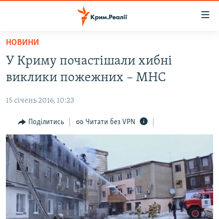
Доступність
посилання
Перейти
НОВИНИ
до
НОВИНИ
У Криму почастішали хибні
основного
ВОДА.КРИМ
матеріалу
виклики пожежних – МНС
ВІДЕО ТА ФОТО
Перейти
до
15 січень 2016, 10:23
ПОЛІТИКА
основної
БЛОГИ
Поділитись
Читати без VPN
навігації
Перейти
ПОГЛЯД
до
ІНТЕРВ'Ю
пошуку
ВСЕ ЗА ДЕНЬ
СПЕЦПРОЕКТИ
ЯК ОБІЙТИ БЛОКУВАННЯ
ДЕПОРТАЦІЯ