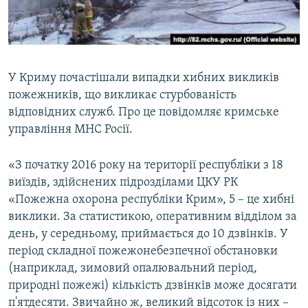
ВІДЕОУРОКИ «ELIFBE»
Русский
СВІДЧЕННЯ ОКУПАЦІЇ
Qırımtatar
УКРАЇНСЬКА ПРОБЛЕМА КРИМУ
У Криму почастішали випадки хибних викликів
ДОЛУЧАЙСЯ!
ІНФОГРАФІКА
пожежників, що викликає стурбованість
відповідних служб. Про це повідомляє кримське
управління МНС Росії.
Усі сайти RFE/RL
«З початку 2016 року на території республіки з 18
виїздів, здійснених підрозділами ЦКУ РК
«Пожежна охорона республіки Крим», 5 – це хибні
виклики. За статистикою, оперативним відділом за
день, у середньому, приймається до 10 дзвінків. У
період складної пожежонебезпечної обстановки
(наприклад, зимовий опалювальний період,
природні пожежі) кількість дзвінків може досягати
п'ятдесяти. Звичайно ж, великий відсоток із них –