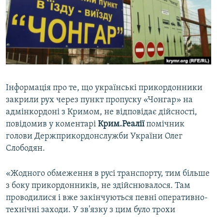
ВІДЕОУРОКИ «ELIFBE»
Русский
СВІДЧЕННЯ ОКУПАЦІЇ
Qırımtatar
УКРАЇНСЬКА ПРОБЛЕМА КРИМУ
ДОЛУЧАЙСЯ!
ІНФОГРАФІКА
Інформація про те, що українські прикордонники
закрили рух через пункт пропуску «Чонгар» на
Усі сайти RFE/RL
адмінкордоні з Кримом, не відповідає дійсності,
повідомив у коментарі
Крим.Реалії
помічник
голови Держприкордонслужби України Олег
Слободян.
«Жодного обмеження в русі транспорту, тим більше
з боку прикордонників, не здійснювалося. Там
проводилися і вже закінчуються певні оперативно-
технічні заходи. У зв'язку з цим було трохи