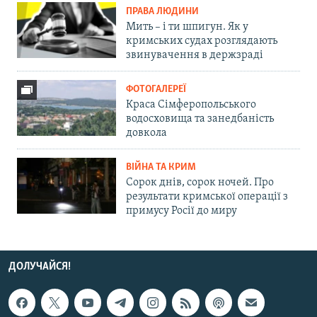
ПРАВА ЛЮДИНИ
Мить – і ти шпигун. Як у
кримських судах розглядають
звинувачення в держзраді
ФОТОГАЛЕРЕЇ
Краса Сімферопольського
водосховища та занедбаність
довкола
ВІЙНА ТА КРИМ
Сорок днів, сорок ночей. Про
результати кримської операції з
примусу Росії до миру
ДОЛУЧАЙСЯ!