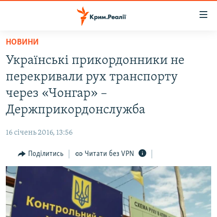
Доступність
посилання
Перейти
НОВИНИ
до
НОВИНИ
Українські прикордонники не
основного
ВОДА.КРИМ
матеріалу
перекривали рух транспорту
ВІДЕО ТА ФОТО
Перейти
через «Чонгар» –
до
ПОЛІТИКА
Держприкордонслужба
основної
БЛОГИ
навігації
16 січень 2016, 13:56
Перейти
ПОГЛЯД
до
Поділитись
Читати без VPN
ІНТЕРВ'Ю
пошуку
ВСЕ ЗА ДЕНЬ
СПЕЦПРОЕКТИ
ЯК ОБІЙТИ БЛОКУВАННЯ
ДЕПОРТАЦІЯ