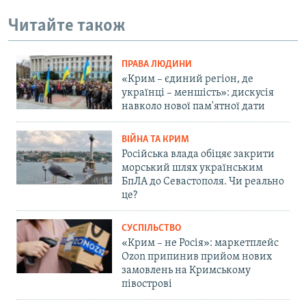
Читайте також
ПРАВА ЛЮДИНИ
«Крим – єдиний регіон, де
українці – меншість»: дискусія
навколо нової пам'ятної дати
ВІЙНА ТА КРИМ
Російська влада обіцяє закрити
морський шлях українським
БпЛА до Севастополя. Чи реально
це?
СУСПІЛЬСТВО
«Крим – не Росія»: маркетплейс
Ozon припинив прийом нових
замовлень на Кримському
півострові