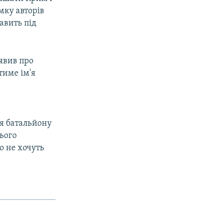
мку авторів
авить під
явив про
тиме ім'я
ня батальйону
цього
о не хочуть