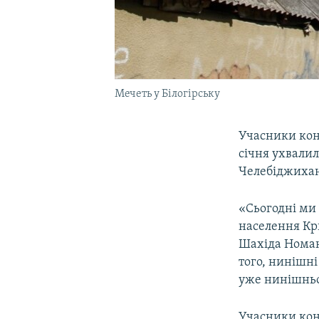
Мечеть у Білогірську
Учасники кон
сiчня ухвали
Челебіджихана
«Сьогодні ми 
населення Кр
Шахіда Номана
того, нинішні
уже нинішньог
Учасники кон