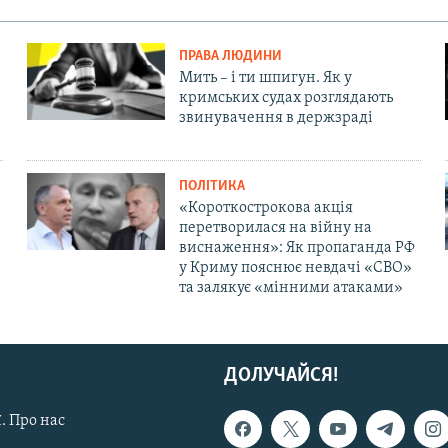
ПРАВА ЛЮДИНИ
Мить – і ти шпигун. Як у
кримських судах розглядають
звинувачення в держзраді
ПОЛІТИКА
«Короткострокова акція
перетворилася на війну на
виснаження»: Як пропаганда РФ
у Криму пояснює невдачі «СВО»
та залякує «мінними атаками»
ДОЛУЧАЙСЯ!
. Про нас