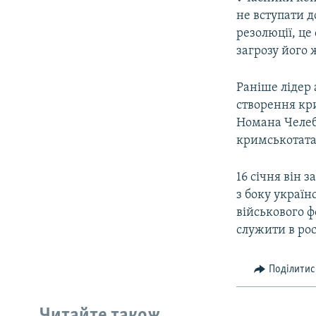
не вступати д
резолюції, це
загрозу його 
Раніше лідер
створення кр
Номана Челеб
кримськотата
16 січня він 
з боку україн
військового 
служити в рос
Поділитис
Читайте також