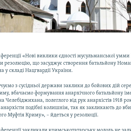
ференції «Нові виклики єдності мусульманської умми
ли резолюцію, що засуджує створення батальйону Нома
 у складі Нацгвардії України.
чуємо з сусідньої держави заклики до бойових дій сер
иму, вбачаємо формування анархічного батальйону іме
 Челебіджихана, полеглого від рук анархістів 1918 ро
 анархісти подібні колишнім, так як закликають до вби
о Муфтія Криму», – йдеться у резолюції.
ференції закликали кримськотатарську молодь не зал