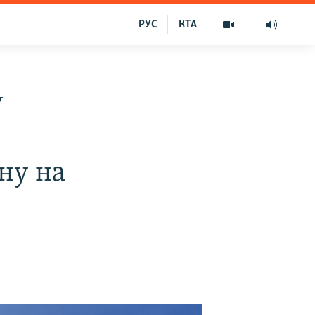
РУС
КТА
у
ну на