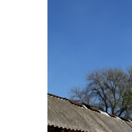
ВІДЕОУРОКИ «ELIFBE»
СВІДЧЕННЯ ОКУПАЦІЇ
УКРАЇНСЬКА ПРОБЛЕМА КРИМУ
ІНФОГРАФІКА