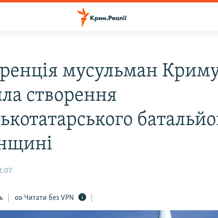
ренція мусульман Крим
ила створення
ькотатарського батальйо
нщині
2:07
ь
Читати без VPN