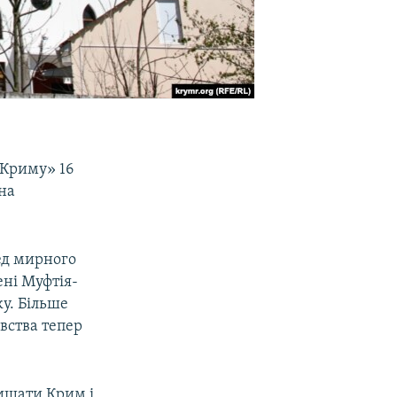
 Криму» 16
на
ед мирного
ні Муфтія-
ку. Більше
вства тепер
ишати Крим і