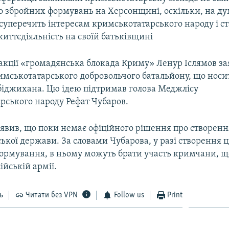
о збройних формувань на Херсонщині, оскільки, на ду
 суперечить інтересам кримськотатарського народу і ст
життєдіяльність на своїй батьківщині
 акції «громадянська блокада Криму» Ленур Іслямов за
имськотатарського добровольчого батальйону, що носи
іджихана. Цю ідею підтримав голова Меджлісу
рського народу Рефат Чубаров.
заявив, що поки немає офіційного рішення про створен
ської держави. За словами Чубарова, у разі створення 
формування, в ньому можуть брати участь кримчани, щ
ійській армії.
ь
Читати без VPN
Follow us
Print