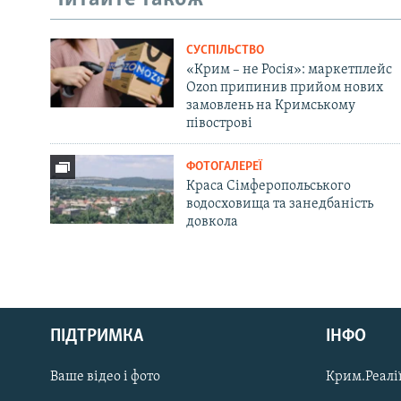
СУСПІЛЬСТВО
«Крим – не Росія»: маркетплейс
Ozon припинив прийом нових
замовлень на Кримському
півострові
ФОТОГАЛЕРЕЇ
Краса Сімферопольського
водосховища та занедбаність
довкола
Русский
ПІДТРИМКА
ІНФО
Qırımtatar
Ваше відео і фото
Крим.Реалії
ДОЛУЧАЙСЯ!