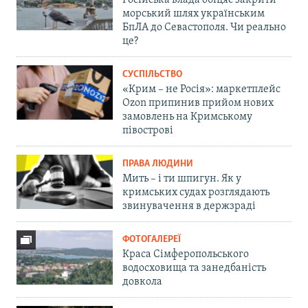
Російська влада обіцяє закрити
морський шлях українським
БпЛА до Севастополя. Чи реально
це?
СУСПІЛЬСТВО
«Крим – не Росія»: маркетплейс
Ozon припинив прийом нових
замовлень на Кримському
півострові
ПРАВА ЛЮДИНИ
Мить – і ти шпигун. Як у
кримських судах розглядають
звинувачення в держзраді
ФОТОГАЛЕРЕЇ
Краса Сімферопольського
водосховища та занедбаність
довкола