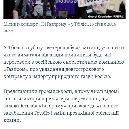
ВІДЕОУРОКИ «ELIFBE»
Русский
СВІДЧЕННЯ ОКУПАЦІЇ
Qırımtatar
Мітинг-концерт «Ні Газпрому!» у Тбілісі, 16 січня 2016
УКРАЇНСЬКА ПРОБЛЕМА КРИМУ
року
ДОЛУЧАЙСЯ!
ІНФОГРАФІКА
У Тбілісі в суботу ввечері відбувся мітинг, учасники
якого вимагали від влади припинити будь-які
переговори з російською енергетичною компанією
Усі сайти RFE/RL
«Газпром» про укладання довгострокового
контракту з імпорту природного газу з Росією.
Представники громадськості, в тому числі відомі
співаки, актори й режисери, переконані, що
залежність від «Газпрому» призведе до «повного
закабалення Грузії» і зміні прозахідної орієнтації
країни.