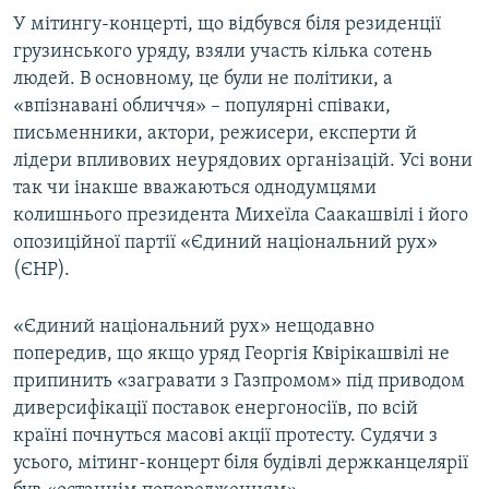
У мітингу-концерті, що відбувся біля резиденції
грузинського уряду, взяли участь кілька сотень
людей. В основному, це були не політики, а
«впізнавані обличчя» – популярні співаки,
письменники, актори, режисери, експерти й
лідери впливових неурядових організацій. Усі вони
так чи інакше вважаються однодумцями
колишнього президента Михеїла Саакашвілі і його
опозиційної партії «Єдиний національний рух»
(ЄНР).
«Єдиний національний рух» нещодавно
попередив, що якщо уряд Георгія Квірікашвілі не
припинить «загравати з Газпромом» під приводом
диверсифікації поставок енергоносіїв, по всій
країні почнуться масові акції протесту. Судячи з
усього, мітинг-концерт біля будівлі держканцелярії