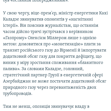
був «останнім попередженням».
У свою чергу, віце-прем'єр, міністр енергетики Кахі
Каладзе звинуватив опонентів у «нагнітанні
істерії». Він пояснив журналістам, що останнім
часом дійсно тричі зустрічався з керівником
«Газпрому» Олексієм Міллером лише з однією
метою: домовитися про «монетизацію» плати за
транзит російського газу до Вірменії й імпортувати
додатковий обсяг газу для покриття дефіциту, що
виник у міру зростання споживання «блакитного
палива». За словами Каладзе, головний,
стратегічний партнер Грузії в енергетичній сфері
Азербайджан не може постачати додатковий обсяг
природного газу через перевантаженість двох
трубопроводів.
Тим не менш, опозиція звинувачує владу в