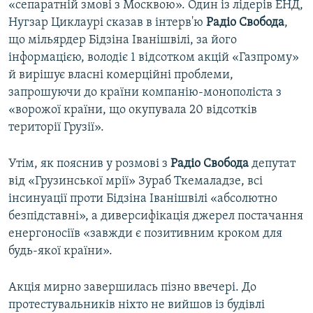
«сепаратній змові з Москвою». Один із лідерів ЕНД,
Нугзар Циклаурі сказав в інтерв'ю
Радіо Свобода
,
що мільярдер Бідзіна Іванішвілі, за його
інформацією, володіє 1 відсотком акцій «Газпрому»
й вирішує власні комерційні проблеми,
запрошуючи до країни компанію-монополіста з
«ворожої країни, що окупувала 20 відсотків
території Грузії».
Утім, як пояснив у розмові з
Радіо Свобода
депутат
від «Грузинської мрії» Зураб Ткемаладзе, всі
інсинуації проти Бідзіна Іванішвілі «абсолютно
безпідставні», а диверсифікація джерел постачання
енергоносіїв «завжди є позитивним кроком для
будь-якої країни».
Акція мирно завершилась пізно ввечері. До
протестувальників ніхто не вийшов із будівлі