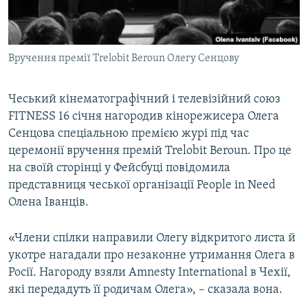
ВІДЕОУРОКИ «ELIFBE»
Русский
СВІДЧЕННЯ ОКУПАЦІЇ
Qırımtatar
Вручення премії Trelobit Beroun Олегу Сенцову
УКРАЇНСЬКА ПРОБЛЕМА КРИМУ
ДОЛУЧАЙСЯ!
ІНФОГРАФІКА
Чеський кінематографічний і телевізійний союз
FITNESS 16 січня нагородив кінорежисера Олега
Сенцова спеціальною премією журі під час
Усі сайти RFE/RL
церемонії вручення премій Trelobit Beroun. Про це
на своїй сторінці у Фейсбуці повідомила
представниця чеської організації People in Need
Олена Іванців.
«Члени спілки направили Олегу відкритого листа й
укотре нагадали про незаконне утримання Олега в
Росії. Нагороду взяли Amnesty International в Чехії,
які передадуть її родичам Олега», – сказала вона.