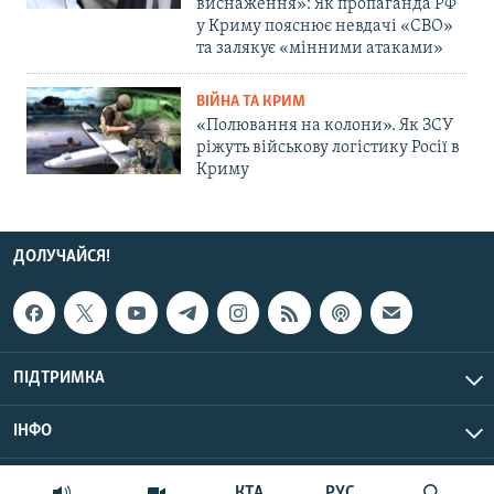
виснаження»: Як пропаганда РФ
у Криму пояснює невдачі «СВО»
та залякує «мінними атаками»
ВІЙНА ТА КРИМ
«Полювання на колони». Як ЗСУ
ріжуть військову логістику Росії в
Криму
ДОЛУЧАЙСЯ!
ПІДТРИМКА
ІНФО
© Крим.Реалії, 2026 | Усі права застережено.
КТА
РУС