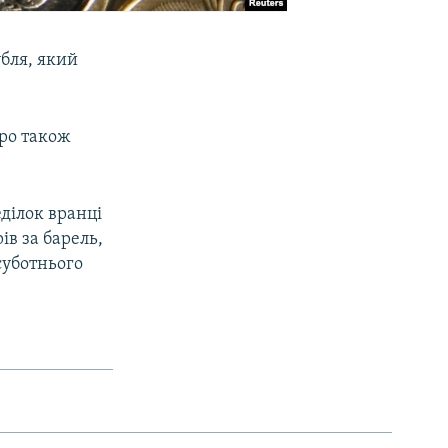
убля, який
вро також
еділок вранці
ів за барель,
суботнього