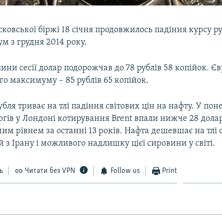
ковської біржі 18 січня продовжилось падіння курсу р
м з грудня 2014 року.
ини сесії долар подорожчав до 78 рублів 58 копійок. Є
го максимуму – 85 рублів 65 копійок.
бля триває на тлі падіння світових цін на нафту. У пон
ргів у Лондоні котирування Brent впали нижче 28 долар
м рівнем за останні 13 років. Нафта дешевшає на тлі 
й з Ірану і можливого надлишку цієї сировини у світі.
ь
Читати без VPN
Follow us
Print