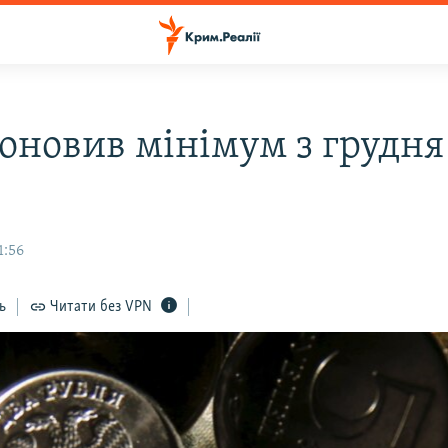
 оновив мінімум з грудня
1:56
ь
Читати без VPN