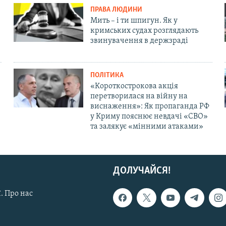
ПРАВА ЛЮДИНИ
Мить – і ти шпигун. Як у
кримських судах розглядають
звинувачення в держзраді
ПОЛІТИКА
«Короткострокова акція
перетворилася на війну на
виснаження»: Як пропаганда РФ
у Криму пояснює невдачі «СВО»
та залякує «мінними атаками»
ДОЛУЧАЙСЯ!
. Про нас