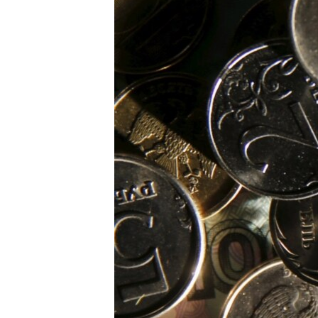
ВІДЕОУРОКИ «ELIFBE»
СВІДЧЕННЯ ОКУПАЦІЇ
УКРАЇНСЬКА ПРОБЛЕМА КРИМУ
ІНФОГРАФІКА