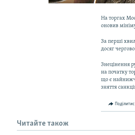
На торгах Мос
оновив мініму
За перші хвил
досяг чергово
Знецінення ру
на початку то
що є найнижчи
зняття санкці
Поділитис
Читайте також