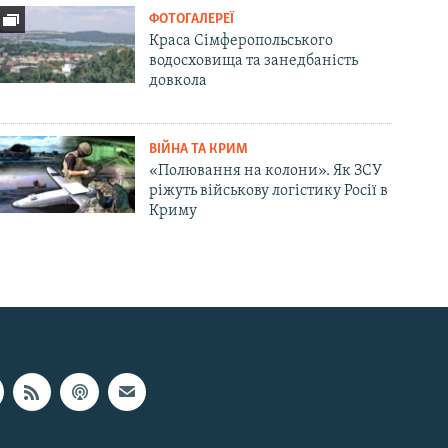
ФОТОГАЛЕРЕЇ
Краса Сімферопольського
водосховища та занедбаність
довкола
ВІЙНА ТА КРИМ
«Полювання на колони». Як ЗСУ
ріжуть військову логістику Росії в
Криму