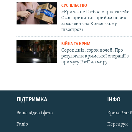
СУСПІЛЬСТВО
«Крим – не Росія»: маркетплейс
Ozon припинив прийом нових
замовлень на Кримському
півострові
ВІЙНА ТА КРИМ
Сорок днів, сорок ночей. Про
результати кримської операції з
примусу Росії до миру
Русский
ПІДТРИМКА
ІНФО
Qırımtatar
Ваше відео і фото
Крим.Реалії
ДОЛУЧАЙСЯ!
Радіо
Передрук