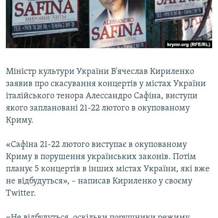
ВІДЕОУРОКИ «ELIFBE»
Русский
СВІДЧЕННЯ ОКУПАЦІЇ
Qırımtatar
УКРАЇНСЬКА ПРОБЛЕМА КРИМУ
ДОЛУЧАЙСЯ!
ІНФОГРАФІКА
Міністр культури України В'ячеслав Кириленко
заявив про скасування концертів у містах України
італійського тенора Алессандро Сафіна, виступи
Усі сайти RFE/RL
якого заплановані 21-22 лютого в окупованому
Криму.
«Сафіна 21-22 лютого виступає в окупованому
Криму в порушення українських законів. Потім
планує 5 концертів в інших містах України, які вже
не відбудуться», – написав Кириленко у своєму
Twitter.
«Не відбудуться, оскільки порушники режиму