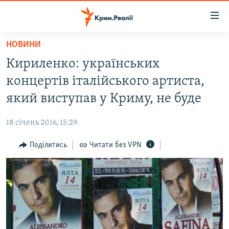
Доступність
посилання
Перейти
НОВИНИ
до
НОВИНИ
Кириленко: українських
основного
ВОДА.КРИМ
матеріалу
концертів італійського артиста,
ВІДЕО ТА ФОТО
Перейти
який виступав у Криму, не буде
до
ПОЛІТИКА
основної
18 січень 2016, 15:29
БЛОГИ
навігації
Перейти
Поділитись
Читати без VPN
ПОГЛЯД
до
ІНТЕРВ'Ю
пошуку
ВСЕ ЗА ДЕНЬ
СПЕЦПРОЕКТИ
ЯК ОБІЙТИ БЛОКУВАННЯ
ДЕПОРТАЦІЯ