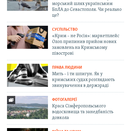
морський шлях українським
БпЛА до Севастополя. Чи реально
це?
СУСПІЛЬСТВО
«Крим – не Росія»: маркетплейс
Ozon припинив прийом нових
замовлень на Кримському
півострові
ПРАВА ЛЮДИНИ
Мить – і ти шпигун. Як у
кримських судах розглядають
звинувачення в держзраді
ФОТОГАЛЕРЕЇ
Краса Сімферопольського
водосховища та занедбаність
довкола