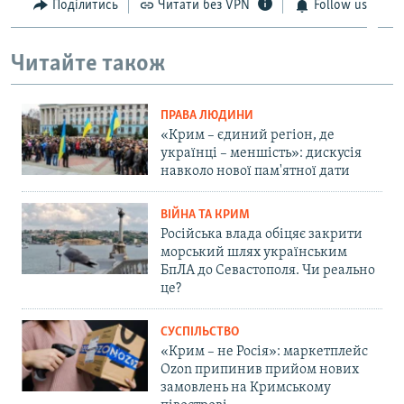
Поділитись
Читати без VPN
Follow us
Читайте також
ПРАВА ЛЮДИНИ
«Крим – єдиний регіон, де
українці – меншість»: дискусія
навколо нової пам'ятної дати
ВІЙНА ТА КРИМ
Російська влада обіцяє закрити
морський шлях українським
БпЛА до Севастополя. Чи реально
це?
СУСПІЛЬСТВО
«Крим – не Росія»: маркетплейс
Ozon припинив прийом нових
замовлень на Кримському