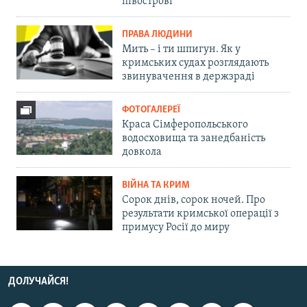
півострові
ПРАВА ЛЮДИНИ
Мить – і ти шпигун. Як у
кримських судах розглядають
звинувачення в держзраді
ФОТОГАЛЕРЕЇ
Краса Сімферопольського
водосховища та занедбаність
довкола
ВІЙНА ТА КРИМ
Сорок днів, сорок ночей. Про
результати кримської операції з
примусу Росії до миру
ДОЛУЧАЙСЯ!