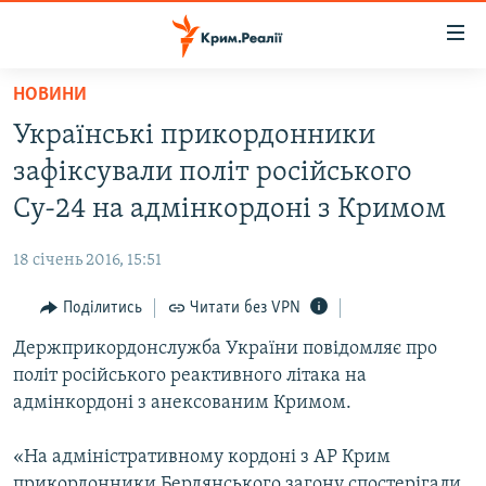
Доступність
посилання
Перейти
НОВИНИ
до
НОВИНИ
Українські прикордонники
основного
ВОДА.КРИМ
матеріалу
зафіксували політ російського
ВІДЕО ТА ФОТО
Перейти
Су-24 на адмінкордоні з Кримом
до
ПОЛІТИКА
основної
18 січень 2016, 15:51
БЛОГИ
навігації
Перейти
Поділитись
Читати без VPN
ПОГЛЯД
до
Держприкордонслужба України повідомляє про
ІНТЕРВ'Ю
пошуку
політ російського реактивного літака на
ВСЕ ЗА ДЕНЬ
адмінкордоні з анексованим Кримом.
СПЕЦПРОЕКТИ
«На адміністративному кордоні з АР Крим
ЯК ОБІЙТИ БЛОКУВАННЯ
ДЕПОРТАЦІЯ
прикордонники Бердянського загону спостерігали