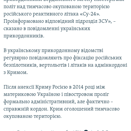
ВІДЕОУРОКИ «ELIFBE»
політ над тимчасово окупованою територією
Русский
російського реактивного літака «Су-24».
СВІДЧЕННЯ ОКУПАЦІЇ
Qırımtatar
Проінформовано відповідний підрозділ ЗСУ», –
УКРАЇНСЬКА ПРОБЛЕМА КРИМУ
сказано в повідомленні українських
прикордонників.
ДОЛУЧАЙСЯ!
ІНФОГРАФІКА
В українському прикордонному відомстві
регулярно повідомляють про фіксацію російських
Усі сайти RFE/RL
безпілотників, вертольотів і літаків на адмінкордоні
з Кримом.
Після анексії Криму Росією в 2014 році між
материковою Україною і півостровом проліг
формально адміністративний, але фактично –
справжній кордон. Крим оголошений тимчасово
окупованою територією.