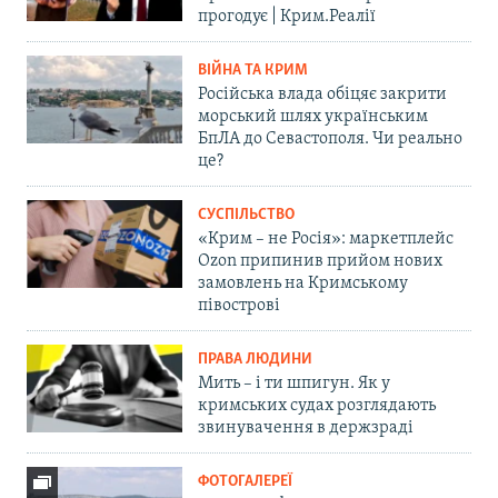
прогодує | Крим.Реалії
ВІЙНА ТА КРИМ
Російська влада обіцяє закрити
морський шлях українським
БпЛА до Севастополя. Чи реально
це?
СУСПІЛЬСТВО
«Крим – не Росія»: маркетплейс
Ozon припинив прийом нових
замовлень на Кримському
півострові
ПРАВА ЛЮДИНИ
Мить – і ти шпигун. Як у
кримських судах розглядають
звинувачення в держзраді
ФОТОГАЛЕРЕЇ