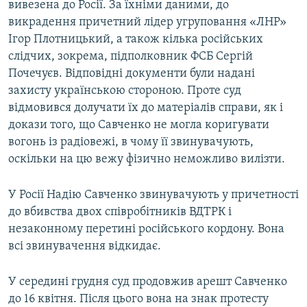
вивезена до Росії. За їхніми даними, до
викрадення причетний лідер угруповання «ЛНР»
Ігор Плотницький, а також кілька російських
слідчих, зокрема, підполковник ФСБ Сергій
Почечуєв. Відповідні документи були надані
захисту українською стороною. Проте суд
відмовився долучати їх до матеріалів справи, як і
докази того, що Савченко не могла коригувати
вогонь із радіовежі, в чому її звинувачують,
оскільки на цю вежу фізично неможливо вилізти.
У Росії Надію Савченко звинувачують у причетності
до вбивства двох співробітників ВДТРК і
незаконному перетині російського кордону. Вона
всі звинувачення відкидає.
У середині грудня суд продовжив арешт Савченко
до 16 квітня. Після цього вона на знак протесту