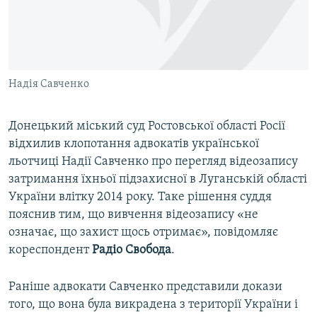
ВІДЕОУРОКИ «ELIFBE»
Русский
СВІДЧЕННЯ ОКУПАЦІЇ
Qırımtatar
УКРАЇНСЬКА ПРОБЛЕМА КРИМУ
Надія Савченко
ДОЛУЧАЙСЯ!
ІНФОГРАФІКА
Донецький міський суд Ростовської області Росії
відхилив клопотання адвокатів української
Усі сайти RFE/RL
льотчиці Надії Савченко про перегляд відеозапису
затримання їхньої підзахисної в Луганській області
України влітку 2014 року. Таке рішення суддя
пояснив тим, що вивчення відеозапису «не
означає, що захист щось отримає», повідомляє
кореспондент
Радіо Свобода
.
Раніше адвокати Савченко представили докази
того, що вона була викрадена з території України і