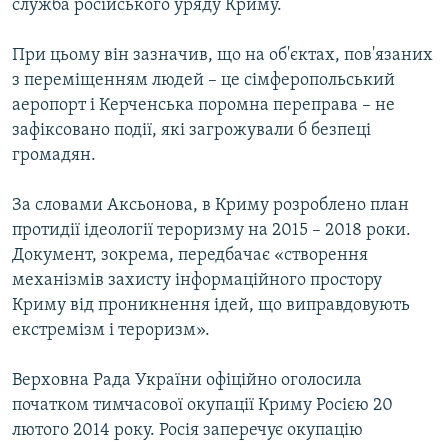
служба російського уряду Криму.
При цьому він зазначив, що на об'єктах, пов'язаних
з переміщенням людей – це сімферопольський
аеропорт і Керченська поромна переправа – не
зафіксовано події, які загрожували б безпеці
громадян.
За словами Аксьонова, в Криму розроблено план
протидії ідеології тероризму на 2015 – 2018 роки.
Документ, зокрема, передбачає «створення
механізмів захисту інформаційного простору
Криму від проникнення ідей, що виправдовують
екстремізм і тероризм».
Верховна Рада України офіційно оголосила
початком тимчасової окупації Криму Росією 20
лютого 2014 року. Росія заперечує окупацію