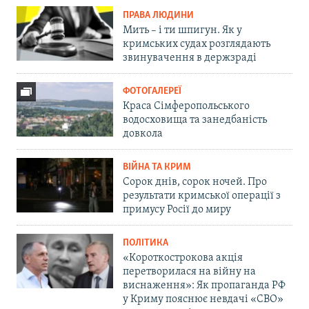
ПРАВА ЛЮДИНИ
Мить – і ти шпигун. Як у
кримських судах розглядають
звинувачення в держзраді
ФОТОГАЛЕРЕЇ
Краса Сімферопольського
водосховища та занедбаність
довкола
ВІЙНА ТА КРИМ
Сорок днів, сорок ночей. Про
результати кримської операції з
примусу Росії до миру
ПОЛІТИКА
«Короткострокова акція
перетворилася на війну на
виснаження»: Як пропаганда РФ
у Криму пояснює невдачі «СВО»