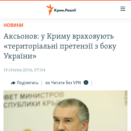
Доступність
посилання
Перейти
НОВИНИ
до
НОВИНИ
Аксьонов: у Криму враховують
основного
ВОДА.КРИМ
матеріалу
«територіальні претензії з боку
ВІДЕО ТА ФОТО
Перейти
України»
до
ПОЛІТИКА
основної
19 січень 2016, 07:04
БЛОГИ
навігації
Перейти
Поділитись
Читати без VPN
ПОГЛЯД
до
ІНТЕРВ'Ю
пошуку
ВСЕ ЗА ДЕНЬ
СПЕЦПРОЕКТИ
ЯК ОБІЙТИ БЛОКУВАННЯ
ДЕПОРТАЦІЯ