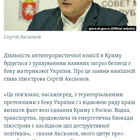
ВІДЕОУРОКИ «ELIFBE»
Русский
СВІДЧЕННЯ ОКУПАЦІЇ
Qırımtatar
УКРАЇНСЬКА ПРОБЛЕМА КРИМУ
Сергій Аксьонов
ДОЛУЧАЙСЯ!
ІНФОГРАФІКА
Діяльність антитерористичної комісії в Криму
будується з урахуванням наявних загроз безпеці з
Усі сайти RFE/RL
боку материкової України. Про це заявив нинішній
глава півострова Сергій Аксьонов.
«Це пов'язано, насамперед, з територіальними
претензіями з боку України і з відмовою ряду країн
визнати факт возз'єднання Криму з Росією. Водна,
транспортна, продовольча та енергетична блокади
півострова є наслідком цієї деструктивної
політики», – сказав Аксьонов, якого цитує прес-