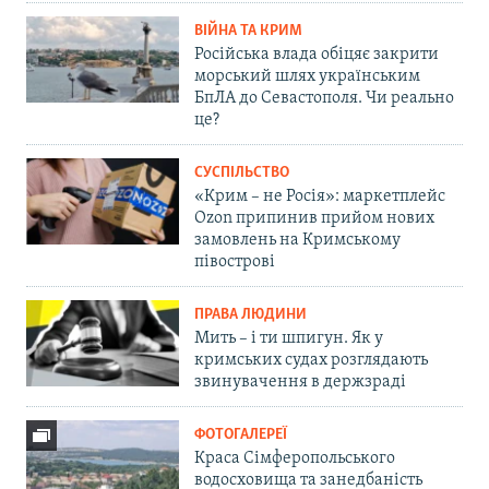
ВІЙНА ТА КРИМ
Російська влада обіцяє закрити
морський шлях українським
БпЛА до Севастополя. Чи реально
це?
СУСПІЛЬСТВО
«Крим – не Росія»: маркетплейс
Ozon припинив прийом нових
замовлень на Кримському
півострові
ПРАВА ЛЮДИНИ
Мить – і ти шпигун. Як у
кримських судах розглядають
звинувачення в держзраді
ФОТОГАЛЕРЕЇ
Краса Сімферопольського
водосховища та занедбаність