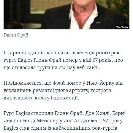
ВІДЕОУРОКИ «ELIFBE»
Русский
СВІДЧЕННЯ ОКУПАЦІЇ
Qırımtatar
УКРАЇНСЬКА ПРОБЛЕМА КРИМУ
Гленн Фрай
ДОЛУЧАЙСЯ!
ІНФОГРАФІКА
Гітарист і один із засновників легендарного рок-
гурту Eagles Гленн Фрай помер у віці 67 років, про
Усі сайти RFE/RL
що оголосила група на своєму веб-сайті.
Повідомляється, що Фрай помер у Нью-Йорку від
ускладнень ревматоїдного артриту, гострого
виразкового коліту і пневмонії.
Гурт Eagles створили Гленн Фрай, Дон Хенлі, Берні
Ледон і Ренді Мейснер у Лос-Анджелесі 1971 року.
Eagles став одним із найуспішніших рок-гуртів