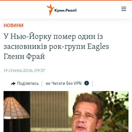
Доступність
посилання
Перейти
НОВИНИ
до
НОВИНИ
У Нью-Йорку помер один із
основного
ВОДА.КРИМ
матеріалу
засновників рок-групи Eagles
ВІДЕО ТА ФОТО
Перейти
Гленн Фрай
до
ПОЛІТИКА
основної
19 січень 2016, 09:37
БЛОГИ
навігації
Перейти
Поділитись
Читати без VPN
ПОГЛЯД
до
ІНТЕРВ'Ю
пошуку
ВСЕ ЗА ДЕНЬ
СПЕЦПРОЕКТИ
ЯК ОБІЙТИ БЛОКУВАННЯ
ДЕПОРТАЦІЯ