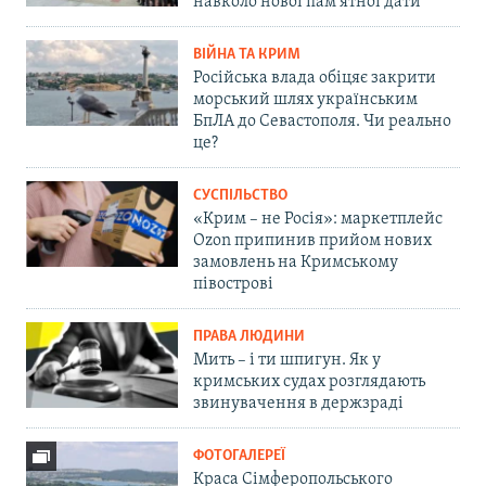
навколо нової пам'ятної дати
ВІЙНА ТА КРИМ
Російська влада обіцяє закрити
морський шлях українським
БпЛА до Севастополя. Чи реально
це?
СУСПІЛЬСТВО
«Крим – не Росія»: маркетплейс
Ozon припинив прийом нових
замовлень на Кримському
півострові
ПРАВА ЛЮДИНИ
Мить – і ти шпигун. Як у
кримських судах розглядають
звинувачення в держзраді
ФОТОГАЛЕРЕЇ
Краса Сімферопольського