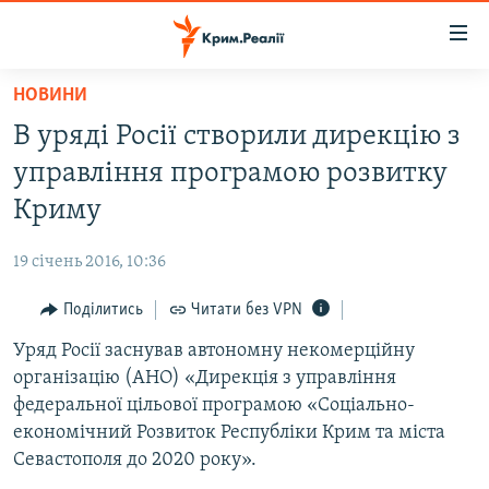
Доступність
посилання
Перейти
НОВИНИ
до
НОВИНИ
В уряді Росії створили дирекцію з
основного
ВОДА.КРИМ
матеріалу
управління програмою розвитку
ВІДЕО ТА ФОТО
Перейти
Криму
до
ПОЛІТИКА
основної
19 січень 2016, 10:36
БЛОГИ
навігації
Перейти
Поділитись
Читати без VPN
ПОГЛЯД
до
Уряд Росії заснував автономну некомерційну
ІНТЕРВ'Ю
пошуку
організацію (АНО) «Дирекція з управління
ВСЕ ЗА ДЕНЬ
федеральної цільової програмою «Соціально-
СПЕЦПРОЕКТИ
економічний Розвиток Республіки Крим та міста
Севастополя до 2020 року».
ЯК ОБІЙТИ БЛОКУВАННЯ
ДЕПОРТАЦІЯ