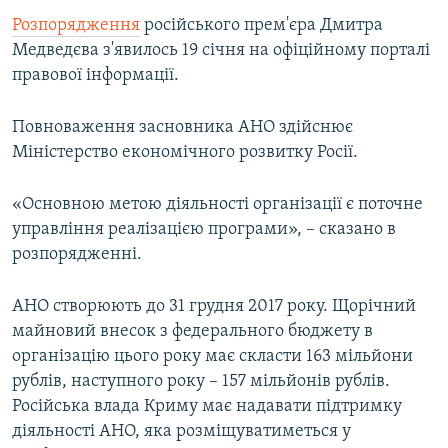
ВІДЕОУРОКИ «ELIFBE»
Розпорядження
російського прем'єра Дмитра
Русский
Медведєва з'явилось 19 січня на офіційному порталі
СВІДЧЕННЯ ОКУПАЦІЇ
Qırımtatar
правової інформації.
УКРАЇНСЬКА ПРОБЛЕМА КРИМУ
ДОЛУЧАЙСЯ!
Повноваження засновника АНО здійснює
ІНФОГРАФІКА
Міністерство економічного розвитку Росії.
«Основною метою діяльності організації є поточне
Усі сайти RFE/RL
управління реалізацією програми», – сказано в
розпорядженні.
АНО створюють до 31 грудня 2017 року. Щорічний
майновий внесок з федерального бюджету в
організацію цього року має скласти 163 мільйони
рублів, наступного року – 157 мільйонів рублів.
Російська влада Криму має надавати підтримку
діяльності АНО, яка розміщуватиметься у