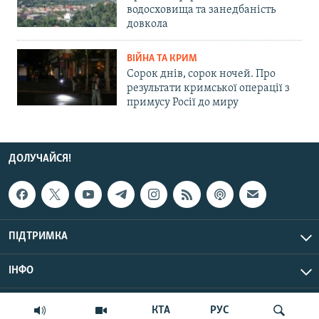
водосховища та занедбаність
довкола
ВІЙНА ТА КРИМ
Сорок днів, сорок ночей. Про
результати кримської операції з
примусу Росії до миру
ДОЛУЧАЙСЯ!
ПІДТРИМКА
ІНФО
© Крим.Реалії, 2026 | Усі права застережено.
КТА
РУС