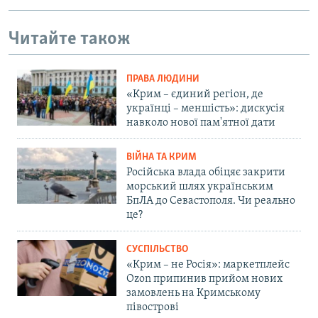
Читайте також
ПРАВА ЛЮДИНИ
«Крим – єдиний регіон, де
українці – меншість»: дискусія
навколо нової пам'ятної дати
ВІЙНА ТА КРИМ
Російська влада обіцяє закрити
морський шлях українським
БпЛА до Севастополя. Чи реально
це?
СУСПІЛЬСТВО
«Крим – не Росія»: маркетплейс
Ozon припинив прийом нових
замовлень на Кримському
півострові