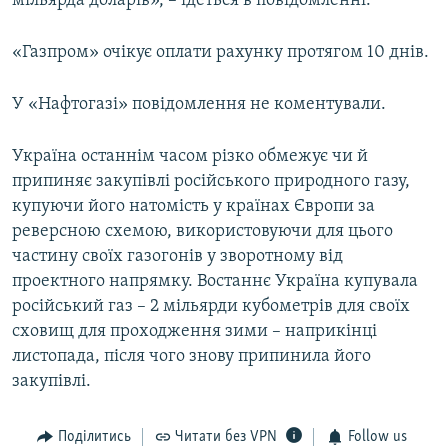
мільярда доларів», – ідеться в повідомленні.
«Газпром» очікує оплати рахунку протягом 10 днів.
У «Нафтогазі» повідомлення не коментували.
Україна останнім часом різко обмежує чи й
припиняє закупівлі російського природного газу,
купуючи його натомість у країнах Європи за
реверсною схемою, використовуючи для цього
частину своїх газогонів у зворотному від
проектного напрямку. Востаннє Україна купувала
російський газ – 2 мільярди кубометрів для своїх
сховищ для проходження зими – наприкінці
листопада, після чого знову припинила його
закупівлі.
Поділитись
Читати без VPN
Follow us