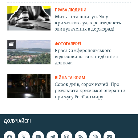
ПРАВА ЛЮДИНИ
Мить – і ти шпигун. Як у
кримських судах розглядають
звинувачення в держзраді
ФОТОГАЛЕРЕЇ
Краса Сімферопольського
водосховища та занедбаність
довкола
ВІЙНА ТА КРИМ
Сорок днів, сорок ночей. Про
результати кримської операції з
примусу Росії до миру
ДОЛУЧАЙСЯ!