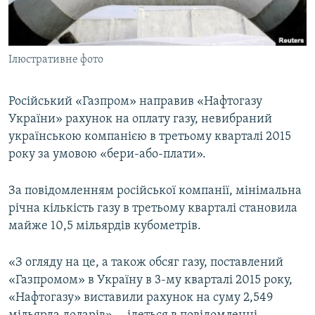
ВІДЕОУРОКИ «ELIFBE»
Русский
СВІДЧЕННЯ ОКУПАЦІЇ
Qırımtatar
Ілюстративне фото
УКРАЇНСЬКА ПРОБЛЕМА КРИМУ
ДОЛУЧАЙСЯ!
ІНФОГРАФІКА
Російський «Газпром» направив «Нафтогазу
України» рахунок на оплату газу, невибраний
українською компанією в третьому кварталі 2015
Усі сайти RFE/RL
року за умовою «бери-або-плати».
За повідомленням російської компанії, мінімальна
річна кількість газу в третьому кварталі становила
майже 10,5 мільярдів кубометрів.
«З огляду на це, а також обсяг газу, поставлений
«Газпромом» в Україну в 3-му кварталі 2015 року,
«Нафтогазу» виставили рахунок на суму 2,549