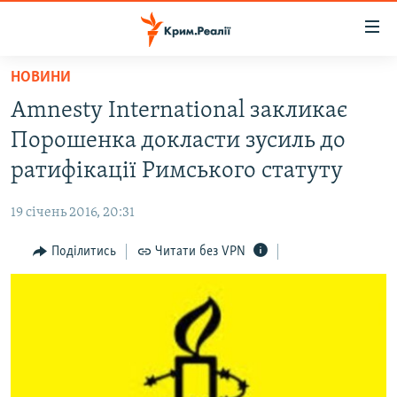
Доступність
посилання
Перейти
НОВИНИ
до
НОВИНИ
Amnesty International закликає
основного
ВОДА.КРИМ
матеріалу
Порошенка докласти зусиль до
ВІДЕО ТА ФОТО
Перейти
ратифікації Римського статуту
до
ПОЛІТИКА
основної
19 січень 2016, 20:31
БЛОГИ
навігації
Перейти
Поділитись
Читати без VPN
ПОГЛЯД
до
ІНТЕРВ'Ю
пошуку
ВСЕ ЗА ДЕНЬ
СПЕЦПРОЕКТИ
ЯК ОБІЙТИ БЛОКУВАННЯ
ДЕПОРТАЦІЯ