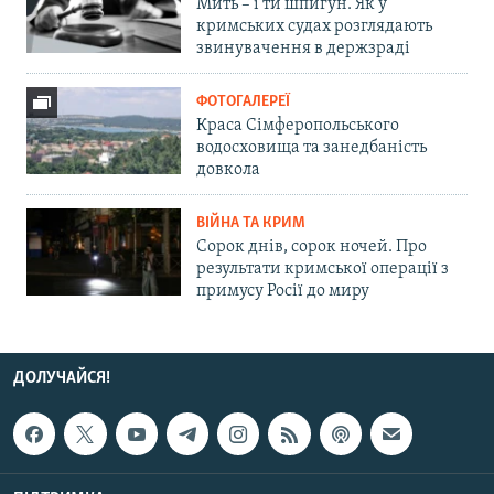
Мить – і ти шпигун. Як у
кримських судах розглядають
звинувачення в держзраді
ФОТОГАЛЕРЕЇ
Краса Сімферопольського
водосховища та занедбаність
довкола
ВІЙНА ТА КРИМ
Сорок днів, сорок ночей. Про
результати кримської операції з
примусу Росії до миру
ДОЛУЧАЙСЯ!