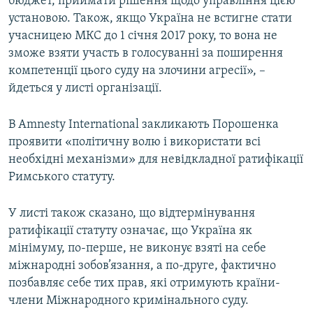
бюджет, приймати рішення щодо управління цією
установою. Також, якщо Україна не встигне стати
учасницею МКС до 1 січня 2017 року, то вона не
зможе взяти участь в голосуванні за поширення
компетенції цього суду на злочини агресії», –
йдеться у листі організації.
В Amnesty International закликають Порошенка
проявити «політичну волю і використати всі
необхідні механізми» для невідкладної ратифікації
Римського статуту.
У листі також сказано, що відтермінування
ратифікації статуту означає, що Україна як
мінімуму, по-перше, не виконує взяті на себе
міжнародні зобов’язання, а по-друге, фактично
позбавляє себе тих прав, які отримують країни-
члени Міжнародного кримінального суду.