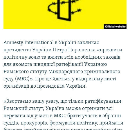
ВІДЕОУРОКИ «ELIFBE»
Русский
СВІДЧЕННЯ ОКУПАЦІЇ
Qırımtatar
УКРАЇНСЬКА ПРОБЛЕМА КРИМУ
ДОЛУЧАЙСЯ!
ІНФОГРАФІКА
Amnesty International в Україні закликає
президента України Петра Порошенка «проявити
політичну волю та вжити всіх необхідних заходів
Усі сайти RFE/RL
для якомога швидшої ратифікації Україною
Римського статуту Міжнародного кримінального
суду (МКС)». Про це йдеться у відкритому листі
організації до президента України.
«Звертаємо вашу увагу, що тільки ратифікувавши
Римський статут, Україна зможе отримати всі
переваги від участі в МКС: брати участь в обранні
суддів, прокурорів, формувати політику, приймати