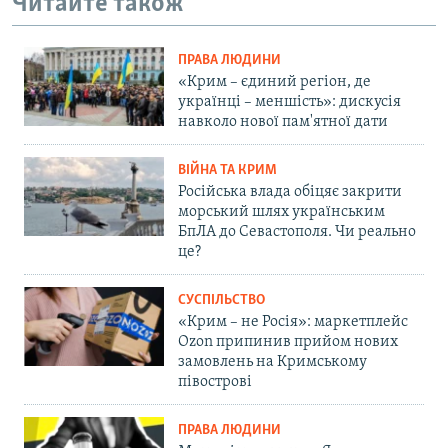
Читайте також
ПРАВА ЛЮДИНИ
«Крим – єдиний регіон, де
українці – меншість»: дискусія
навколо нової пам'ятної дати
ВІЙНА ТА КРИМ
Російська влада обіцяє закрити
морський шлях українським
БпЛА до Севастополя. Чи реально
це?
СУСПІЛЬСТВО
«Крим – не Росія»: маркетплейс
Ozon припинив прийом нових
замовлень на Кримському
півострові
ПРАВА ЛЮДИНИ