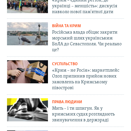
«Крим – єдиний регіон, де
українці – меншість»: дискусія
навколо нової пам'ятної дати
ВІЙНА ТА КРИМ
Російська влада обіцяє закрити
морський шлях українським
БпЛА до Севастополя. Чи реально
це?
СУСПІЛЬСТВО
«Крим – не Росія»: маркетплейс
Ozon припинив прийом нових
замовлень на Кримському
півострові
ПРАВА ЛЮДИНИ
Мить – і ти шпигун. Як у
кримських судах розглядають
звинувачення в держзраді