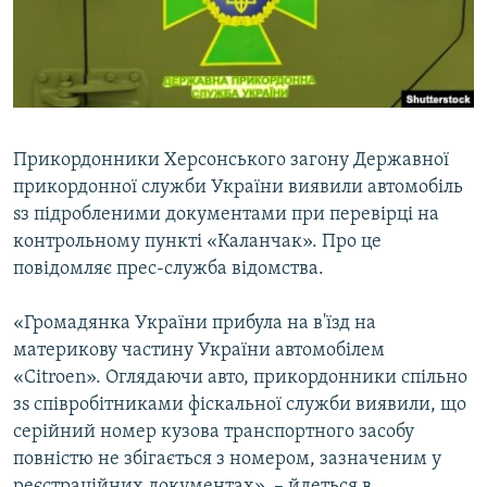
ВІДЕОУРОКИ «ELIFBE»
Русский
СВІДЧЕННЯ ОКУПАЦІЇ
Qırımtatar
УКРАЇНСЬКА ПРОБЛЕМА КРИМУ
ДОЛУЧАЙСЯ!
ІНФОГРАФІКА
Прикордонники Херсонського загону Державної
прикордонної служби України виявили автомобіль
sз підробленими документами при перевірці на
Усі сайти RFE/RL
контрольному пункті «Каланчак». Про це
повідомляє прес-служба відомства.
«Громадянка України прибула на в'їзд на
материкову частину України автомобілем
«Citroеn». Оглядаючи авто, прикордонники спільно
зs співробітниками фіскальної служби виявили, що
серійний номер кузова транспортного засобу
повністю не збігається з номером, зазначеним у
реєстраційних документах», – йдеться в