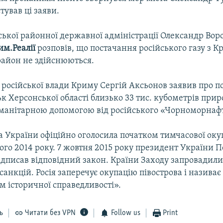
тував ці заяви.
ської районної державної адміністрації Олександр Вор
им.Реалії
розповів, що постачання російського газу з К
район не здійснюються.
а російської влади Криму Сергій Аксьонов заявив про п
ьк Херсонської області близько 33 тис. кубометрів приро
уманітарною допомогою від російського «Чорноморнафт
а України офіційно оголосила початком тимчасової оку
ого 2014 року. 7 жовтня 2015 року президент України 
дписав відповідний закон. Країни Заходу запровадили
анкцій. Росія заперечує окупацію півострова і називає
 історичної справедливості».
ь
Читати без VPN
Follow us
Print