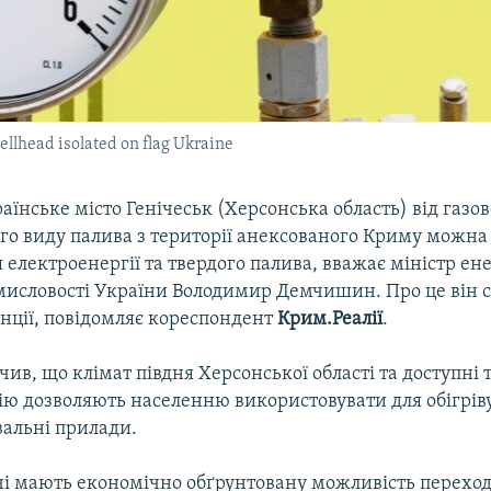
ellhead isolated on flag Ukraine
аїнське місто Генічеськ (Херсонська область) від газов
ого виду палива з території анексованого Криму можна
електроенергії та твердого палива, вважає міністр ен
омисловості України Володимир Демчишин. Про це він с
нції, повідомляє кореспондент
Крим.Реалії
.
чив, що клімат півдня Херсонської області та доступні
ію дозволяють населенню використовувати для обігрів
вальні прилади.
чі мають економічно обґрунтовану можливість переход