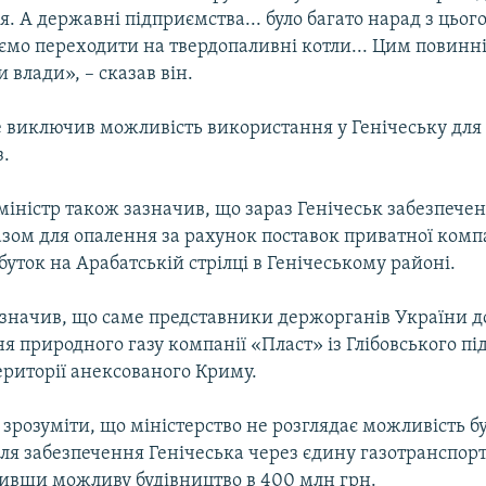
. А державні підприємства... було багато нарад з цьог
ємо переходити на твердопаливні котли... Цим повинн
и влади», – сказав він.
виключив можливість використання у Генічеську для
з.
міністр також зазначив, що зараз Генічеськ забезпече
зом для опалення за рахунок поставок приватної компа
буток на Арабатській стрілці в Генічеському районі.
начив, що саме представники держорганів України 
я природного газу компанії «Пласт» із Глібовського п
ериторії анексованого Криму.
 зрозуміти, що міністерство не розглядає можливість б
для забезпечення Генічеська через єдину газотранспор
нивши можливу будівництво в 400 млн грн.