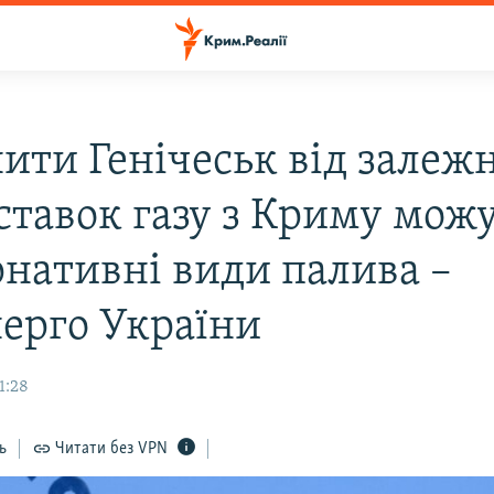
ити Генічеськ від залеж
оставок газу з Криму мож
рнативні види палива –
ерго України
1:28
ь
Читати без VPN