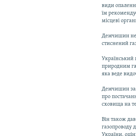
види опалення
їм рекоменду
місцеві орган
Демчишин не 
стиснений га
Український 
природним га
яка веде видо
Демчишин заз
про постачанн
сховища на т
Він також дав
газопроводу 
України, оці