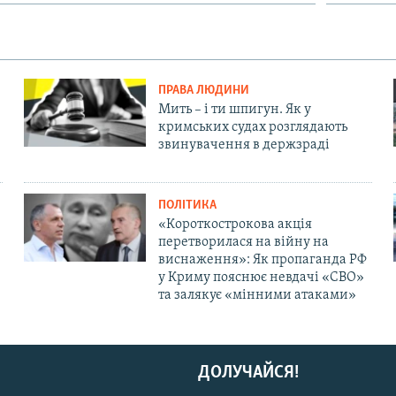
ПРАВА ЛЮДИНИ
Мить – і ти шпигун. Як у
кримських судах розглядають
звинувачення в держзраді
ПОЛІТИКА
«Короткострокова акція
перетворилася на війну на
виснаження»: Як пропаганда РФ
у Криму пояснює невдачі «СВО»
та залякує «мінними атаками»
ДОЛУЧАЙСЯ!