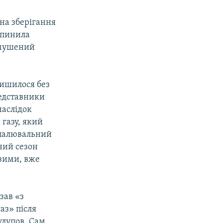
на зберігання
рипинила
 змушений
лишилося без
редставники
наслідок
 газу, який
еопалювальний
ний сезон
 зими, вже
зав «з
аз» після
улупов. Сам