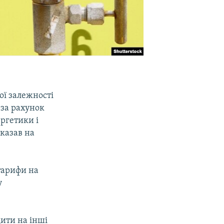
ої залежності
 за рахунок
ергетики і
казав на
 тарифи на
у
ити на інші