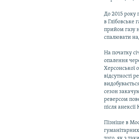
До 2015 року 
в Глібовське 
прийом газу н
спалювати на
На початку сі
опалення чере
Херсонської о
відсутності р
видобувається
сезон закачую
реверсом пове
після анексії
Пізніше в Мос
гуманітарних 
того, як з та