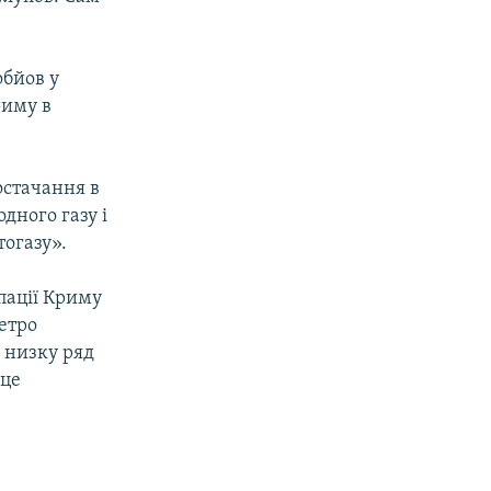
обйов у
риму в
остачання в
дного газу і
огазу».
пації Криму
Петро
 низку ряд
 це