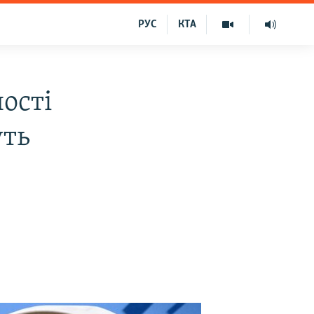
РУС
КТА
ності
уть