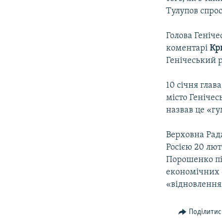
Тулупов спрос
Голова Геніче
коментарі
Кр
Генічеський 
10 січня глав
місто Генічес
назвав це «г
Верховна Рад
Росією 20 лют
Порошенко пі
економічних с
«відновленням
Поділитис