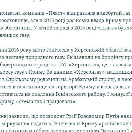
приватна компанія «Пласт» відправляла видобутий газ 
газосховище, але в 2015 році російська влада Криму п
а зберігання. У літній період в 2015 році «Пласт» був
длишок газу.
чня 2016 року місто Генічеськ у Херсонській області за
з нестачу природного газу. Як заявили на брифінгу п
блдержадміністрації та ПАТ «Херсонгаз», це сталося в
еверсу газу з Криму. За даними «Херсонгаз», надлишки
 в Стрілковому родовищі на Арабатській стрілці, в н
ться в газосховище на території Криму, а в опалюваль
ртаються на опалення Генічеського району. І минулої
 Криму, «схема так і працювала».
кві заявили, що президент Росії Володимир Путін нака
міркувань» подати в Генічеськ із Криму «російський г
ким проханням нібито звернувся мер міста Олександр Т