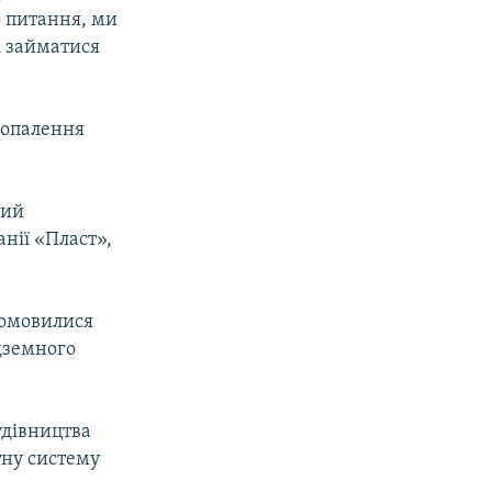
о питання, ми
і займатися
 опалення
ний
нії «Пласт»,
домовилися
ідземного
удівництва
тну систему