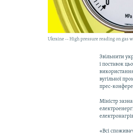
Ukraine -- High pressure reading on gas w
Звільнити укр
і поставок ць
використання 
вугільної пр
прес-конфере
Міністр зазна
електроенерг
електронагрі
«Всі спожива