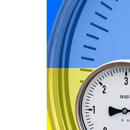
ВІДЕОУРОКИ «ELIFBE»
СВІДЧЕННЯ ОКУПАЦІЇ
УКРАЇНСЬКА ПРОБЛЕМА КРИМУ
ІНФОГРАФІКА