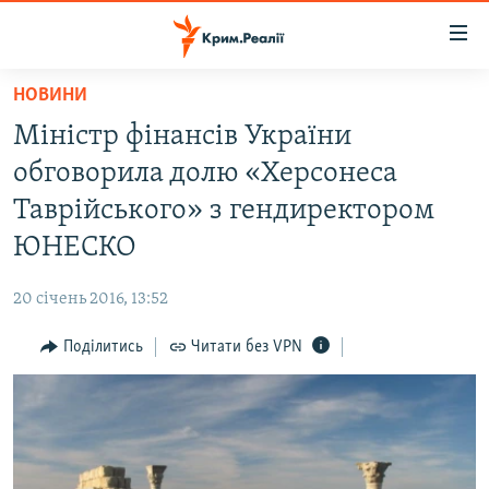
Доступність
посилання
Перейти
НОВИНИ
до
НОВИНИ
Міністр фінансів України
основного
ВОДА.КРИМ
матеріалу
обговорила долю «Херсонеса
ВІДЕО ТА ФОТО
Перейти
Таврійського» з гендиректором
до
ПОЛІТИКА
ЮНЕСКО
основної
БЛОГИ
навігації
20 січень 2016, 13:52
Перейти
ПОГЛЯД
до
Поділитись
Читати без VPN
ІНТЕРВ'Ю
пошуку
ВСЕ ЗА ДЕНЬ
СПЕЦПРОЕКТИ
ЯК ОБІЙТИ БЛОКУВАННЯ
ДЕПОРТАЦІЯ