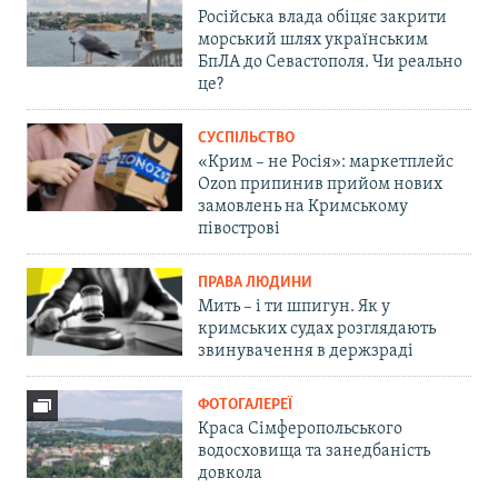
Російська влада обіцяє закрити
морський шлях українським
БпЛА до Севастополя. Чи реально
це?
СУСПІЛЬСТВО
«Крим – не Росія»: маркетплейс
Ozon припинив прийом нових
замовлень на Кримському
півострові
ПРАВА ЛЮДИНИ
Мить – і ти шпигун. Як у
кримських судах розглядають
звинувачення в держзраді
ФОТОГАЛЕРЕЇ
Краса Сімферопольського
водосховища та занедбаність
довкола