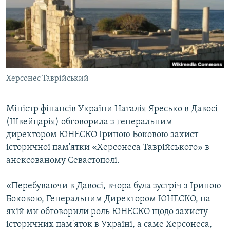
ВІДЕОУРОКИ «ELIFBE»
Русский
СВІДЧЕННЯ ОКУПАЦІЇ
Qırımtatar
УКРАЇНСЬКА ПРОБЛЕМА КРИМУ
ДОЛУЧАЙСЯ!
ІНФОГРАФІКА
Херсонес Таврійський
Міністр фінансів України Наталія Яресько в Давосі
Усі сайти RFE/RL
(Швейцарія) обговорила з генеральним
директором ЮНЕСКО Іриною Боковою захист
історичної пам'ятки «Херсонеса Таврійського» в
анексованому Севастополі.
«Перебуваючи в Давосі, вчора була зустріч з Іриною
Боковою, Генеральним Директором ЮНЕСКО, на
якій ми обговорили роль ЮНЕСКО щодо захисту
історичних пам'яток в Україні, а саме Херсонеса,