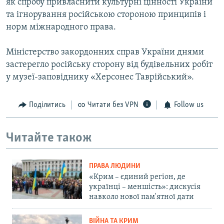
як спробу привласнити культурні цінності України
та ігнорування російською стороною принципів і
норм міжнародного права.
Міністерство закордонних справ України днями
застерегло російську сторону від будівельних робіт
у музеї-заповіднику «Херсонес Таврійський».
Поділитись
Читати без VPN
Follow us
Читайте також
ПРАВА ЛЮДИНИ
«Крим – єдиний регіон, де
українці – меншість»: дискусія
навколо нової пам'ятної дати
ВІЙНА ТА КРИМ