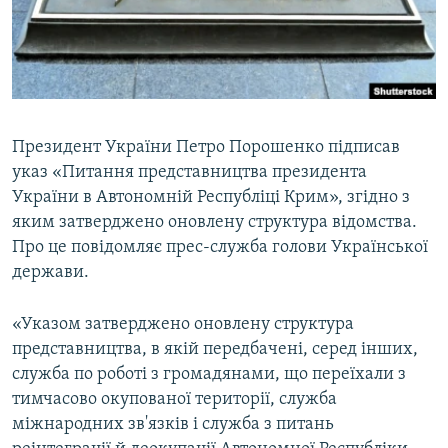
ВІДЕОУРОКИ «ELIFBE»
Русский
СВІДЧЕННЯ ОКУПАЦІЇ
Qırımtatar
УКРАЇНСЬКА ПРОБЛЕМА КРИМУ
ДОЛУЧАЙСЯ!
ІНФОГРАФІКА
Президент України Петро Порошенко підписав
указ «Питання представництва президента
України в Автономній Республіці Крим», згідно з
Усі сайти RFE/RL
яким затверджено оновлену структура відомства.
Про це повідомляє прес-служба голови Української
держави.
«Указом затверджено оновлену структура
представництва, в якій передбачені, серед інших,
служба по роботі з громадянами, що переїхали з
тимчасово окупованої території, служба
міжнародних зв'язків і служба з питань