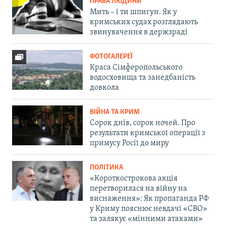
ПРАВА ЛЮДИНИ
Мить – і ти шпигун. Як у
кримських судах розглядають
звинувачення в держзраді
ФОТОГАЛЕРЕЇ
Краса Сімферопольського
водосховища та занедбаність
довкола
ВІЙНА ТА КРИМ
Сорок днів, сорок ночей. Про
результати кримської операції з
примусу Росії до миру
ПОЛІТИКА
«Короткострокова акція
перетворилася на війну на
виснаження»: Як пропаганда РФ
у Криму пояснює невдачі «СВО»
та залякує «мінними атаками»