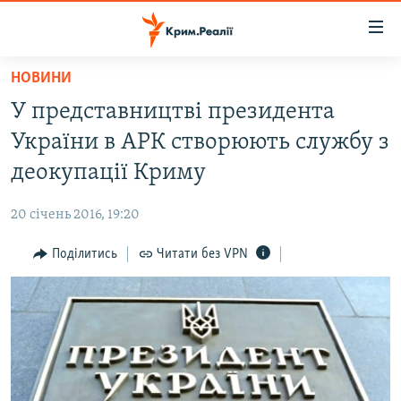
Доступність
посилання
Перейти
НОВИНИ
до
НОВИНИ
У представництві президента
основного
ВОДА.КРИМ
матеріалу
України в АРК створюють службу з
ВІДЕО ТА ФОТО
Перейти
деокупації Криму
до
ПОЛІТИКА
основної
20 січень 2016, 19:20
БЛОГИ
навігації
Перейти
Поділитись
Читати без VPN
ПОГЛЯД
до
ІНТЕРВ'Ю
пошуку
ВСЕ ЗА ДЕНЬ
СПЕЦПРОЕКТИ
ЯК ОБІЙТИ БЛОКУВАННЯ
ДЕПОРТАЦІЯ