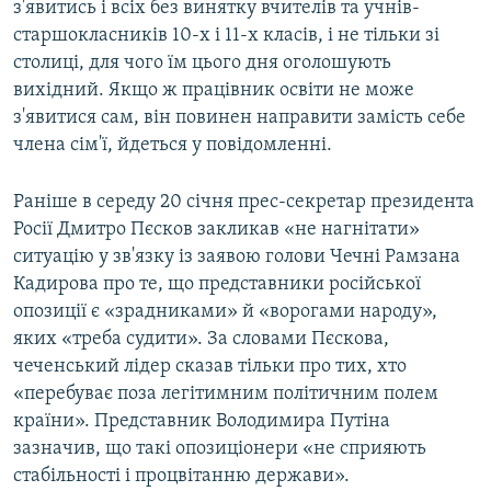
з'явитись і всіх без винятку вчителів та учнів-
старшокласників 10-х і 11-х класів, і не тільки зі
столиці, для чого їм цього дня оголошують
вихідний. Якщо ж працівник освіти не може
з'явитися сам, він повинен направити замість себе
члена сім'ї, йдеться у повідомленні.
Раніше в середу 20 січня прес-секретар президента
Росії Дмитро Пєсков закликав «не нагнітати»
ситуацію у зв'язку із заявою голови Чечні Рамзана
Кадирова про те, що представники російської
опозиції є «зрадниками» й «ворогами народу»,
яких «треба судити». За словами Пєскова,
чеченський лідер сказав тільки про тих, хто
«перебуває поза легітимним політичним полем
країни». Представник Володимира Путіна
зазначив, що такі опозиціонери «не сприяють
стабільності і процвітанню держави».