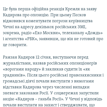
Це була перша офіційна реакція Кремля на заяву
Кадирова про опозицію. При цьому Пєсков
відмовився коментувати погрози керівництва
Чечні на адресу декількох російських ЗМІ,
зокрема, радіо «Ехо Москви», телеканалу «Дождь»
і агентства «РБК», заявивши, що він не готовий про
це говорити.
Рамзан Кадиров 12 січня, виступаючи перед
журналістами, назвав російських опозиціонерів
«ворогами народу» й закликав судити їх «як
зрадників». Після цього російські правозахисники і
громадські діячі почали виступати з вимогами
відставки Кадирова через численні випадки
зневаги законами Росії. У соцмережах запустили
акцію «Кадиров – ганьба Росії». У Чечні у відповідь
почали виступати на захист і стверджувати, що