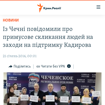
Доступність
посилання
Перейти
НОВИНИ
до
НОВИНИ
Із Чечні повідомили про
основного
ВОДА.КРИМ
матеріалу
примусове скликання людей на
ВІДЕО ТА ФОТО
Перейти
заходи на підтримку Кадирова
до
ПОЛІТИКА
основної
21 січень 2016, 00:01
БЛОГИ
навігації
Перейти
Поділитись
Читати без VPN
ПОГЛЯД
до
ІНТЕРВ'Ю
пошуку
ВСЕ ЗА ДЕНЬ
СПЕЦПРОЕКТИ
ЯК ОБІЙТИ БЛОКУВАННЯ
ДЕПОРТАЦІЯ