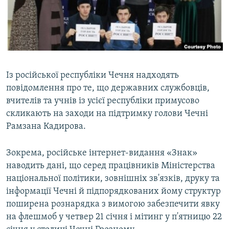
ВІДЕОУРОКИ «ELIFBE»
Русский
СВІДЧЕННЯ ОКУПАЦІЇ
Qırımtatar
УКРАЇНСЬКА ПРОБЛЕМА КРИМУ
ДОЛУЧАЙСЯ!
ІНФОГРАФІКА
Із російської республіки Чечня надходять
повідомлення про те, що державних службовців,
вчителів та учнів із усієї республіки примусово
Усі сайти RFE/RL
скликають на заходи на підтримку голови Чечні
Рамзана Кадирова.
Зокрема, російське інтернет-видання «Знак»
наводить дані, що серед працівників Міністерства
національної політики, зовнішніх зв'язків, друку та
інформації Чечні й підпорядкованих йому структур
поширена рознарядка з вимогою забезпечити явку
на флешмоб у четвер 21 січня і мітинг у п'ятницю 22