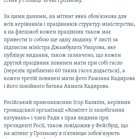
січня у столиці Чечні Грозному.
За цими даними, на мітинг явка обов'язкова для
всіх керівників і працівників структур міністерства,
а на флешмоб кожен працівник також має
привести із собою ще одну людину. У листі за
підписом міністра Джамбулата Умарова, яке
публікує видання, також зазначено, що кожен
другий працівник повинен мати при собі гасло
(перелік приблизно 60 таких гасел додається), а
кожен третій повинен мати фото Рамзана Кадирова
і його покійного батька Ахмата Кадирова.
Російський правозахисник Ігор Каляпін, керівник
громадської організації «Комітет із запобігання
катувань» і член Ради з прав людини при
президенті Росії, також повідомив у Фейсбуці, що
на мітинг у Грозному в п'ятницю зобов'язують