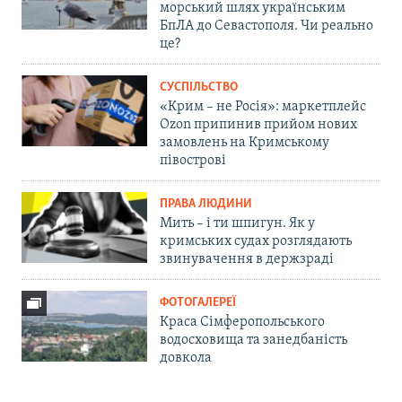
морський шлях українським
БпЛА до Севастополя. Чи реально
це?
СУСПІЛЬСТВО
«Крим – не Росія»: маркетплейс
Ozon припинив прийом нових
замовлень на Кримському
півострові
ПРАВА ЛЮДИНИ
Мить – і ти шпигун. Як у
кримських судах розглядають
звинувачення в держзраді
ФОТОГАЛЕРЕЇ
Краса Сімферопольського
водосховища та занедбаність
довкола