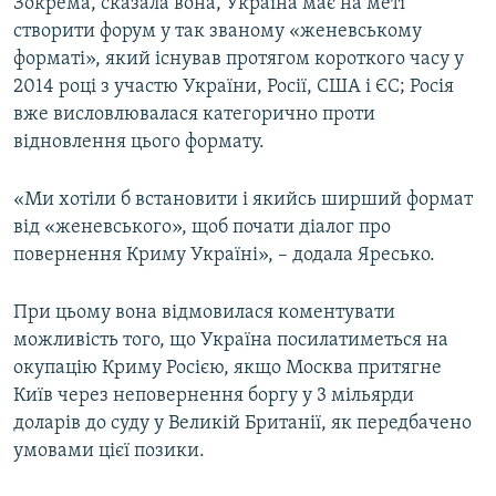
Зокрема, сказала вона, Україна має на меті
створити форум у так званому «женевському
форматі», який існував протягом короткого часу у
2014 році з участю України, Росії, США і ЄС; Росія
вже висловлювалася категорично проти
відновлення цього формату.
«Ми хотіли б встановити і якийсь ширший формат
від «женевського», щоб почати діалог про
повернення Криму Україні», – додала Яресько.
При цьому вона відмовилася коментувати
можливість того, що Україна посилатиметься на
окупацію Криму Росією, якщо Москва притягне
Київ через неповернення боргу у 3 мільярди
доларів до суду у Великій Британії, як передбачено
умовами цієї позики.