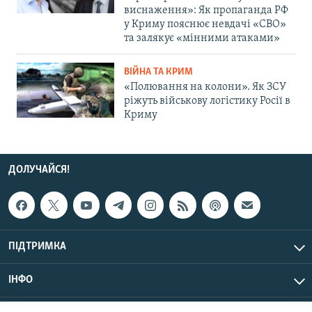
виснаження»: Як пропаганда РФ
у Криму пояснює невдачі «СВО»
та залякує «мінними атаками»
ВІЙНА ТА КРИМ
«Полювання на колони». Як ЗСУ
ріжуть військову логістику Росії в
Криму
ДОЛУЧАЙСЯ!
ПІДТРИМКА
ІНФО