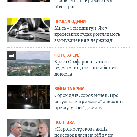
замовлень на Кримському
півострові
ПРАВА ЛЮДИНИ
Мить – і ти шпигун. Як у
кримських судах розглядають
звинувачення в держзраді
ФОТОГАЛЕРЕЇ
Краса Сімферопольського
водосховища та занедбаність
довкола
ВІЙНА ТА КРИМ
Сорок днів, сорок ночей. Про
результати кримської операції з
примусу Росії до миру
ПОЛІТИКА
«Короткострокова акція
перетворилася на війну на