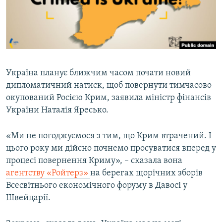
ВІДЕОУРОКИ «ELIFBE»
Русский
СВІДЧЕННЯ ОКУПАЦІЇ
Qırımtatar
УКРАЇНСЬКА ПРОБЛЕМА КРИМУ
ДОЛУЧАЙСЯ!
ІНФОГРАФІКА
Україна планує ближчим часом почати новий
дипломатичний натиск, щоб повернути тимчасово
окупований Росією Крим, заявила міністр фінансів
Усі сайти RFE/RL
України Наталія Яресько.
«Ми не погоджуємося з тим, що Крим втрачений. І
цього року ми дійсно почнемо просуватися вперед у
процесі повернення Криму», – сказала вона
агентству «Ройтерз»
на берегах щорічних зборів
Всесвітнього економічного форуму в Давосі у
Швейцарії.