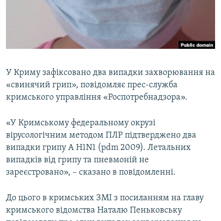
ВІДЕОУРОКИ «ELIFBE»
Русский
СВІДЧЕННЯ ОКУПАЦІЇ
Qırımtatar
УКРАЇНСЬКА ПРОБЛЕМА КРИМУ
ДОЛУЧАЙСЯ!
ІНФОГРАФІКА
У Криму зафіксовано два випадки захворювання на
«свинячий грип», повідомляє прес-служба
кримського управління «Роспотребнадзора».
Усі сайти RFE/RL
«У Кримському федеральному окрузі
вірусологічним методом ПЛР підтверджено два
випадки грипу А Н1N1 (pdm 2009). Летальних
випадків від грипу та пневмоній не
зареєстровано», – сказано в повідомленні.
До цього в кримських ЗМІ з посиланням на главу
кримського відомства Наталю Пеньковську