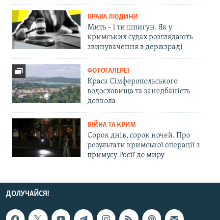
ПРАВА ЛЮДИНИ
Мить – і ти шпигун. Як у
кримських судах розглядають
звинувачення в держзраді
ФОТОГАЛЕРЕЇ
Краса Сімферопольського
водосховища та занедбаність
довкола
ВІЙНА ТА КРИМ
Сорок днів, сорок ночей. Про
результати кримської операції з
примусу Росії до миру
ДОЛУЧАЙСЯ!