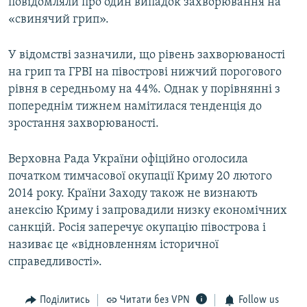
повідомляли про один випадок захворювання на
«свинячий грип».
У відомстві зазначили, що рівень захворюваності
на грип та ГРВІ на півострові нижчий порогового
рівня в середньому на 44%. Однак у порівнянні з
попереднім тижнем намітилася тенденція до
зростання захворюваності.
Верховна Рада України офіційно оголосила
початком тимчасової окупації Криму 20 лютого
2014 року. Країни Заходу також не визнають
анексію Криму і запровадили низку економічних
санкцій. Росія заперечує окупацію півострова і
називає це «відновленням історичної
справедливості».
Поділитись
Читати без VPN
Follow us