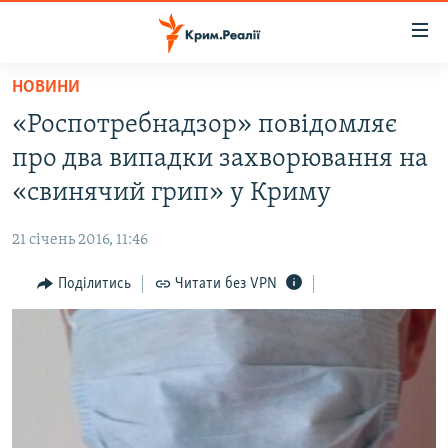
Доступність
посилання
Перейти
НОВИНИ
до
НОВИНИ
«Роспотребнадзор» повідомляє
основного
ВОДА.КРИМ
матеріалу
про два випадки захворювання на
ВІДЕО ТА ФОТО
Перейти
«свинячий грип» у Криму
до
ПОЛІТИКА
основної
21 січень 2016, 11:46
БЛОГИ
навігації
Перейти
Поділитись
Читати без VPN
ПОГЛЯД
до
ІНТЕРВ'Ю
пошуку
ВСЕ ЗА ДЕНЬ
СПЕЦПРОЕКТИ
ЯК ОБІЙТИ БЛОКУВАННЯ
ДЕПОРТАЦІЯ