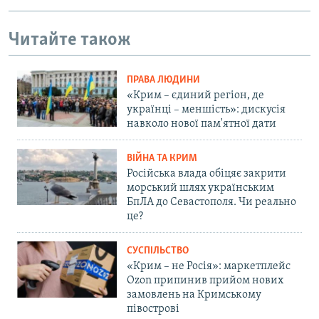
Читайте також
ПРАВА ЛЮДИНИ
«Крим – єдиний регіон, де
українці – меншість»: дискусія
навколо нової пам'ятної дати
ВІЙНА ТА КРИМ
Російська влада обіцяє закрити
морський шлях українським
БпЛА до Севастополя. Чи реально
це?
СУСПІЛЬСТВО
«Крим – не Росія»: маркетплейс
Ozon припинив прийом нових
замовлень на Кримському
півострові