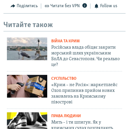
Поділитись
Читати без VPN
Follow us
Читайте також
ВІЙНА ТА КРИМ
Російська влада обіцяє закрити
морський шлях українським
БпЛА до Севастополя. Чи реально
це?
СУСПІЛЬСТВО
«Крим – не Росія»: маркетплейс
Ozon припинив прийом нових
замовлень на Кримському
півострові
ПРАВА ЛЮДИНИ
Мить – і ти шпигун. Як у
кримських судах розглядають