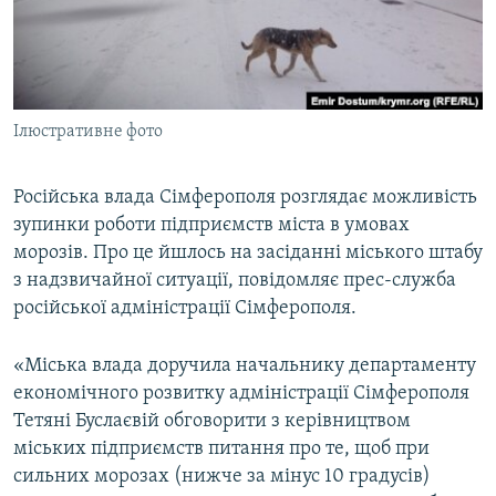
ВІДЕОУРОКИ «ELIFBE»
Русский
СВІДЧЕННЯ ОКУПАЦІЇ
Qırımtatar
УКРАЇНСЬКА ПРОБЛЕМА КРИМУ
Ілюстративне фото
ДОЛУЧАЙСЯ!
ІНФОГРАФІКА
Російська влада Сімферополя розглядає можливість
зупинки роботи підприємств міста в умовах
Усі сайти RFE/RL
морозів. Про це йшлось на засіданні міського штабу
з надзвичайної ситуації, повідомляє прес-служба
російської адміністрації Сімферополя.
«Міська влада доручила начальнику департаменту
економічного розвитку адміністрації Сімферополя
Тетяні Буслаєвій обговорити з керівництвом
міських підприємств питання про те, щоб при
сильних морозах (нижче за мінус 10 градусів)