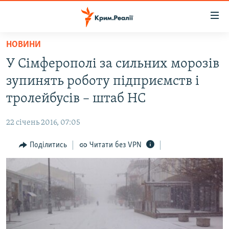
Доступність
посилання
Перейти
НОВИНИ
до
НОВИНИ
У Сімферополі за сильних морозів
основного
ВОДА.КРИМ
матеріалу
зупинять роботу підприємств і
ВІДЕО ТА ФОТО
Перейти
тролейбусів – штаб НС
до
ПОЛІТИКА
основної
22 січень 2016, 07:05
БЛОГИ
навігації
Перейти
Поділитись
Читати без VPN
ПОГЛЯД
до
ІНТЕРВ'Ю
пошуку
ВСЕ ЗА ДЕНЬ
СПЕЦПРОЕКТИ
ЯК ОБІЙТИ БЛОКУВАННЯ
ДЕПОРТАЦІЯ