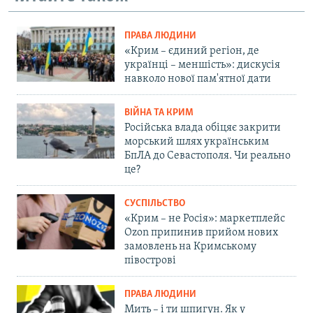
ПРАВА ЛЮДИНИ
«Крим – єдиний регіон, де
українці – меншість»: дискусія
навколо нової пам'ятної дати
ВІЙНА ТА КРИМ
Російська влада обіцяє закрити
морський шлях українським
БпЛА до Севастополя. Чи реально
це?
СУСПІЛЬСТВО
«Крим – не Росія»: маркетплейс
Ozon припинив прийом нових
замовлень на Кримському
півострові
ПРАВА ЛЮДИНИ
Мить – і ти шпигун. Як у