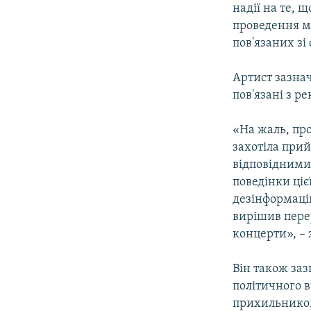
надії на те, 
проведення мо
пов'язаних зі
Артист зазна
пов'язані з р
«На жаль, про
захотіла при
відповідними
поведінки ці
дезінформацію
вирішив перер
концерти», – 
Він також заз
політичного 
прихильником