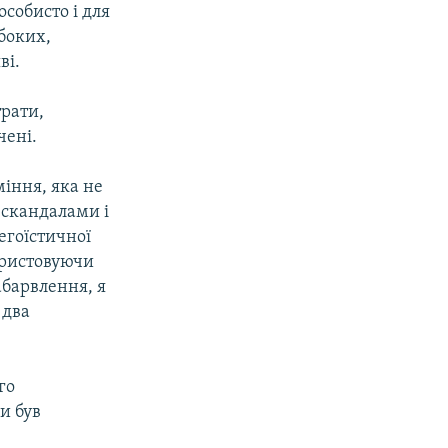
особисто і для
боких,
ві.
трати,
чені.
іння, яка не
 скандалами і
егоїстичної
ористовуючи
абарвлення, я
 два
го
и був