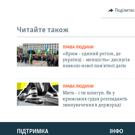
Поділитис
Читайте також
ПРАВА ЛЮДИНИ
«Крим – єдиний регіон, де
українці – меншість»: дискусія
навколо нової пам'ятної дати
ПРАВА ЛЮДИНИ
Мить – і ти шпигун. Як у
кримських судах розглядають
звинувачення в держзраді
Русский
ПІДТРИМКА
ІНФО
Qırımtatar