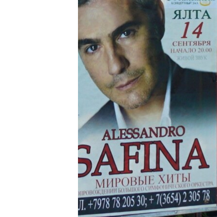
ВІДЕОУРОКИ «ELIFBE»
СВІДЧЕННЯ ОКУПАЦІЇ
УКРАЇНСЬКА ПРОБЛЕМА КРИМУ
ІНФОГРАФІКА