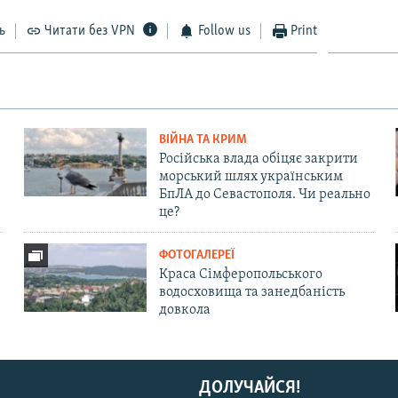
ь
Читати без VPN
Follow us
Print
ВІЙНА ТА КРИМ
Російська влада обіцяє закрити
морський шлях українським
БпЛА до Севастополя. Чи реально
це?
ФОТОГАЛЕРЕЇ
Краса Сімферопольського
водосховища та занедбаність
довкола
ДОЛУЧАЙСЯ!