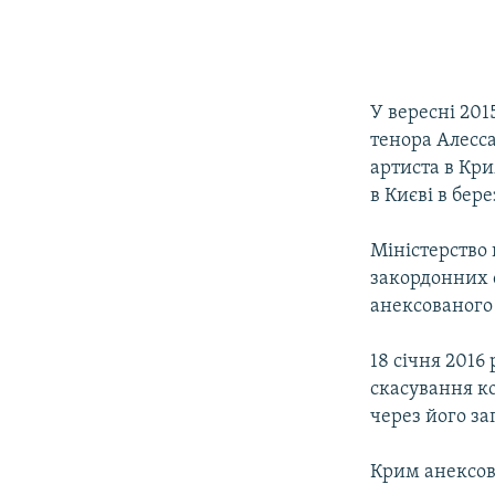
У вересні 201
тенора Алесс
артиста в Кри
в Києві в бер
Міністерство 
закордонних 
анексованого 
18 січня 2016
скасування ко
через його за
Крим анексова