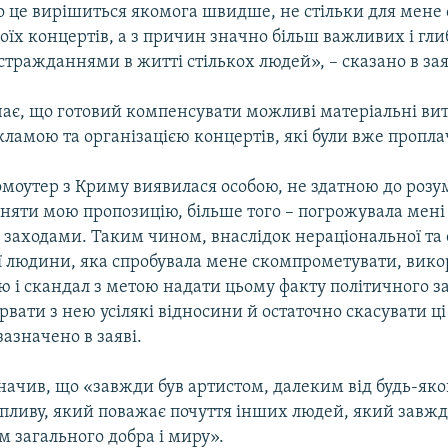
що це вирішиться якомога швидше, не стільки для мене 
їх концертів, а з причин значно більш важливих і гли
 стражданнями в житті стількох людей», – сказано в зая
чає, що готовий компенсувати можливі матеріальні ви
екламою та організацією концертів, які були вже пропла
моутер з Криму виявилася особою, не здатною до розум
йняти мою пропозицію, більше того – погрожувала мені
 заходами. Таким чином, внаслідок нераціональної та 
єї людини, яка спробувала мене скомпрометувати, вик
 і скандал з метою надати цьому факту політичного з
вати з нею усілякі відносини й остаточно скасувати ці
зазначено в заяві.
начив, що «завжди був артистом, далеким від будь-яко
впливу, який поважає почуття інших людей, який завжд
 загального добра і миру».