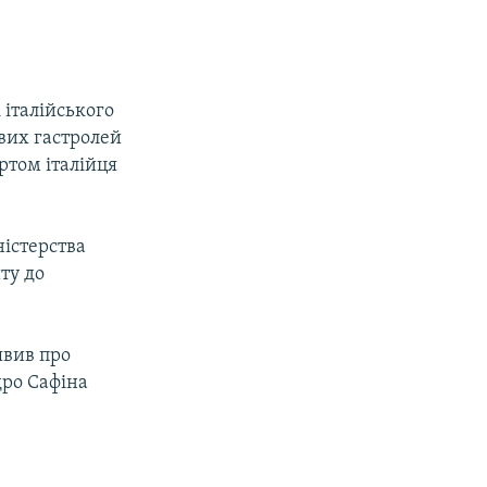
 італійського
вих гастролей
ртом італійця
ністерства
ту до
.
явив про
дро Сафіна