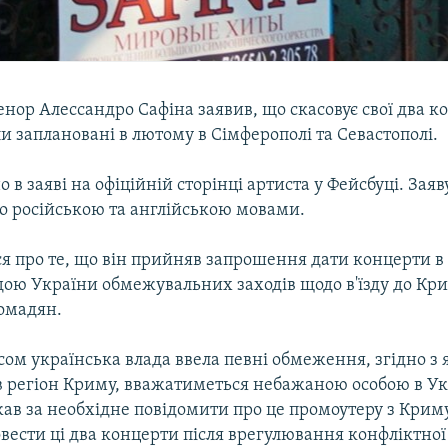
енор Алессандро Сафіна заявив, що скасовує свої два к
ли заплановані в лютому в Сімферополі та Севастополі.
о в заяві на офіційній сторінці артиста у Фейсбуці. Заяв
о російською та англійською мовами.
ся про те, що він прийняв запрошення дати концерти в
дою України обмежувальних заходів щодо в'їзду до Кр
омадян.
ом українська влада ввела певні обмеження, згідно з 
 в регіон Криму, вважатиметься небажаною особою в Ук
жав за необхідне повідомити про це промоутеру з Крим
вести ці два концерти після врегулювання конфліктної 