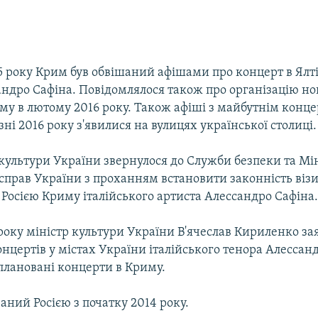
5 року Крим був обвішаний афішами про концерт в Ялті
андро Сафіна. Повідомлялося також про організацію но
му в лютому 2016 року. Також афіші з майбутнім конце
езні 2016 року з'явилися на вулицях української столиці.
культури України звернулося до Служби безпеки та Мі
справ України з проханням встановити законність візи
Росією Криму італійського артиста Алессандро Сафіна
 року міністр культури України В'ячеслав Кириленко за
нцертів у містах України італійського тенора Алессан
плановані концерти в Криму.
ний Росією з початку 2014 року.