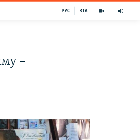
РУС
КТА
иму –