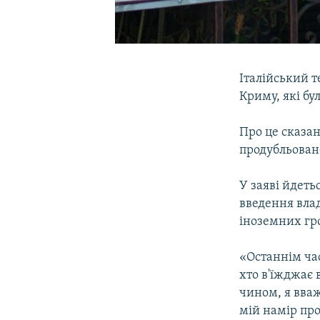
Італійський т
Криму, які бу
Про це сказан
продубльован
У заяві йдеть
введення вла
іноземних гр
«Останнім час
хто в'їжджає
чином, я вва
мій намір про