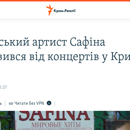
йський артист Сафіна
вився від концертів у Кр
1:27
ь
Читати без VPN