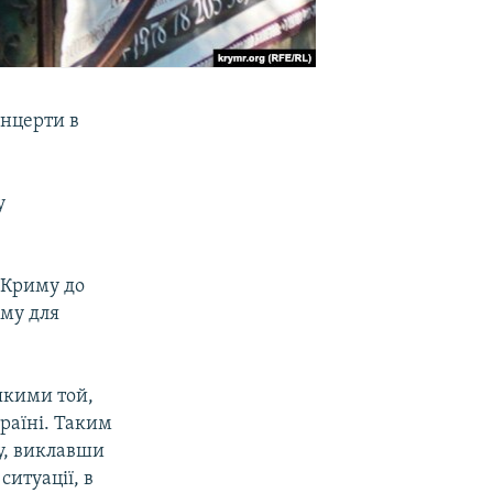
онцерти в
у
 Криму до
иму для
якими той,
раїні. Таким
у, виклавши
ситуації, в