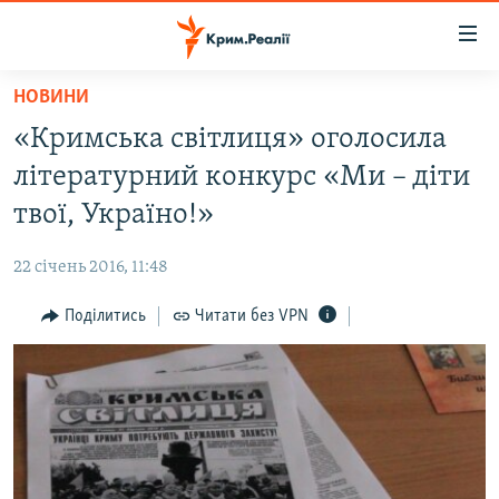
Доступність
посилання
Перейти
НОВИНИ
до
НОВИНИ
«Кримська світлиця» оголосила
основного
ВОДА.КРИМ
матеріалу
літературний конкурс «Ми – діти
ВІДЕО ТА ФОТО
Перейти
твої, Україно!»
до
ПОЛІТИКА
основної
22 січень 2016, 11:48
БЛОГИ
навігації
Перейти
Поділитись
Читати без VPN
ПОГЛЯД
до
ІНТЕРВ'Ю
пошуку
ВСЕ ЗА ДЕНЬ
СПЕЦПРОЕКТИ
ЯК ОБІЙТИ БЛОКУВАННЯ
ДЕПОРТАЦІЯ