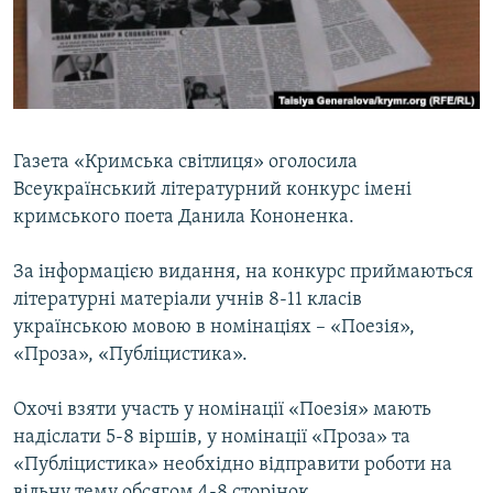
ВІДЕОУРОКИ «ELIFBE»
Русский
СВІДЧЕННЯ ОКУПАЦІЇ
Qırımtatar
УКРАЇНСЬКА ПРОБЛЕМА КРИМУ
ДОЛУЧАЙСЯ!
ІНФОГРАФІКА
Газета «Кримська світлиця» оголосила
Всеукраїнський літературний конкурс імені
кримського поета Данила Кононенка.
Усі сайти RFE/RL
За інформацією видання, на конкурс приймаються
літературні матеріали учнів 8-11 класів
українською мовою в номінаціях – «Поезія»,
«Проза», «Публіцистика».
Охочі взяти участь у номінації «Поезія» мають
надіслати 5-8 віршів, у номінації «Проза» та
«Публіцистика» необхідно відправити роботи на
вільну тему обсягом 4-8 сторінок.