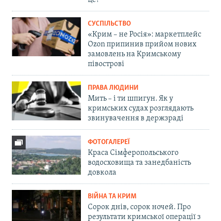
це?
СУСПІЛЬСТВО
«Крим – не Росія»: маркетплейс
Ozon припинив прийом нових
замовлень на Кримському
півострові
ПРАВА ЛЮДИНИ
Мить – і ти шпигун. Як у
кримських судах розглядають
звинувачення в держзраді
ФОТОГАЛЕРЕЇ
Краса Сімферопольського
водосховища та занедбаність
довкола
ВІЙНА ТА КРИМ
Сорок днів, сорок ночей. Про
результати кримської операції з