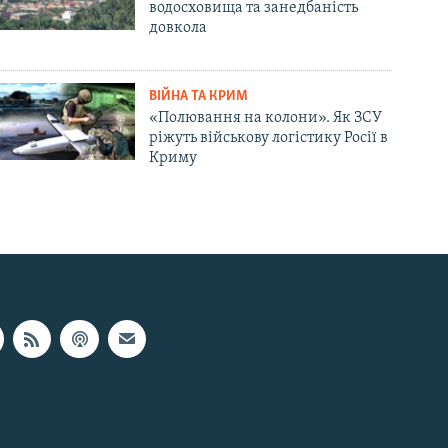
водосховища та занедбаність
довкола
ВІЙНА ТА КРИМ
«Полювання на колони». Як ЗСУ
ріжуть військову логістику Росії в
Криму