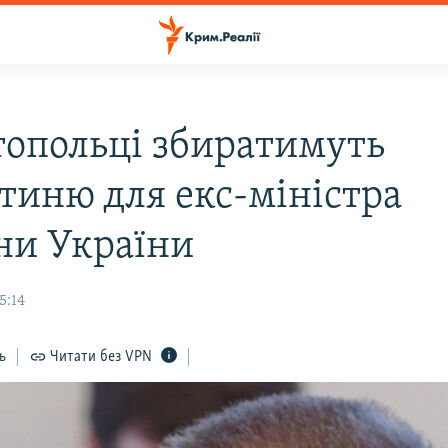
топольці збиратимуть
тиню для екс-міністра
ни України
5:14
ь
Читати без VPN