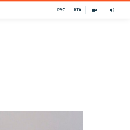
РУС
КТА