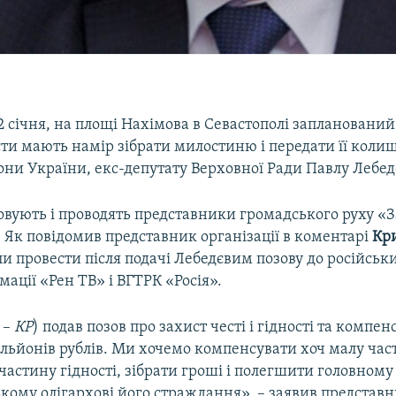
2 січня, на площі Нахімова в Севастополі запланований 
сти мають намір зібрати милостиню і передати її кол
они України, екс-депутату Верховної Ради Павлу Лебед
зовують і проводять представники громадського руху «
 Як повідомив представник організації в коментарі
Кри
и провести після подачі Лебедєвим позову до російськи
мації «Рен ТВ» і ВГТРК «Росія».
 –
КР
) подав позов про захист честі і гідності та компенс
ільйонів рублів. Ми хочемо компенсувати хоч малу час
ж частину гідності, зібрати гроші і полегшити головному
кому олігархові його страждання», – заявив представ