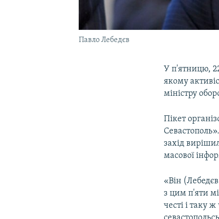
Павло Лебедєв
У п'ятницю, 2
якому активі
міністру обор
Пікет органі
Севастополь».
захід вирішил
масової інфор
«Він (Лебедєв
з цим п'яти м
честі і таку 
севастопольсь