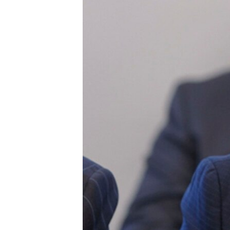
ВІДЕОУРОКИ «ELIFBE»
СВІДЧЕННЯ ОКУПАЦІЇ
УКРАЇНСЬКА ПРОБЛЕМА КРИМУ
ІНФОГРАФІКА