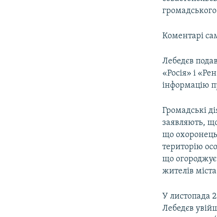
громадського 
Коментарі сам
Лебедєв подав
«Росія» і «Ре
інформацію пр
Громадські ді
заявляють, що 
що охоронець 
територію осо
що огороджує
жителів міста
У листопада 
Лебедєв увійш