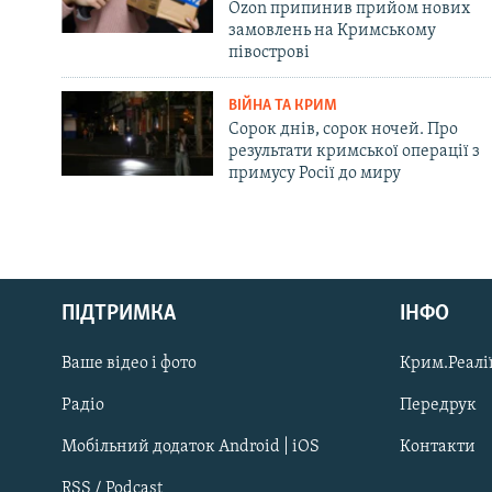
Ozon припинив прийом нових
замовлень на Кримському
півострові
ВІЙНА ТА КРИМ
Сорок днів, сорок ночей. Про
результати кримської операції з
примусу Росії до миру
Русский
ПІДТРИМКА
ІНФО
Qırımtatar
Ваше відео і фото
Крим.Реалії
ДОЛУЧАЙСЯ!
Радіо
Передрук
Мобільний додаток Android | iOS
Контакти
RSS / Podcast