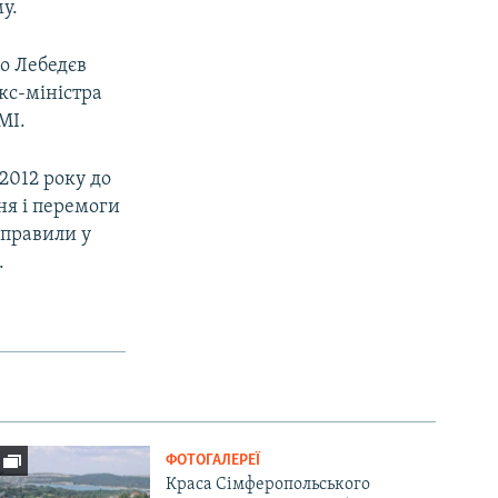
у.
що Лебедєв
екс-міністра
МІ.
2012 року до
ня і перемоги
дправили у
.
ФОТОГАЛЕРЕЇ
Краса Сімферопольського