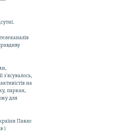
сутні.
 телеканалів
правдиву
ми,
ї з'ясувалось,
активістів на
ку, паркан,
яжу для
країни Павло
в і