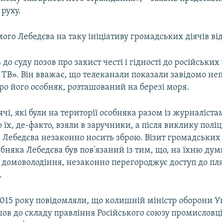
руху.
ого Лебедєва на таку ініціативу громадських діячів від
 до суду позов про захист честі і гідності до російських
н ТВ». Він вважає, що телеканали показали завідомо не
о його особняк, розташований на березі моря.
ячі, які були на території особняка разом із журналіста
їх, де-факто, взяли в заручники, а після виклику поліці
Лебедєва незаконно носить зброю. Візит громадських 
бняка Лебедєва був пов'язаний із тим, що, на їхню дум
 домоволодіння, незаконно перегороджує доступ до пл
.
2015 року повідомляли, що колишній міністр оборони У
ов до складу правління Російського союзу промисловці