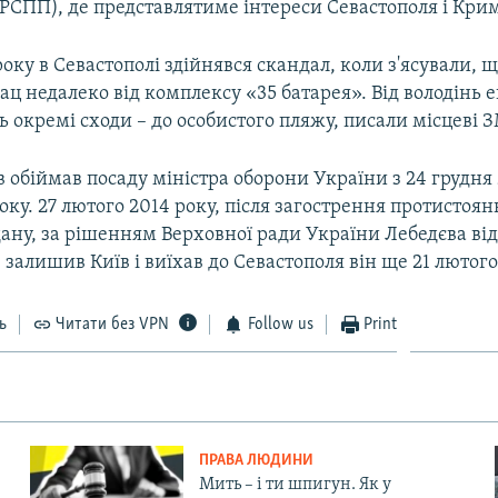
РСПП), де представлятиме інтереси Севастополя і Крим
року в Севастополі здійнявся скандал, коли з'ясували, 
ац недалеко від комплексу «35 батарея». Від володінь 
ь окремі сходи – до особистого пляжу, писали місцеві З
 обіймав посаду міністра оборони України з 24 грудня 
оку. 27 лютого 2014 року, після загострення протистоян
ану, за рішенням Верховної ради України Лебедєва ві
е залишив Київ і виїхав до Севастополя він ще 21 лютого
ь
Читати без VPN
Follow us
Print
ПРАВА ЛЮДИНИ
Мить – і ти шпигун. Як у