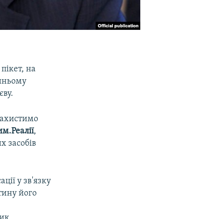
пікет, на
ишньому
єву.
Захистимо
м.Реалії
,
х засобів
ації у зв'язку
тину його
ник