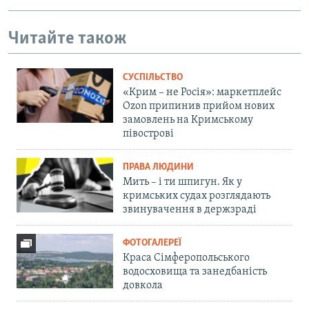
Читайте також
СУСПІЛЬСТВО
«Крим – не Росія»: маркетплейс
Ozon припинив прийом нових
замовлень на Кримському
півострові
ПРАВА ЛЮДИНИ
Мить – і ти шпигун. Як у
кримських судах розглядають
звинувачення в держзраді
ФОТОГАЛЕРЕЇ
Краса Сімферопольського
водосховища та занедбаність
довкола