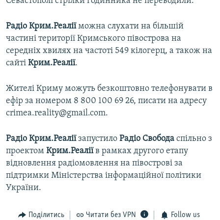
Севастополі стрілки годинника не переводили.
Радіо Крим.Реалії
можна слухати на більшій
частині території Кримського півострова на
середніх хвилях на частоті 549 кілогерц, а також на
сайті
Крим.Реалії
.
Жителі Криму можуть безкоштовно телефонувати в
ефір за номером 8 800 100 69 26, писати на адресу
crimea.reality@gmail.com.
Радіо Крим.Реалії
запустило
Радіо Свобода
спільно з
проектом
Крим.Реалії
в рамках другого етапу
відновлення радіомовлення на півострові за
підтримки Міністерства інформаційної політики
України.
Поділитись
Читати без VPN
Follow us