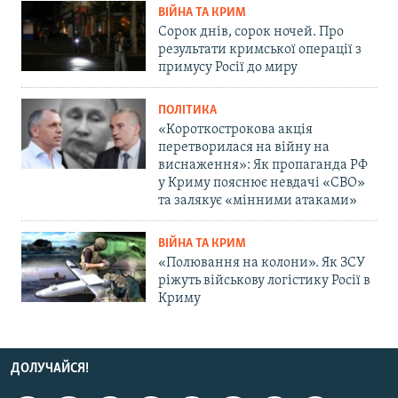
ВІЙНА ТА КРИМ
Сорок днів, сорок ночей. Про
результати кримської операції з
примусу Росії до миру
ПОЛІТИКА
«Короткострокова акція
перетворилася на війну на
виснаження»: Як пропаганда РФ
у Криму пояснює невдачі «СВО»
та залякує «мінними атаками»
ВІЙНА ТА КРИМ
«Полювання на колони». Як ЗСУ
ріжуть військову логістику Росії в
Криму
ДОЛУЧАЙСЯ!