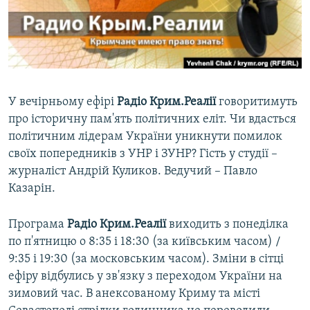
ВІДЕОУРОКИ «ELIFBE»
Русский
СВІДЧЕННЯ ОКУПАЦІЇ
Qırımtatar
УКРАЇНСЬКА ПРОБЛЕМА КРИМУ
ДОЛУЧАЙСЯ!
ІНФОГРАФІКА
У вечірньому ефірі
Радіо Крим.Реалії
говоритимуть
про історичну пам'ять політичних еліт. Чи вдасться
політичним лідерам України уникнути помилок
Усі сайти RFE/RL
своїх попередників з УНР і ЗУНР? Гість у студії –
журналіст Андрій Куликов. Ведучий – Павло
Казарін.
Програма
Радіо Крим.Реалії
виходить з понеділка
по п'ятницю о 8:35 і 18:30 (за київським часом) /
9:35 і 19:30 (за московським часом). Зміни в сітці
ефіру відбулись у зв'язку з переходом України на
зимовий час. В анексованому Криму та місті