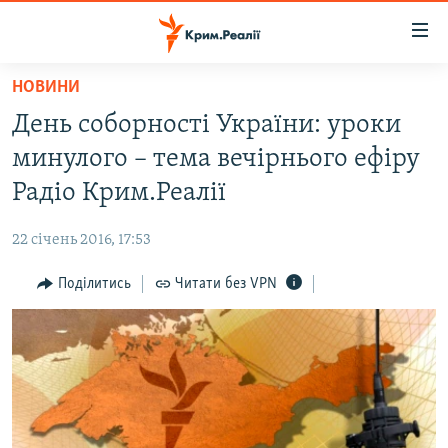
Доступність
посилання
Перейти
НОВИНИ
до
НОВИНИ
День соборності України: уроки
основного
ВОДА.КРИМ
матеріалу
минулого – тема вечірнього ефіру
ВІДЕО ТА ФОТО
Перейти
Радіо Крим.Реалії
до
ПОЛІТИКА
основної
22 січень 2016, 17:53
БЛОГИ
навігації
Перейти
Поділитись
Читати без VPN
ПОГЛЯД
до
ІНТЕРВ'Ю
пошуку
ВСЕ ЗА ДЕНЬ
СПЕЦПРОЕКТИ
ЯК ОБІЙТИ БЛОКУВАННЯ
ДЕПОРТАЦІЯ