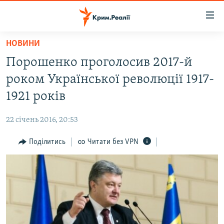
Доступність
посилання
Перейти
НОВИНИ
до
НОВИНИ
Порошенко проголосив 2017-й
основного
ВОДА.КРИМ
матеріалу
роком Української революції 1917-
ВІДЕО ТА ФОТО
Перейти
1921 років
до
ПОЛІТИКА
основної
22 січень 2016, 20:53
БЛОГИ
навігації
Перейти
Поділитись
Читати без VPN
ПОГЛЯД
до
ІНТЕРВ'Ю
пошуку
ВСЕ ЗА ДЕНЬ
СПЕЦПРОЕКТИ
ЯК ОБІЙТИ БЛОКУВАННЯ
ДЕПОРТАЦІЯ