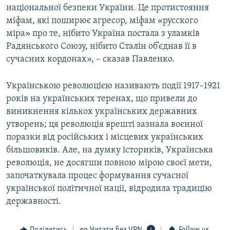
національної безпеки України. Це протистояння
міфам, які поширює агресор, міфам «русского
міра» про те, нібито Україна постала з уламків
Радянського Союзу, нібито Сталін об’єднав її в
сучасних кордонах», – сказав Павленко.
Українською революцією називають події 1917–1921
років на українських теренах, що привели до
виникнення кількох українських державних
утворень; ця революція врешті зазнала воєнної
поразки від російських і місцевих українських
більшовиків. Але, на думку істориків, Українська
революція, не досягши повною мірою своєї мети,
започаткувала процес формування сучасної
української політичної нації, відродила традицію
державності.