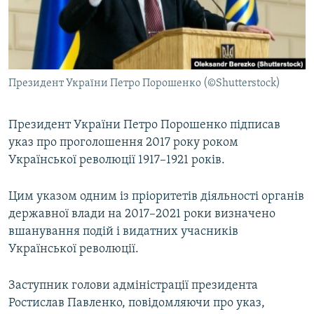
ВІДЕОУРОКИ «ELIFBE»
Русский
СВІДЧЕННЯ ОКУПАЦІЇ
Qırımtatar
УКРАЇНСЬКА ПРОБЛЕМА КРИМУ
Президент України Петро Порошенко (©Shutterstock)
ДОЛУЧАЙСЯ!
ІНФОГРАФІКА
Президент України Петро Порошенко підписав
указ про проголошення 2017 року роком
Усі сайти RFE/RL
Української революції 1917–1921 років.
Цим указом одним із пріоритетів діяльності органів
державної влади на 2017–2021 роки визначено
вшанування подій і видатних учасників
Української революції.
Заступник голови адміністрації президента
Ростислав Павленко, повідомляючи про указ,