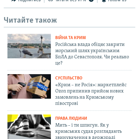
Поділитись
Читати без VPN
Follow us
Читайте також
ВІЙНА ТА КРИМ
Російська влада обіцяє закрити
морський шлях українським
БпЛА до Севастополя. Чи реально
це?
СУСПІЛЬСТВО
«Крим – не Росія»: маркетплейс
Ozon припинив прийом нових
замовлень на Кримському
півострові
ПРАВА ЛЮДИНИ
Мить – і ти шпигун. Як у
кримських судах розглядають
звинувачення в держзраді