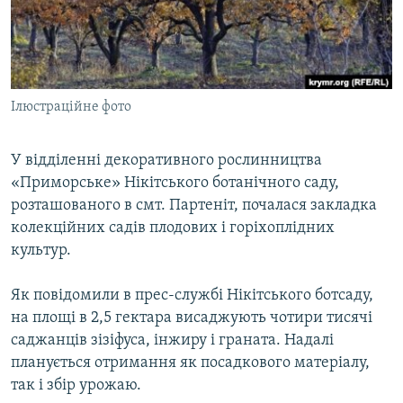
ВІДЕОУРОКИ «ELIFBE»
Русский
СВІДЧЕННЯ ОКУПАЦІЇ
Qırımtatar
УКРАЇНСЬКА ПРОБЛЕМА КРИМУ
Ілюстраційне фото
ДОЛУЧАЙСЯ!
ІНФОГРАФІКА
У відділенні декоративного рослинництва
«Приморське» Нікітського ботанічного саду,
Усі сайти RFE/RL
розташованого в смт. Партеніт, почалася закладка
колекційних садів плодових і горіхоплідних
культур.
Як повідомили в прес-службі Нікітського ботсаду,
на площі в 2,5 гектара висаджують чотири тисячі
саджанців зізіфуса, інжиру і граната. Надалі
планується отримання як посадкового матеріалу,
так і збір урожаю.