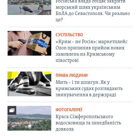
Російська влада обіцяє закрити
морський шлях українським
БпЛА до Севастополя. Чи реально
це?
СУСПІЛЬСТВО
«Крим – не Росія»: маркетплейс
Ozon припинив прийом нових
замовлень на Кримському
півострові
ПРАВА ЛЮДИНИ
Мить – і ти шпигун. Як у
кримських судах розглядають
звинувачення в держзраді
ФОТОГАЛЕРЕЇ
Краса Сімферопольського
водосховища та занедбаність
довкола