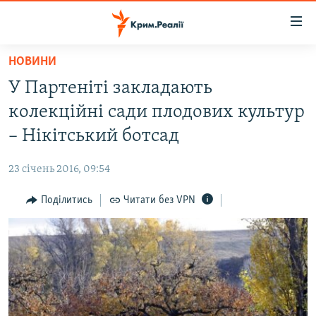
Доступність
посилання
Перейти
НОВИНИ
до
НОВИНИ
У Партеніті закладають
основного
ВОДА.КРИМ
матеріалу
колекційні сади плодових культур
ВІДЕО ТА ФОТО
Перейти
– Нікітський ботсад
до
ПОЛІТИКА
основної
23 січень 2016, 09:54
БЛОГИ
навігації
Перейти
Поділитись
Читати без VPN
ПОГЛЯД
до
ІНТЕРВ'Ю
пошуку
ВСЕ ЗА ДЕНЬ
СПЕЦПРОЕКТИ
ЯК ОБІЙТИ БЛОКУВАННЯ
ДЕПОРТАЦІЯ