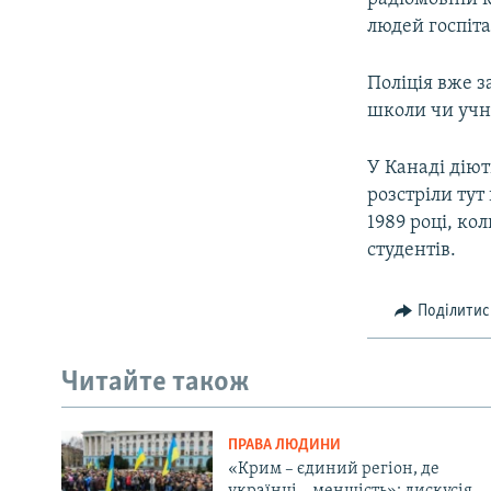
людей госпіт
Поліція вже 
школи чи учн
У Канаді діют
розстріли тут
1989 році, ко
студентів.
Поділитис
Читайте також
ПРАВА ЛЮДИНИ
«Крим – єдиний регіон, де
українці – меншість»: дискусія