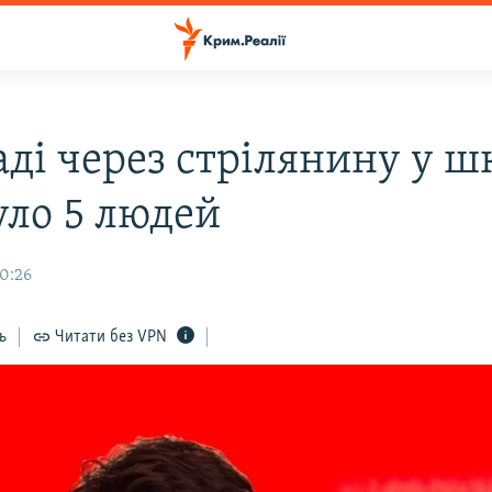
аді через стрілянину у ш
уло 5 людей
10:26
ь
Читати без VPN