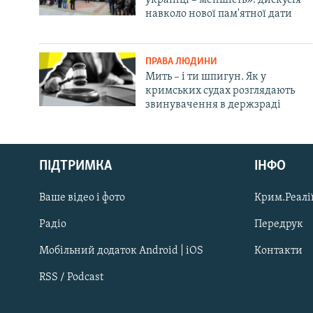
навколо нової пам'ятної дати
ПРАВА ЛЮДИНИ
Мить – і ти шпигун. Як у
кримських судах розглядають
звинувачення в держзраді
Русский
ПІДТРИМКА
ІНФО
Qırımtatar
Ваше відео і фото
Крим.Реалії
ДОЛУЧАЙСЯ!
Радіо
Передрук
Мобільний додаток Android | iOS
Контакти
RSS / Podcast
Усі сайти RFE/RL