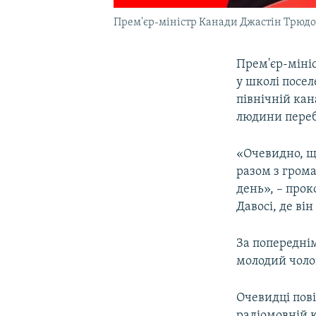
Прем'єр-міністр Канади Джастін Трюдо
Прем'єр-міні
у школі посе
північній кан
людини переб
«Очевидно, що
разом з гром
день», – про
Давосі, де ві
За попереднім
молодий чоло
Очевидці пові
радіомовній к