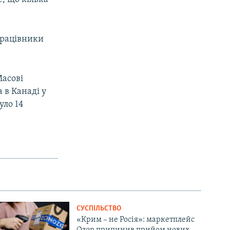
працівники
Масові
 в Канаді у
уло 14
СУСПІЛЬСТВО
«Крим – не Росія»: маркетплейс
Ozon припинив прийом нових