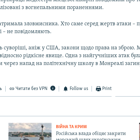
алізовані з вогнепальними пораненнями.
затримала зловмисника. Хто саме серед жертв атаки – 
і – не повідомляють.
ь суворіші, аніж у США, закони щодо права на зброю. 
 відносно рідкісне явище. Одна з найгучніших атак була
ли через напад на політехнічну школу в Монреалі загин
ь
Читати без VPN
Follow us
Print
ВІЙНА ТА КРИМ
Російська влада обіцяє закрити
морський шлях українським