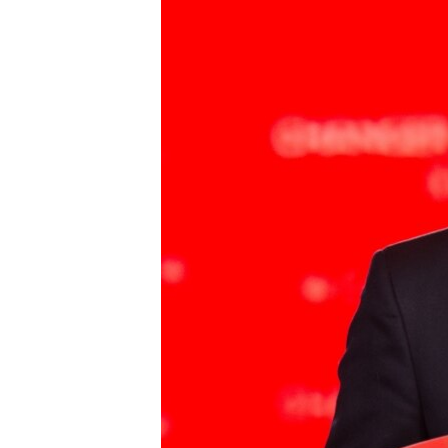
ВІДЕОУРОКИ «ELIFBE»
СВІДЧЕННЯ ОКУПАЦІЇ
УКРАЇНСЬКА ПРОБЛЕМА КРИМУ
ІНФОГРАФІКА