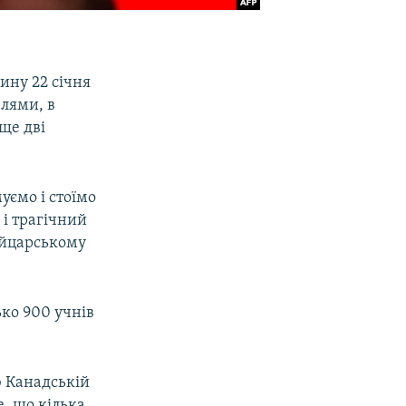
ину 22 січня
лями, в
ще дві
уємо і стоїмо
і трагічний
ейцарському
ько 900 учнів
ю Канадській
е, що кілька