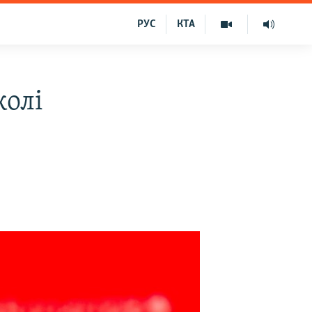
РУС
КТА
колі