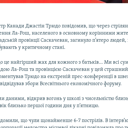
стр Канади Джастін Трюдо повідомив, що через стрілян
лення Ла-Рош, населеного в основному корінними жите
адській провінції Саскачеван, загинуло п’ятеро людей, 
увають у критичному стані.
 це найгірший жах для кожного з батьків… Ми всі сум
адою Ла-Рош та провінцією Саскачеван у цей страшний 
коментував Трюдо на екстреній прес-конференції в шв
н відвідував збори Всесвітнього економічного форуму.
и даними, відкрив вогонь у школі з чисельністю близ
вік близько першої години дня у п’ятницю.
домили, що чули щонайменше 6-7 пострілів. В інтерв’
орпорації медсестра місцевої лікарні повідомила про т