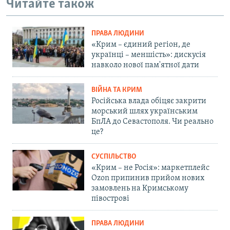
Читайте також
ПРАВА ЛЮДИНИ
«Крим – єдиний регіон, де
українці – меншість»: дискусія
навколо нової пам'ятної дати
ВІЙНА ТА КРИМ
Російська влада обіцяє закрити
морський шлях українським
БпЛА до Севастополя. Чи реально
це?
СУСПІЛЬСТВО
«Крим – не Росія»: маркетплейс
Ozon припинив прийом нових
замовлень на Кримському
півострові
ПРАВА ЛЮДИНИ