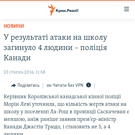
Доступність
посилання
Перейти
НОВИНИ
до
НОВИНИ
У результаті атаки на школу
основного
ВОДА.КРИМ
матеріалу
загинуло 4 людини – поліція
ВІДЕО ТА ФОТО
Перейти
Канади
до
ПОЛІТИКА
основної
23 січень 2016, 11:58
БЛОГИ
навігації
Перейти
Поділитись
Читати без VPN
ПОГЛЯД
до
Керівник Королівської канадської кінної поліції
ІНТЕРВ'Ю
пошуку
Морін Леві уточнила, що кількість жертв атаки на
ВСЕ ЗА ДЕНЬ
школу у поселенні Ла-Рош в провінції Саскачеван є
СПЕЦПРОЕКТИ
меншою, аніж раніше заявив прем’єр-міністр
Канади Джастін Трюдо, і становить не 5, а 4
ЯК ОБІЙТИ БЛОКУВАННЯ
ДЕПОРТАЦІЯ
людини.