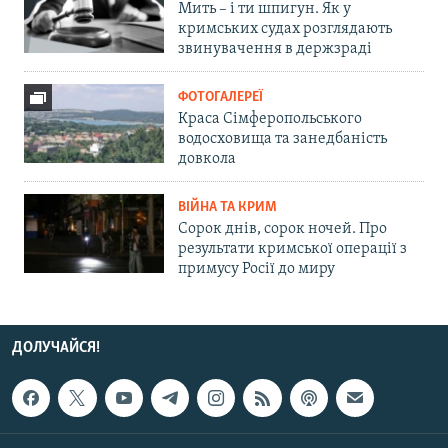
Мить – і ти шпигун. Як у
кримських судах розглядають
звинувачення в держзраді
ФОТОГАЛЕРЕЇ
Краса Сімферопольського
водосховища та занедбаність
довкола
ВІЙНА ТА КРИМ
Сорок днів, сорок ночей. Про
результати кримської операції з
примусу Росії до миру
ДОЛУЧАЙСЯ!