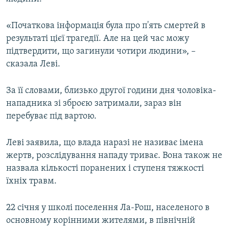
ВІДЕОУРОКИ «ELIFBE»
Русский
«Початкова інформація була про п'ять смертей в
СВІДЧЕННЯ ОКУПАЦІЇ
Qırımtatar
результаті цієї трагедії. Але на цей час можу
УКРАЇНСЬКА ПРОБЛЕМА КРИМУ
підтвердити, що загинули чотири людини», –
сказала Леві.
ДОЛУЧАЙСЯ!
ІНФОГРАФІКА
За її словами, близько другої години дня чоловіка-
нападника зі зброєю затримали, зараз він
Усі сайти RFE/RL
перебуває під вартою.
Леві заявила, що влада наразі не називає імена
жертв, розслідування нападу триває. Вона також не
назвала кількості поранених і ступеня тяжкості
їхніх травм.
22 січня у школі поселення Ла-Рош, населеного в
основному корінними жителями, в північній