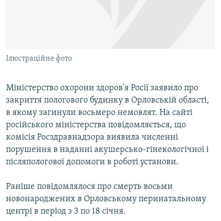
ВІДЕОУРОКИ «ELIFBE»
Русский
СВІДЧЕННЯ ОКУПАЦІЇ
Qırımtatar
УКРАЇНСЬКА ПРОБЛЕМА КРИМУ
Ілюстраційне фото
ДОЛУЧАЙСЯ!
ІНФОГРАФІКА
Міністерство охорони здоров'я Росії заявило про
закриття пологового будинку в Орловській області,
Усі сайти RFE/RL
в якому загинули восьмеро немовлят. На сайті
російського міністерства повідомляється, що
комісія Росздравнадзора виявила численні
порушення в наданні акушерсько-гінекологічної і
післяпологової допомоги в роботі установи.
Раніше повідомлялося про смерть восьми
новонароджених в Орловському перинатальному
центрі в період з 3 по 18 січня.