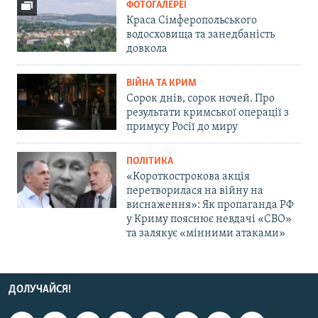
ФОТОГАЛЕРЕЇ
Краса Сімферопольського
водосховища та занедбаність
довкола
ВІЙНА ТА КРИМ
Сорок днів, сорок ночей. Про
результати кримської операції з
примусу Росії до миру
ПОЛІТИКА
«Короткострокова акція
перетворилася на війну на
виснаження»: Як пропаганда РФ
у Криму пояснює невдачі «СВО»
та залякує «мінними атаками»
ДОЛУЧАЙСЯ!