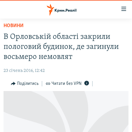
Доступність
посилання
Перейти
НОВИНИ
до
НОВИНИ
В Орловській області закрили
основного
ВОДА.КРИМ
матеріалу
пологовий будинок, де загинули
ВІДЕО ТА ФОТО
Перейти
восьмеро немовлят
до
ПОЛІТИКА
основної
23 січень 2016, 12:42
БЛОГИ
навігації
Перейти
Поділитись
Читати без VPN
ПОГЛЯД
до
ІНТЕРВ'Ю
пошуку
ВСЕ ЗА ДЕНЬ
СПЕЦПРОЕКТИ
ЯК ОБІЙТИ БЛОКУВАННЯ
ДЕПОРТАЦІЯ