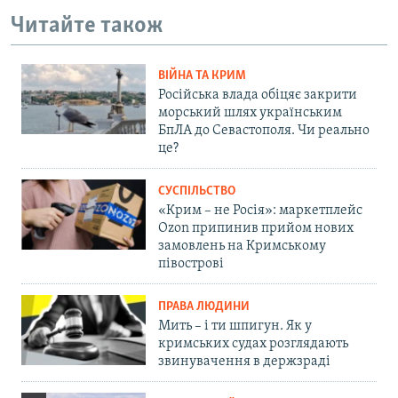
Читайте також
ВІЙНА ТА КРИМ
Російська влада обіцяє закрити
морський шлях українським
БпЛА до Севастополя. Чи реально
це?
СУСПІЛЬСТВО
«Крим – не Росія»: маркетплейс
Ozon припинив прийом нових
замовлень на Кримському
півострові
ПРАВА ЛЮДИНИ
Мить – і ти шпигун. Як у
кримських судах розглядають
звинувачення в держзраді