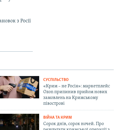
новок з Росії
СУСПІЛЬСТВО
«Крим – не Росія»: маркетплейс
Ozon припинив прийом нових
замовлень на Кримському
півострові
ВІЙНА ТА КРИМ
Сорок днів, сорок ночей. Про
результати кримської операції з