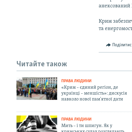
анексований 
Крим забезпеч
та енергомост
Поділитис
Читайте також
ПРАВА ЛЮДИНИ
«Крим – єдиний регіон, де
українці – меншість»: дискусія
навколо нової пам'ятної дати
ПРАВА ЛЮДИНИ
Мить – і ти шпигун. Як у
кримських судах розглядають