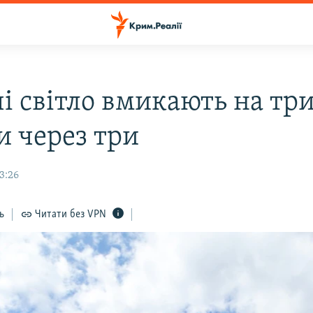
і світло вмикають на тр
и через три
13:26
ь
Читати без VPN