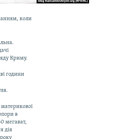
чанням, коли
ільна.
дачі
ряду Криму.
дві години
ля.
з материкової
опори в
50 мегават,
я дія
 року