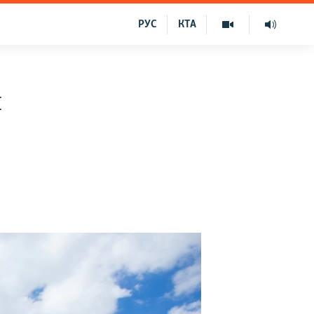
РУС
КТА
и