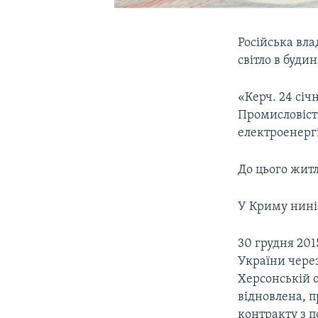
Російська вл
світло в буди
«Керч. 24 січ
Промисловість
електроенергі
До цього житл
У Криму нині 
30 грудня 201
України через
Херсонській о
відновлена, п
контракту з п