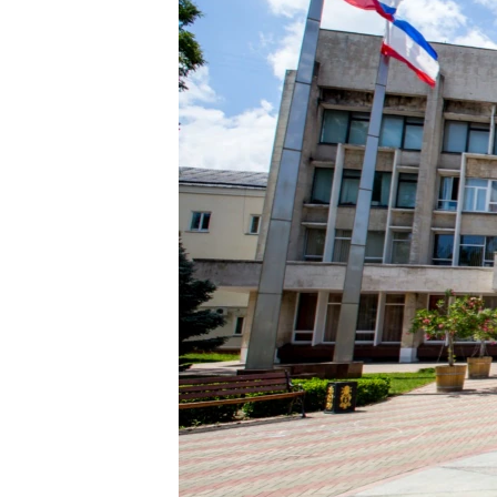
ВІДЕОУРОКИ «ELIFBE»
СВІДЧЕННЯ ОКУПАЦІЇ
УКРАЇНСЬКА ПРОБЛЕМА КРИМУ
ІНФОГРАФІКА